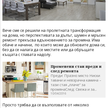
Вече сме се решили на пролетната трансформация
на дома, но перспективата за дълъг, шумен и мръсен
ремонт прекъсва вдъхновението за промяна. Има
обаче и начини, по които може да обновите дома си,
без да се налага да се местите или да обръщате
къщата с главата надолу.
Променени стаи преди и
след ремонта
Преди: Празно място Ниски
тавани и невзрачна камина –
тази стая „плаче“ за
промянаСлед: Свежа и за...
10/04/2016
Просто трябва да се възползвате от няколко