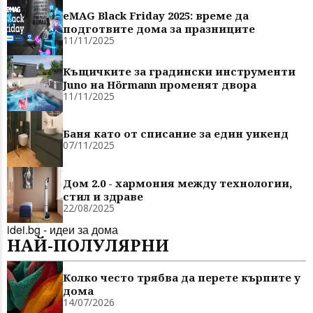
eMAG Black Friday 2025: време да
подготвите дома за празниците
11/11/2025
Къщичките за градински инструменти
Juno на Hörmann променят двора
11/11/2025
Баня като от списание за един уикенд
07/11/2025
Дом 2.0 - хармония между технологии,
стил и здраве
22/08/2025
idei.bg - идеи за дома
НАЙ-ПОЛУЛЯРНИ
Колко често трябва да перете кърпите у
дома
14/07/2026