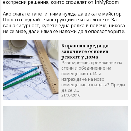
експресни решения, които споделят от InMyRoom.
Ако слагате тапети, няма нужда да викате майстор.
Просто следвайте инструкциите и ги сложете. За
ваша сигурност, купете една ролка в повече, никога
не се знае, дали няма се наложи да я оползотворите.
6 правила преди да
започнете основен
ремонт у дома
Разширение, премахване на
стени и обединение на
помещенията. Или
изграждане на ново
помещение в къщата? Преди
да се и...
21/05/2016