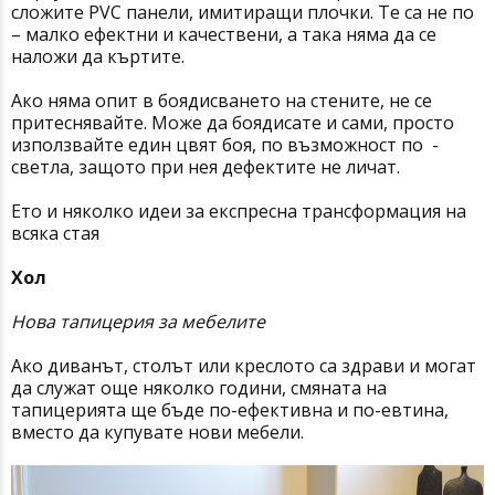
сложите PVC панели, имитиращи плочки. Те са не по
– малко ефектни и качествени, а така няма да се
наложи да къртите.
Ако няма опит в боядисването на стените, не се
притеснявайте. Може да боядисате и сами, просто
използвайте един цвят боя, по възможност по -
светла, защото при нея дефектите не личат.
Ето и няколко идеи за експресна трансформация на
всяка стая
Хол
Нова тапицерия за мебелите
Ако диванът, столът или креслото са здрави и могат
да служат още няколко години, смяната на
тапицерията ще бъде по-ефективна и по-евтина,
вместо да купувате нови мебели.