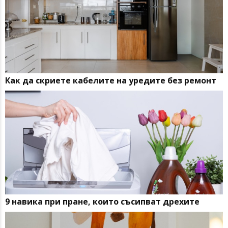
Как да скриете кабелите на уредите без ремонт
9 навика при пране, които съсипват дрехите