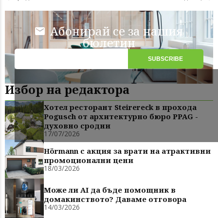
Абонирай се за нашия
бюлетин
Избор на редактора
Хотел ресторант Steirereck в прохода
Pogusch от архитектурно бюро PPAG -
духовно сродни
17/07/2026
Hörmann с акция за врати на атрактивни
промоционални цени
18/03/2026
Може ли AI да бъде помощник в
домакинството? Даваме отговора
14/03/2026