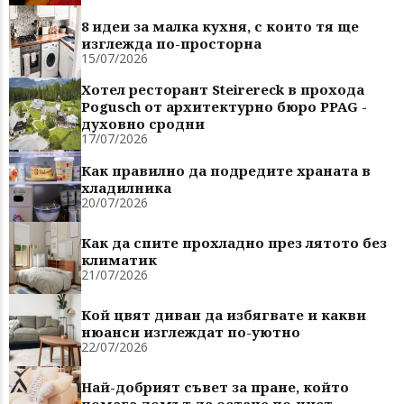
8 идеи за малка кухня, с които тя ще
изглежда по-просторна
15/07/2026
Хотел ресторант Steirereck в прохода
Pogusch от архитектурно бюро PPAG -
духовно сродни
17/07/2026
Как правилно да подредите храната в
хладилника
20/07/2026
Как да спите прохладно през лятото без
климатик
21/07/2026
Кой цвят диван да избягвате и какви
нюанси изглеждат по-уютно
22/07/2026
Най-добрият съвет за пране, който
помага домът да остане по-чист