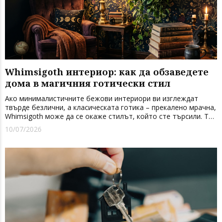
Whimsigoth интериор: как да обзаведете
дома в магичния готически стил
Ако минималистичните бежови интериори ви изглеждат
твърде безлични, а класическата готика – прекалено мрачна,
Whimsigoth може да се окаже стилът, който сте търсили. Той
съчетава драматични цветове, старинни мебели, кадифе и
10/07/2026
приглушено осветление с по-леки и фантастични елементи
&n...