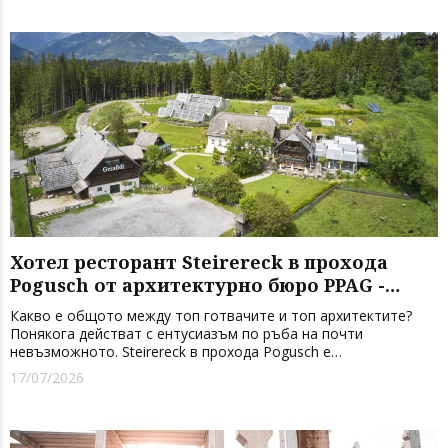
Хотел ресторант Steirereck в прохода
Pogusch от архитектурно бюро PPAG -
духовно сродни
Какво е общото между топ готвачите и топ архитектите?
Понякога действат с ентусиазъм по ръба на почти
невъзможното. Steirereck в прохода Pogusch е
забележителен резултат. Хайнц Райтбауер (Heinz Reitbauer)
17/07/2026
младши от много години е общоприетият най-добър готвач
на Австрия и е на 14. място...