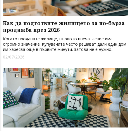
Как да подготвите жилището за по-бърза
продажба през 2026
Когато продавате жилище, първото впечатление има
огромно значение. Купувачите често решават дали един дом
им харесва още в първите минути. Затова не е нужно
непременно да правите скъп ремонт, за да направите имота
02/07/2026
по-привлекателен. Понякога най-ефективни са малките,
добре обмислени про...