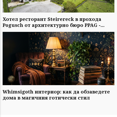
Хотел ресторант Steirereck в прохода
Pogusch от архитектурно бюро PPAG -
духовно сродни
Whimsigoth интериор: как да обзаведете
дома в магичния готически стил