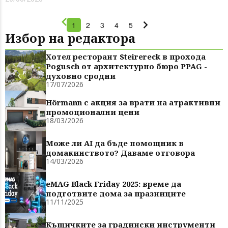
интериорният дизайн все по-често бяга от стерил...
1
2
3
4
5
Избор на редактора
Хотел ресторант Steirereck в прохода
Pogusch от архитектурно бюро PPAG -
духовно сродни
17/07/2026
Hörmann с акция за врати на атрактивни
промоционални цени
18/03/2026
Може ли AI да бъде помощник в
домакинството? Даваме отговора
14/03/2026
eMAG Black Friday 2025: време да
подготвите дома за празниците
11/11/2025
Къщичките за градински инструменти