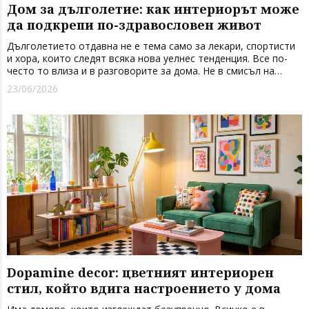
Дом за дълголетие: как интериорът може
да подкрепи по-здравословен живот
Дълголетието отдавна не е тема само за лекари, спортисти
и хора, които следят всяка нова уелнес тенденция. Все по-
често то влиза и в разговорите за дома. Не в смисъл на
обещание за вечен живот, а като нов начин да мислим за
23/06/2026
пространството, в което прекарваме голяма част от
ежедневието с...
Dopamine decor: цветният интериорен
стил, който вдига настроението у дома