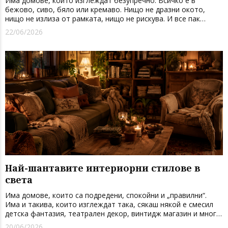
Има домове, които изглеждат безупречно. Всичко е в
бежово, сиво, бяло или кремаво. Нищо не дразни окото,
нищо не излиза от рамката, нищо не рискува. И все пак
понякога точно в такива домове липсва най-важното -
22/06/2026
настроение. Dopamine decor е пълната противоположност
на тази предпазливост...
Най-шантавите интериорни стилове в
света
Има домове, които са подредени, спокойни и „правилни“.
Има и такива, които изглеждат така, сякаш някой е смесил
детска фантазия, театрален декор, винтидж магазин и много
смелост. Точно за тях е тази статия. В последните години
20/06/2026