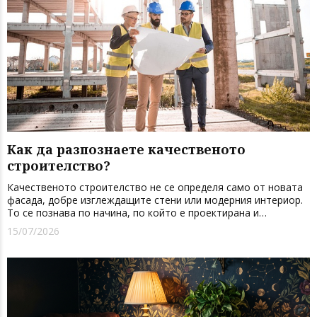
Как да разпознаете качественото
строителство?
Качественото строителство не се определя само от новата
фасада, добре изглеждащите стени или модерния интериор.
То се познава по начина, по който е проектирана и
изпълнена сградата. Личи отизбора на материали и
15/07/2026
спазването на технологичните изисквания до прецизността
при всеки етап от ст...