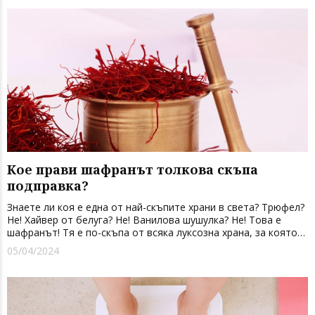
Кое прави шафранът толкова скъпа
подправка?
Знаете ли коя е една от най-скъпите храни в света? Трюфел?
Не! Хайвер от белуга? Не! Ванилова шушулка? Не! Това е
шафранът! Тя е по-скъпа от всяка луксозна храна, за която
се сетите. В продължение на хиляди години той е използван
05/04/2024
от древните империи за боядисване на дрехи, ...