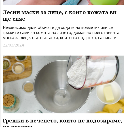
Лесни маски за лице, с които кожата ви
ще сияе
Независимо дали обичате да ходите на козметик или се
грижите сами за кожата на лицето, домашно приготвената
маска за лице, със съставки, които са под ръка, са винаги
добра идея. Те не само са забавен начин да се погрижим за
22/03/2024
себе си, но и знаем какво точно слагаме на лицето си.
Предлага...
Грешки в печенето, които не подозираме,