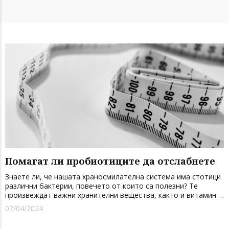
Помагат ли пробиотиците да отслабнете
Знаете ли, че нашата храносмилателна система има стотици
различни бактерии, повечето от които са полезни? Те
произвеждат важни хранителни вещества, както и витамин К
и витамини от B-групата, помагат за разграждането на
07/04/2024
фибрите, които тялото не може да преработи, превръщайки
ги в полезни...