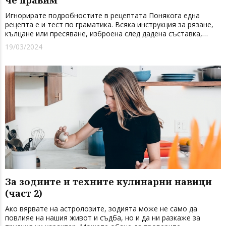
че правим
Игнорирате подробностите в рецептата Понякога една
рецепта е и тест по граматика. Всяка инструкция за рязане,
кълцане или пресяване, изброена след дадена съставка,
трябва да се направи, след като съставката бъде измерена.
19/03/2024
И така, „1 чаша нарязани орехи“ означава, че целите ...
За зодиите и техните кулинарни навици
(част 2)
Ако вярвате на астролозите, зодията може не само да
повлияе на нашия живот и съдба, но и да ни разкаже за