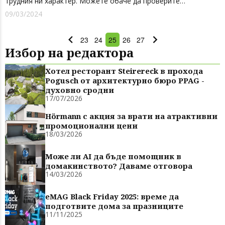
трудния ни характер. Можете обаче да проверите
достоверността на информацията, като използвате кухнята
09/03/2024
като пример. Искате ли да знаете каква домакиня сте и какво
всъщност означава...
23
24
25
26
27
Избор на редактора
Хотел ресторант Steirereck в прохода
Pogusch от архитектурно бюро PPAG -
духовно сродни
17/07/2026
Hörmann с акция за врати на атрактивни
промоционални цени
18/03/2026
Може ли AI да бъде помощник в
домакинството? Даваме отговора
14/03/2026
eMAG Black Friday 2025: време да
подготвите дома за празниците
11/11/2025