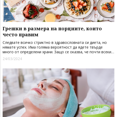
Грешки в размера на порциите, които
често правим
Следвате всичко стриктно в здравословната си диета, но
нямате успех. Има голяма вероятност да ядете твърде
много от определени храни. Защо се оказва, че почти всеки
прави грешки в размера на порциите, особено когато се
24/03/2024
опитва да отслабне. Кои са най-често допусканите грешки в
порциите, ...