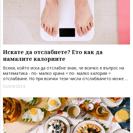
Искате да отслабнете? Ето как да
намалите калориите
Всеки, който иска да отслабне знае, че всичко е въпрос на
математика - по- малко храна = по- малко калории =
отслабване. Но при всички тези числа отслабването може да
бъде доста объркващо и трудно. Не се притеснявайте!
02/04/2024
Намаляването на калории е по-лесно, отколкото бихте
могли да си пр...