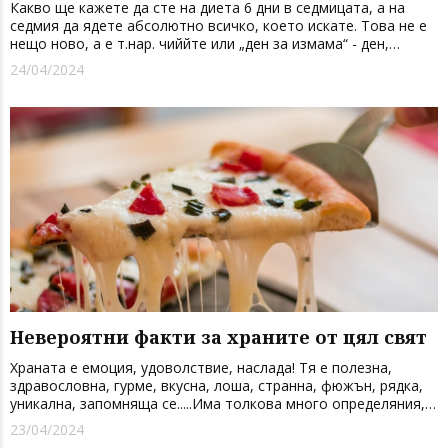
Какво ще кажете да сте на диета 6 дни в седмицата, а на
седмия да ядете абсолютно всичко, което искате. Това не е
нещо ново, а е т.нар. чиййте или „ден за измама“ - ден,
позволен ви да нарушите строга диета. Но полезен ли е този
24/04/2024
подход? Крие ли рискове? Въпрос, който преди...
Невероятни факти за храните от цял свят
Храната е емоция, удоволствие, наслада! Тя е полезна,
здравословна, гурме, вкусна, лоша, странна, фюжън, рядка,
уникална, запомняща се.....Има толкова много определяния,
че надали може да ги изброим. Истината е, че всички имаме
23/04/2024
своите слабости, когато става въпрос за това, което