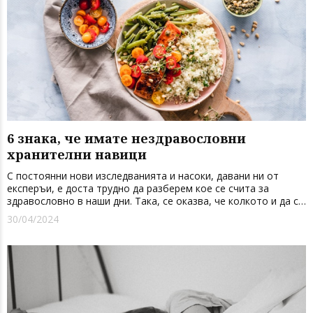
6 знака, че имате нездравословни
хранителни навици
С постоянни нови изследванията и насоки, давани ни от
експеръи, е доста трудно да разберем кое се счита за
здравословно в наши дни. Така, се оказва, че колкото и да се
опитвате да се храните добре, може да грешите, без дори са
30/04/2024
осъзнавате. Ето защо е добре да следите за някои
издайничес...