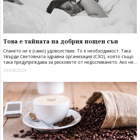
Това е тайната на добрия нощен сън
Спането не е (само) удоволствие. То е необходимост. Така
твърди Световната здравна организация (СЗО), която също
така предупреждава за рисковете от недоспиването. Ако не
приемаме цялата почивка, от която се нуждае организмът
29/04/2024
ни, може да се стигне до стомашни проблеми, значително
повиша...