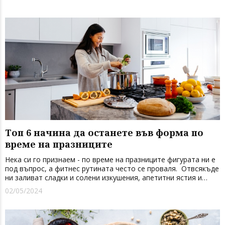
продуктите, ко...
Топ 6 начина да останете във форма по
време на празниците
Нека си го признаем - по време на празниците фигурата ни е
под въпрос, а фитнес рутината често се проваля. Отвсякъде
ни заливат сладки и солени изкушения, апетитни ястия и
отрупани маси, а коктейлите и напитките са в изобилие. Това
02/05/2024
не означава, че трябва напълно да се откажете от ...