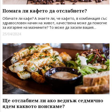
Помага ли кафето да отслабнете?
Обичате ли кафе? А знаете ли, че кафето, в комбинация със
здравословен начин на живот, качествена може да помогне
за изгаряне на мазнините? То може да засили вашия
метаболизъм, да ви направи бдителни и активни, да помогне
25/04/2024
за мобилизирането и изгарянето на мастните тъкани. Каква
е тайна...
Ще отслабнем ли ако веднъж седмично
ядем каквото поискаме?