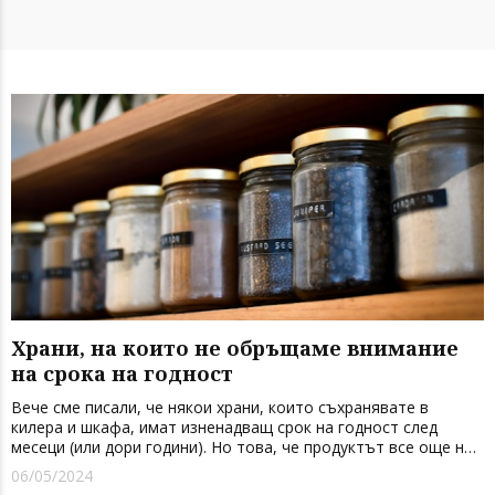
Храни, на които не обръщаме внимание
на срока на годност
Вече сме писали, че някои храни, които съхранявате в
килера и шкафа, имат изненадващ срок на годност след
месеци (или дори години). Но това, че продуктът все още не
е с изтекъл срок на годност, не означава, че е в идеалното
06/05/2024
си състояние за консумация. Предлагаме списък на