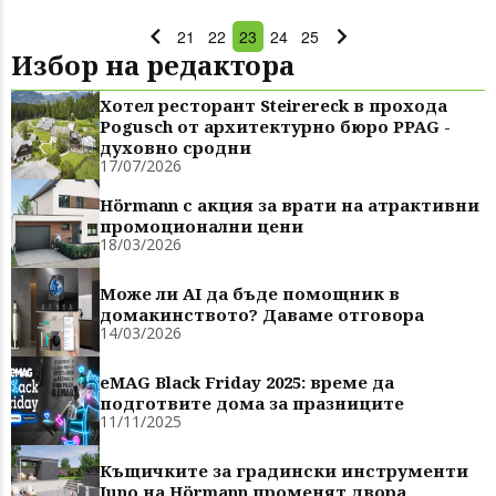
обичаме...
21
22
23
24
25
Избор на редактора
Хотел ресторант Steirereck в прохода
Pogusch от архитектурно бюро PPAG -
духовно сродни
17/07/2026
Hörmann с акция за врати на атрактивни
промоционални цени
18/03/2026
Може ли AI да бъде помощник в
домакинството? Даваме отговора
14/03/2026
eMAG Black Friday 2025: време да
подготвите дома за празниците
11/11/2025
Къщичките за градински инструменти
Juno на Hörmann променят двора