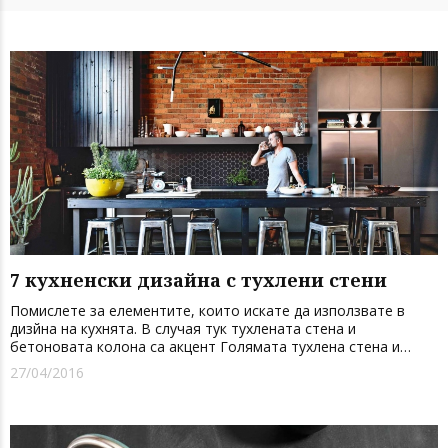
7 кухненски дизайна с тухлени стени
Помислете за елементите, които искате да използвате в
дизйна на кухнята. В случая тук тухлената стена и
бетоновата колона са акцент Голямата тухлена стена и
дървените елементи дата топлота в тази съвременна кухня
27/04/2016
Тухлената стена тук е в ярък контраст с изчистените и фини
линии на ...