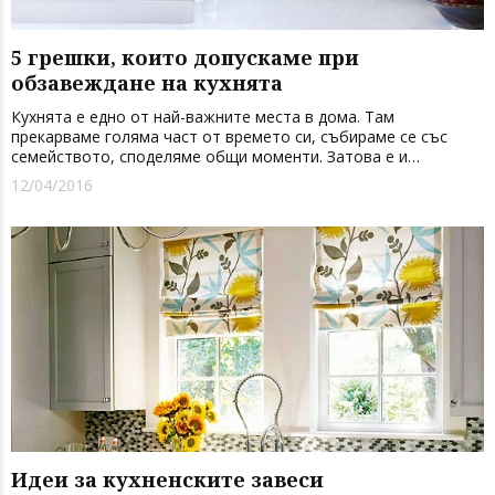
5 грешки, които допускаме при
обзавеждане на кухнята
Кухнята е едно от най-важните места в дома. Там
прекарваме голяма част от времето си, събираме се със
семейството, споделяме общи моменти. Затова е и
изключително важно да се чувстваме удобно и комфортно.
12/04/2016
Планирайте правилно вашата кухня, изберете правилните
мебели, материали и аксес...
Идеи за кухненските завеси