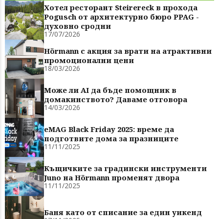
Хотел ресторант Steirereck в прохода
Pogusch от архитектурно бюро PPAG -
духовно сродни
17/07/2026
Hörmann с акция за врати на атрактивни
промоционални цени
18/03/2026
Може ли AI да бъде помощник в
домакинството? Даваме отговора
14/03/2026
eMAG Black Friday 2025: време да
подготвите дома за празниците
11/11/2025
Къщичките за градински инструменти
Juno на Hörmann променят двора
11/11/2025
Баня като от списание за един уикенд