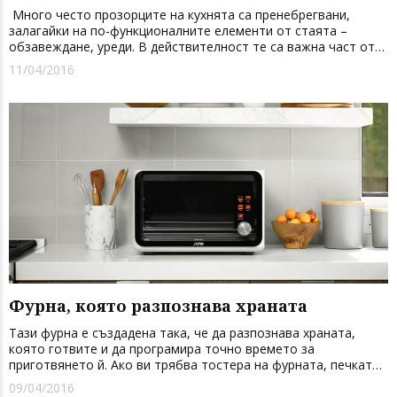
Много често прозорците на кухнята са пренебрегвани,
залагайки на по-функционалните елементи от стаята –
обзавеждане, уреди. В действителност те са важна част от
интериора на кухнята, дават завършеност на стаята и са
11/04/2016
най-естественият източник на светлина. Изберете
материи,ко...
Фурна, която разпознава храната
Тази фурна е създадена така, че да разпознава храната,
която готвите и да програмира точно времето за
приготвянето й. Ако ви трябва тостера на фурната, печката
ще разпознае типа храна, която слагате, колко време и на
09/04/2016
каква температура да я сготвите. В нея има вградена камера,