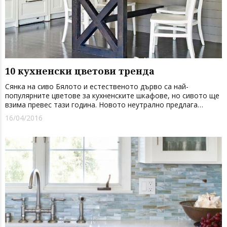
10 кухненски цветови тренда
Сянка на сиво Бялото и естественото дърво са най-
популярните цветове за кухненските шкафове, но сивото ще
взима превес тази година. Новото неутрално предлага
съвременна алтернатива за модерната къща. В съчетание с
16/04/2016
черен плот, ефектът е забележителен. Цвят отгоре Когато
избирате ц...