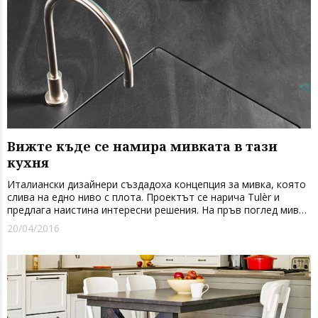
Вижте къде се намира мивката в тази
кухня
Италиански дизайнери създадоха концепция за мивка, която
слива на едно ниво с плота. Проектът се нарича Tulèr и
предлага наистина интересни решения. На пръв поглед мивка
реално липсва докато не пуснете водата…освен това
20/04/2016
разполага и с интуитивно управление за спиране и п...