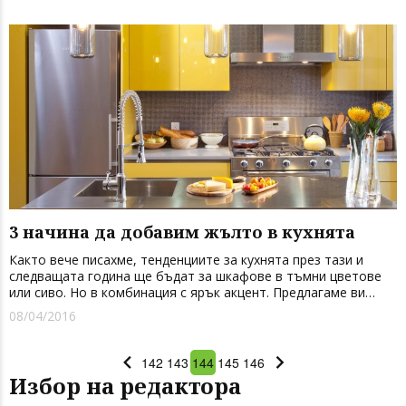
която ще...
3 начина да добавим жълто в кухнята
Както вече писахме, тенденциите за кухнята през тази и
следващата година ще бъдат за шкафове в тъмни цветове
или сиво. Но в комбинация с ярък акцент. Предлагаме ви
варианти за три кухни, при които акцентът е жълтият цвят –
08/04/2016
ярък, свеж и запомнящ се. Първото предложение е за жълта
...
142
143
144
145
146
Избор на редактора