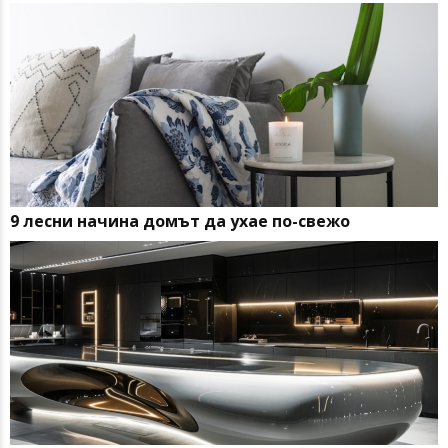
9 лесни начина домът да ухае по-свежо