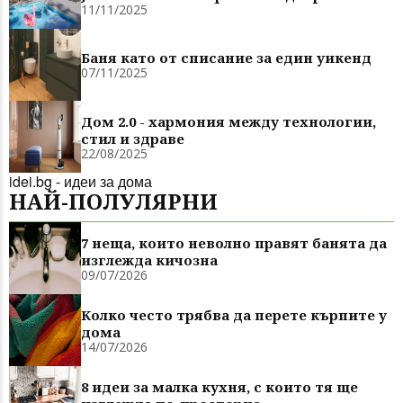
11/11/2025
Баня като от списание за един уикенд
07/11/2025
Дом 2.0 - хармония между технологии,
стил и здраве
22/08/2025
idei.bg - идеи за дома
НАЙ-ПОЛУЛЯРНИ
7 неща, които неволно правят банята да
изглежда кичозна
09/07/2026
Колко често трябва да перете кърпите у
дома
14/07/2026
8 идеи за малка кухня, с които тя ще