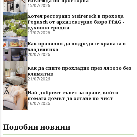
изглежда по-просторна
15/07/2026
Хотел ресторант Steirereck в прохода
Pogusch от архитектурно бюро PPAG -
духовно сродни
17/07/2026
Как правилно да подредите храната в
хладилника
20/07/2026
Как да спите прохладно през лятото без
климатик
21/07/2026
Най-добрият съвет за пране, който
помага домът да остане по-чист
16/07/2026
Подобни новини