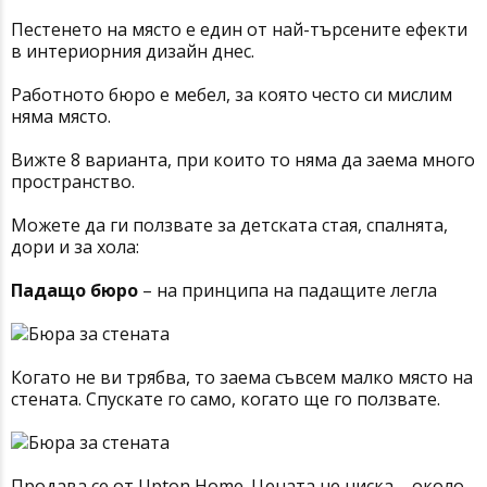
Пестенето на място е един от най-търсените ефекти
в интериорния дизайн днес.
Работното бюро е мебел, за която често си мислим
няма място.
Вижте 8 варианта, при които то няма да заема много
пространство.
Можете да ги ползвате за детската стая, спалнята,
дори и за хола:
Падащо бюро
– на принципа на падащите легла
Когато не ви трябва, то заема съвсем малко място на
стената. Спускате го само, когато ще го ползвате.
Продава се от Upton Home. Цената не ниска – около