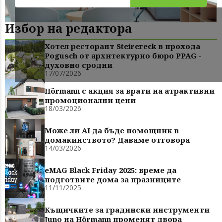
Избор на редактора
Хотел ресторант Steirereck в прохода
Pogusch от архитектурно бюро PPAG -
духовно сродни
17/07/2026
Hörmann с акция за врати на атрактивни
промоционални цени
18/03/2026
Може ли AI да бъде помощник в
домакинството? Даваме отговора
14/03/2026
eMAG Black Friday 2025: време да
подготвите дома за празниците
11/11/2025
Къщичките за градински инструменти
Juno на Hörmann променят двора