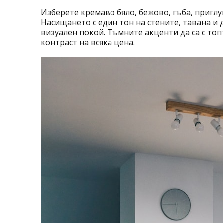
Изберете кремаво бяло, бежово, гъба, пригл
Насищането с един тон на стените, тавана и
визуален покой. Тъмните акценти да са с топ
контраст на всяка цена.