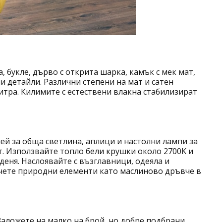
, букле, дърво с открита шарка, камък с мек мат,
и детайли. Различни степени на мат и сатен
тра. Килимите с естествени влакна стабилизират
ей за обща светлина, аплици и настолни лампи за
т. Използвайте топло бели крушки около 2700K и
деня. Наслоявайте с възглавници, одеяла и
ючете природни елементи като маслиново дръвче в
Заложете на малко на брой, но добре подбрани