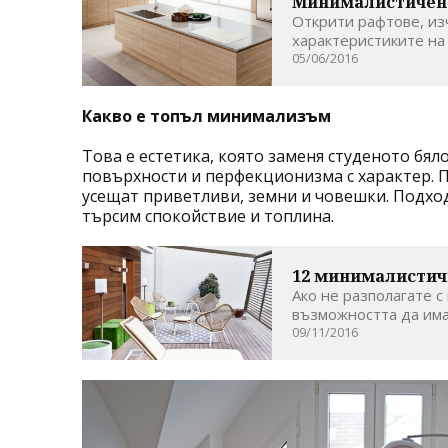
Минималистичен 
Открити рафтове, изч
характеристиките на
05/06/2016
Какво е топъл минимализъм
Това е естетика, която заменя студеното бял
повърхности и перфекционизма с характер. П
усещат приветливи, земни и човешки. Подход
търсим спокойствие и топлина.
12 минималистич
Ако не разполагате с
възможността да имат
09/11/2016