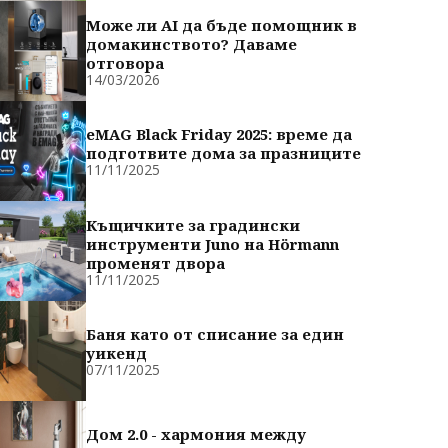
Може ли AI да бъде помощник в
домакинството? Даваме
отговора
14/03/2026
eMAG Black Friday 2025: време да
подготвите дома за празниците
11/11/2025
Къщичките за градински
инструменти Juno на Hörmann
променят двора
11/11/2025
Баня като от списание за един
уикенд
07/11/2025
Дом 2.0 - хармония между