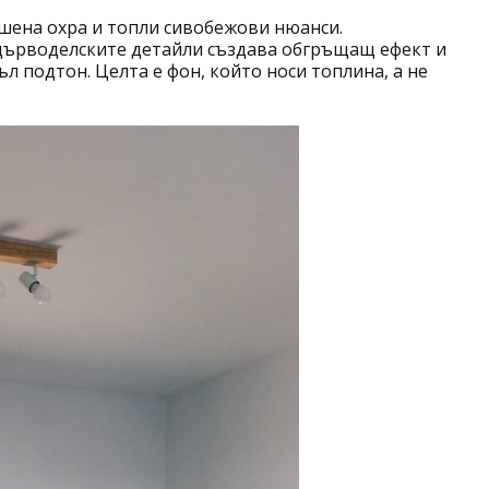
ушена охра и топли сивобежови нюанси.
 дърводелските детайли създава обгръщащ ефект и
ъл подтон. Целта е фон, който носи топлина, а не