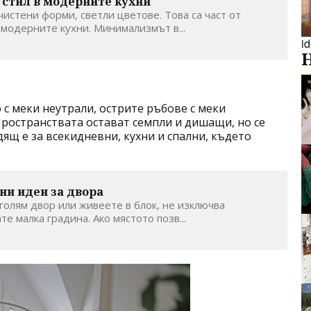
стил в модерните кухни
истени форми, светли цветове. Това са част от
 модерните кухни. Минимализмът в...
i
о с меки неутрали, острите ръбове с меки
ространствата остават семпли и дишащи, но се
ящ е за всекидневни, кухни и спални, където
ни идеи за двора
 голям двор или живеете в блок, не изключва
е малка градина. Ако мястото позв...