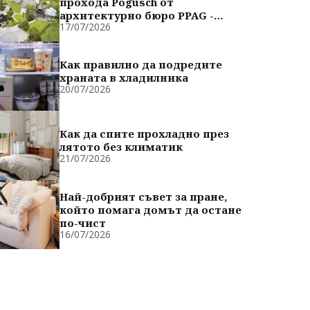
прохода Pogusch от
архитектурно бюро PPAG -
17/07/2026
духовно сродни
Как правилно да подредите
храната в хладилника
20/07/2026
Как да спите прохладно през
лятото без климатик
21/07/2026
Най-добрият съвет за пране,
който помага домът да остане
по-чист
16/07/2026