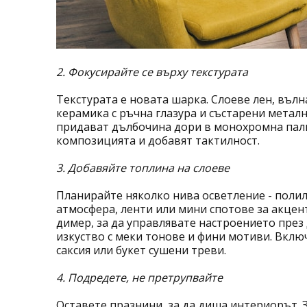
2. Фокусирайте се върху текстурата
Текстурата е новата шарка. Слоеве лен, вълна
керамика с ръчна глазура и състарени металн
придават дълбочина дори в монохромна пали
композицията и добавят тактилност.
3. Добавяйте топлина на слоеве
Планирайте няколко нива осветление - полил
атмосфера, ленти или мини спотове за акцен
димер, за да управлявате настроението през 
изкуство с меки тонове и фини мотиви. Вкл
саксия или букет сушени треви.
4. Подредете, не претрупвайте
Оставете празнини, за да диша интериорът. 