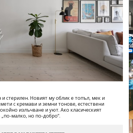
 и стерилен. Новият му облик е топъл, мек и
мети с кремави и земни тонове, естествени
покойно излъчване и уют. Ако класическият
а
„
по-малко, но по-добро“.