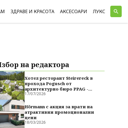
АМ
ЗДРАВЕ И КРАСОТА
АКСЕСОАРИ
ЛУКС
Избор на редактора
Хотел ресторант Steirereck в
прохода Pogusch от
архитектурно бюро PPAG -
17/07/2026
духовно сродни
Hörmann с акция за врати на
атрактивни промоционални
цени
18/03/2026