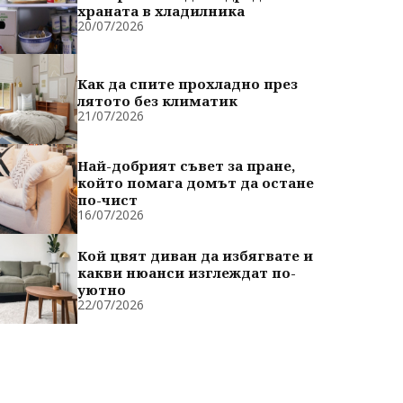
храната в хладилника
20/07/2026
Как да спите прохладно през
лятото без климатик
21/07/2026
Най-добрият съвет за пране,
който помага домът да остане
по-чист
16/07/2026
Кой цвят диван да избягвате и
какви нюанси изглеждат по-
уютно
22/07/2026