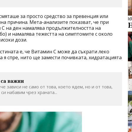
смяташе за просто средство за превенция или
i
лна причина. Мета-анализите показват, че при
н C на ден намалява продължителността на
ебо) и намалява тежестта на симптомите с около
исоки дози.
стината е, че Витамин C може да съкрати леко
а я спре, нито ще замести почивката, хидратацията
 са важни
че зависи не само от това, което ядем, но и от това,
 си набавим чрез храната...