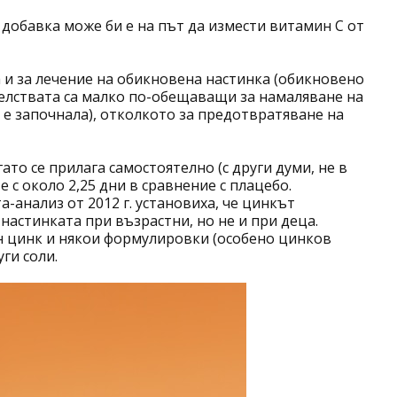
 добавка може би е на път да измести витамин C от
а и за лечение на обикновена настинка (обикновено
елствата са малко по-обещаващи за намаляване на
 е започнала), отколкото за предотвратяване на
гато се прилага самостоятелно (с други думи, не в
с около 2,25 дни в сравнение с плацебо.
-анализ от 2012 г. установиха, че цинкът
астинката при възрастни, но не и при деца.
н цинк и някои формулировки (особено цинков
ги соли.