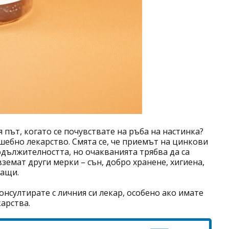
 път, когато се почувствате на ръба на настинка?
шебно лекарство. Смята се, че приемът на цинкови
дължителността, но очакванията трябва да са
 вземат други мерки
–
сън, добро хранене, хигиена,
гащи.
онсултирате с личния си лекар, особено ако имате
карства.