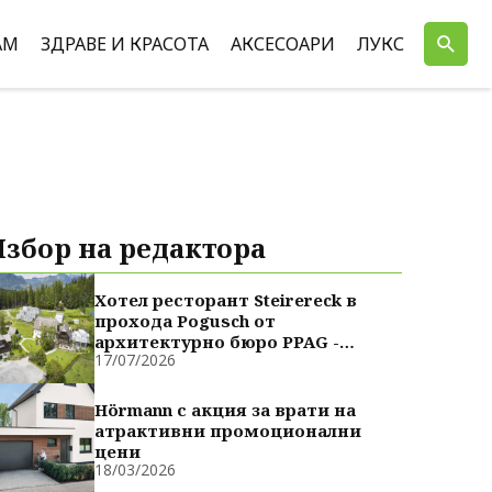
АМ
ЗДРАВЕ И КРАСОТА
АКСЕСОАРИ
ЛУКС
Избор на редактора
Хотел ресторант Steirereck в
прохода Pogusch от
архитектурно бюро PPAG -
17/07/2026
духовно сродни
Hörmann с акция за врати на
атрактивни промоционални
цени
18/03/2026