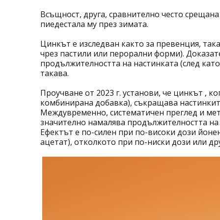
Всъщност, друга, сравнително често срещана
пиедестала му през зимата.
Цинкът е изследван както за превенция, так
чрез
пастили
или перорални форми). Доказат
продължителността на настинката (след като
такава.
Проучване от 2023 г. установи, че цинкът , ко
комбинирана добавка), съкращава настинките 
Междувременно, систематичен преглед и мета
значително намалява продължителността на н
Ефектът е по-силен при по-високи дози йоне
ацетат), отколкото при по-ниски дози или дру