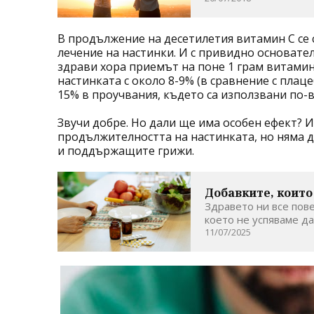
В продължение на десетилетия витамин C се 
лечение на настинки. И с привидно основате
здрави хора приемът на поне 1 грам витами
настинката с около 8-9% (в сравнение с плац
15% в проучвания, където са използвани по-в
Звучи добре. Но дали ще има особен ефект? И
продължителността на настинката, но няма д
и поддържащите грижи.
Добавките, които
Здравето ни все пове
което не успяваме да
11/07/2025