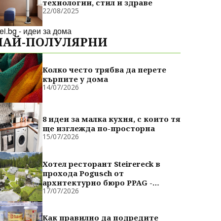
технологии, стил и здраве
22/08/2025
dei.bg - идеи за дома
НАЙ-ПОЛУЛЯРНИ
Колко често трябва да перете
кърпите у дома
14/07/2026
8 идеи за малка кухня, с които тя
ще изглежда по-просторна
15/07/2026
Хотел ресторант Steirereck в
прохода Pogusch от
архитектурно бюро PPAG -
17/07/2026
духовно сродни
Как правилно да подредите