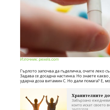
Източник: pexels.com
Гърлото започва да гъделичка, очите леко съ
Задава се досадна настинка. Но знаете какво
ударна доза витамин С. Но дали помага? Е, м
Хранителните доб
Забързано ежедневи
които искат своето в
26/07/2018