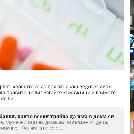
рбят, хващате се да подсмърчаш веднъж-дваж...
 да правите, нали? Бягайте към вкъщи и взимате
оже би…
авки, които всеки трябва да има в дома си
е, служебни задачи, домашни задължения, деца,
нимание….Понякога ни се ст...