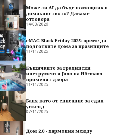
Може ли AI да бъде помощник в
домакинството? Даваме
отговора
14/03/2026
eMAG Black Friday 2025: време да
подготвите дома за празниците
11/11/2025
Къщичките за градински
инструменти Juno на Hörmann
променят двора
11/11/2025
Баня като от списание за един
уикенд
07/11/2025
Дом 2.0 - хармония между