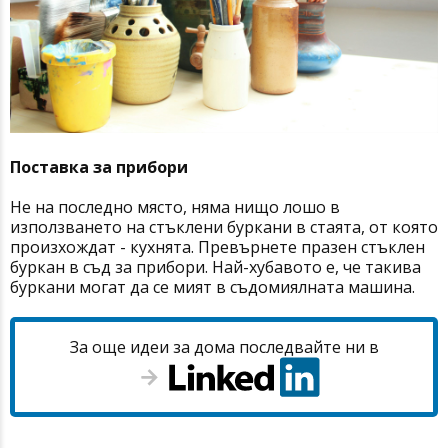
Поставка за прибори
Не на последно място, няма нищо лошо в
използването на стъклени буркани в стаята, от която
произхождат - кухнята. Превърнете празен стъклен
буркан в съд за прибори. Най-хубавото е, че такива
буркани могат да се мият в съдомиялната машина.
За още идеи за дома последвайте ни в