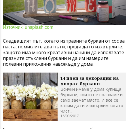
Източник: unsplash.com
Следващият път, когато изпразните буркан от сос за
паста, помислите два пъти, преди да го изхвърлите.
Защото има много креативни начини да използвате
празните стъклени буркани и да им намерите
полезни приложения навсякъде у дома.
14 идеи за декорация на
двора с буркани
Всички имаме у дома купища
буркани, които не ползваме и
само заемат място. И все се
каним да ги изхвърлим когато
чист...
16/03/2017