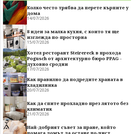
Колко често трябва да перете кърпите у
дома
14/07/2026
8 идеи за малка кухня, с които тя ще
изглежда по-просторна
15/07/2026
Хотел ресторант Steirereck в прохода
Pogusch от архитектурно бюро PPAG -
духовно сродни
17/07/2026
Как правилно да подредите храната в
хладилника
20/07/2026
Как да спите прохладно през лятото без
климатик
21/07/2026
Най-добрият съвет за пране, който
помага домът да остане по-чист