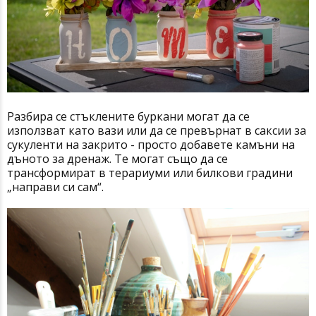
Разбира се стъклените буркани могат да се
използват като вази или да се превърнат в саксии за
сукуленти на закрито - просто добавете камъни на
дъното за дренаж. Те могат също да се
трансформират в терариуми или билкови градини
„направи си сам“.