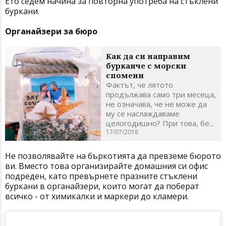
Ето седем начина за повторна употреба на стъклени
буркани.
Органайзери за бюро
Как да си направим
бурканче с морски
спомени
Фактът, че лятото
продължава само три месеца,
не означава, че не може да
му се наслаждаваме
целогодишно? При това, бе...
17/07/2018
Не позволявайте на бъркотията да превземе бюрото
ви. Вместо това организирайте домашния си офис
подреден, като превърнете празните стъклени
буркани в органайзери, които могат да поберат
всичко - от химикалки и маркери до кламери.