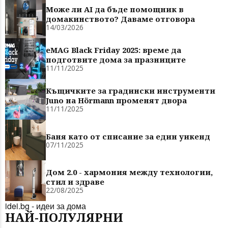
Може ли AI да бъде помощник в
домакинството? Даваме отговора
14/03/2026
eMAG Black Friday 2025: време да
подготвите дома за празниците
11/11/2025
Къщичките за градински инструменти
Juno на Hörmann променят двора
11/11/2025
Баня като от списание за един уикенд
07/11/2025
Дом 2.0 - хармония между технологии,
стил и здраве
22/08/2025
idei.bg - идеи за дома
НАЙ-ПОЛУЛЯРНИ