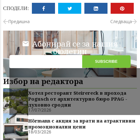
СПОДЕЛИ:
Предишна
Следваща
Абонирай се за нашия
бюлетин
Избор на редактора
Хотел ресторант Steirereck в прохода
Pogusch от архитектурно бюро PPAG -
духовно сродни
17/07/2026
Hörmann с акция за врати на атрактивни
промоционални цени
18/03/2026