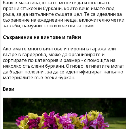
баня в магазина, когато можете да използвате
празни стъклени буркани, които вече имате под
ръка, за да изпълните същата цел. Те са идеални за
съхранение на ежедневни неща, включително четки
за зъби, памучни топки и четки за грим.
Съхранение на винтове и гайки
Ако имате много винтове и пирони в гаража или
вътре в гардероба, може да организирате и
сортирате по категория и размер - с помощта на
няколко стъклени буркани. Отново, етикетите могат
да бъдат полезни , за да се идентифицират напълно
материалите във всеки буркан.
Вази