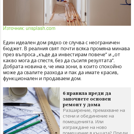
Източник: unsplash.com
Един идеален дом рядко се случва с неограничен
бюджет. В реалния свят почти всяка промяна минава
през въпроса „къде да инвестирам повече“ и „от
какво мога да спестя, без да съсипя резултата“.
Добрата новина е, че има зони, в които спокойно
може да свалите разхода и пак да имате красив,
функционален и продаваем дом.
6 правила преди да
започнете основен
ремонт у дома
Разширение, премахване на
стени и обединение на
помещенията. Или
изграждане на ново
помещение в къщата? Преди