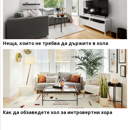
Неща, които не трябва да държите в хола
Как да обзаведете хол за интровертни хора