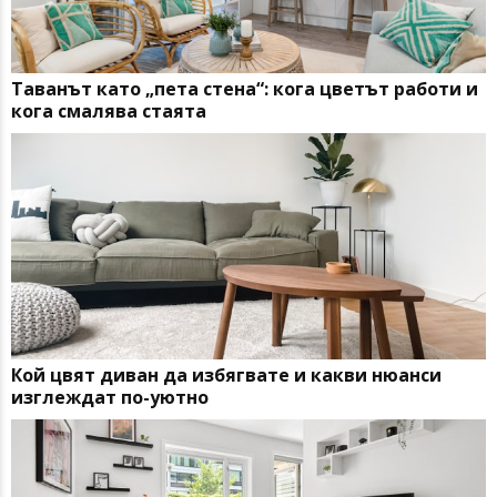
Таванът като „пета стена“: кога цветът работи и
кога смалява стаята
Кой цвят диван да избягвате и какви нюанси
изглеждат по-уютно