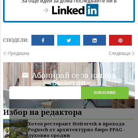
За още идеи за дома последвайте ни в
СПОДЕЛИ:
Предишна
Следваща
Абонирай се за нашия
бюлетин
Избор на редактора
Хотел ресторант Steirereck в прохода
Pogusch от архитектурно бюро PPAG -
духовно сродни