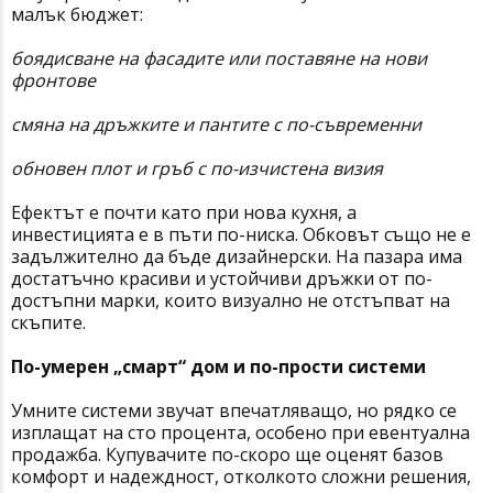
малък бюджет:
боядисване на фасадите или поставяне на нови
фронтове
смяна на дръжките и пантите с по-съвременни
обновен плот и гръб с по-изчистена визия
Ефектът е почти като при нова кухня, а
инвестицията е в пъти по-ниска. Обковът също не е
задължително да бъде дизайнерски. На пазара има
достатъчно красиви и устойчиви дръжки от по-
достъпни марки, които визуално не отстъпват на
скъпите.
По-умерен „смарт“ дом и по-прости системи
Умните системи звучат впечатляващо, но рядко се
изплащат на сто процента, особено при евентуална
продажба. Купувачите по-скоро ще оценят базов
комфорт и надеждност, отколкото сложни решения,