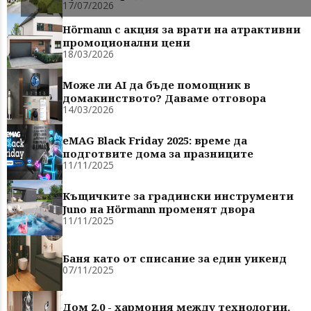
17/07/2026
Hörmann с акция за врати на атрактивни
промоционални цени
18/03/2026
Може ли AI да бъде помощник в
домакинството? Даваме отговора
14/03/2026
eMAG Black Friday 2025: време да
подготвите дома за празниците
11/11/2025
Къщичките за градински инструменти
Juno на Hörmann променят двора
11/11/2025
Баня като от списание за един уикенд
07/11/2025
Дом 2.0 - хармония между технологии,