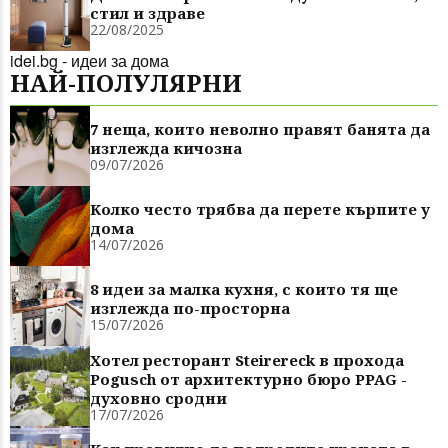
стил и здраве
22/08/2025
idei.bg - идеи за дома
НАЙ-ПОЛУЛЯРНИ
7 неща, които неволно правят банята да
изглежда кичозна
09/07/2026
Колко често трябва да перете кърпите у
дома
14/07/2026
8 идеи за малка кухня, с които тя ще
изглежда по-просторна
15/07/2026
Хотел ресторант Steirereck в прохода
Pogusch от архитектурно бюро PPAG -
духовно сродни
17/07/2026