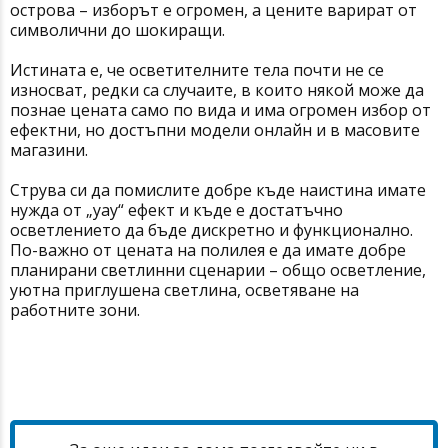
острова – изборът е огромен, а цените варират от
символични до шокиращи.
Истината е, че осветителните тела почти не се
износват, редки са случаите, в които някой може да
познае цената само по вида и има огромен избор от
ефектни, но достъпни модели онлайн и в масовите
магазини.
Струва си да помислите добре къде наистина имате
нужда от „уау“ ефект и къде е достатъчно
осветлението да бъде дискретно и функционално.
По-важно от цената на полилея е да имате добре
планирани светлинни сценарии – общо осветление,
уютна приглушена светлина, осветяване на
работните зони.