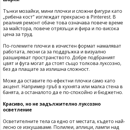
Тънки мозайки, мини плочки и сложни фигури като
„рибена кост“ изглеждат прекрасно в Pinterest. В
реалния ремонт обаче това означава повече време
за майстора, повече отрязъци и фира и по-висока
цена за труд.
По-големите плочки в изчистен формат намаляват
работата, лесни са за поддръжка и визуално
разширяват пространството. Добре подбраният
цвят и фуга могат да стоят също толкова луксозно,
без да плащате за излишна сложност.
Може да оставите по-ефектни плочки само като
акцент. Например гръб в кухнята или малка стена в
банята, а останалото да е по-спокойно и бюджетно.
Красиво, но не задължително луксозно
осветление
Осветителните тела са едно от местата, където най-
лесно се изкушаваме. Полилеи, аплици, лампи над