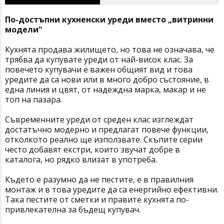
По-достъпни кухненски уреди вместо „витринни
модели“
Кухнята продава жилището, но това не означава, че
трябва да купувате уреди от най-висок клас. За
повечето купувачи е важен общият вид и това
уредите да са нови или в много добро състояние, в
една линия и цвят, oт надеждна марка, макар и не
топ на пазара.
Съвременните уреди от среден клас изглеждат
достатъчно модерно и предлагат повече функции,
отколкото реално ще използвате. Скъпите серии
често добавят екстри, които звучат добре в
каталога, но рядко влизат в употреба.
Където е разумно да не пестите, е в правилния
монтаж и в това уредите да са енергийно ефективни.
Така пестите от сметки и правите кухнята по-
привлекателна за бъдещ купувач.