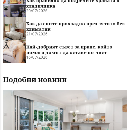
Как правилно да подредите храната в
хладилника
20/07/2026
Как да спите прохладно през лятото без
климатик
21/07/2026
Най-добрият съвет за пране, който
помага домът да остане по-чист
16/07/2026
Подобни новини