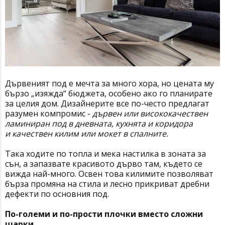
Дървеният под е мечта за много хора, но цената му
бързо „изяжда“ бюджета, особено ако го планирате
за целия дом. Дизайнерите все по-често предлагат
разумен компромис -
дървен или висококачествен
ламиниран под в дневната, кухнята и коридора
и
качествен килим или мокет в спалните.
Така ходите по топла и мека настилка в зоната за
сън, а запазвате красивото дърво там, където се
вижда най-много. Освен това килимите позволяват
бърза промяна на стила и лесно прикриват дребни
дефекти по основния под.
По-големи и по-прости плочки вместо сложни
шарки