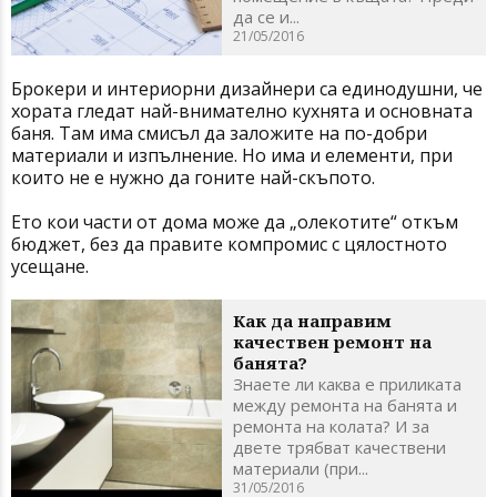
да се и...
21/05/2016
Брокери и интериорни дизайнери са единодушни, че
хората гледат най-внимателно кухнята и основната
баня. Там има смисъл да заложите на по-добри
материали и изпълнение. Но има и елементи, при
които не е нужно да гоните най-скъпото.
Ето кои части от дома може да „олекотите“ откъм
бюджет, без да правите компромис с цялостното
усещане.
Как да направим
качествен ремонт на
банята?
Знаете ли каква е приликата
между ремонта на банята и
ремонта на колата? И за
двете трябват качествени
материали (при...
31/05/2016