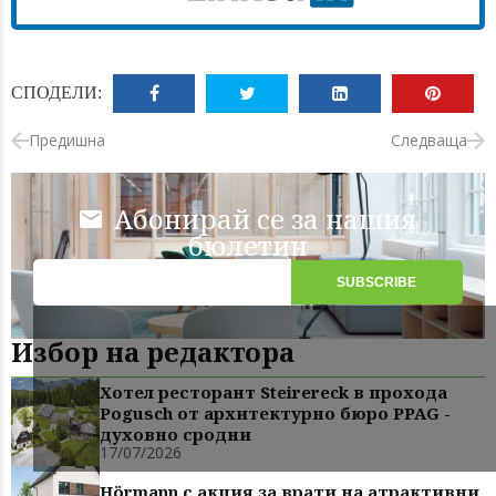
СПОДЕЛИ:
Предишна
Следваща
Абонирай се за нашия
бюлетин
Избор на редактора
Хотел ресторант Steirereck в прохода
Pogusch от архитектурно бюро PPAG -
духовно сродни
17/07/2026
Hörmann с акция за врати на атрактивни