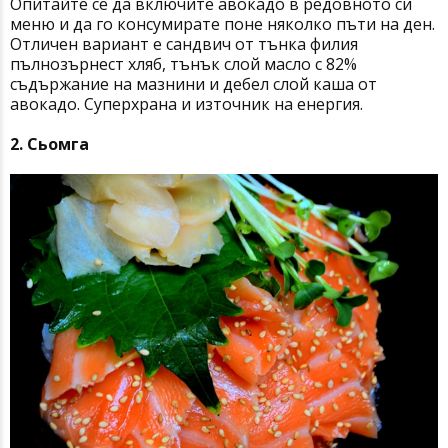
Опитайте се да включите авокадо в редовното си
меню и да го консумирате поне няколко пъти на ден.
Отличен вариант е сандвич от тънка филия
пълнозърнест хляб, тънък слой масло с 82%
съдържание на мазнини и дебел слой каша от
авокадо. Суперхрана и източник на енергия.
2. Сьомга