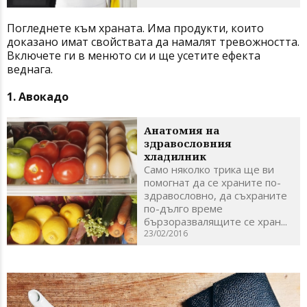
Погледнете към храната. Има продукти, които
доказано имат свойствата да намалят тревожността.
Включете ги в менюто си и ще усетите ефекта
веднага.
1. Авокадо
Aнатомия на
здравословния
хладилник
Само няколко трика ще ви
помогнат да се храните по-
здравословно, да съхраните
по-дълго време
бързоразвалящите се хран...
23/02/2016