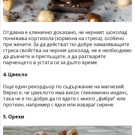
Отдавна е клинично доказано, че черният шоколад
понижава кортизола (хормона на стреса), особено
при жените. За да действат по-добре намаляващите
стреса свойства на черния шоколад, не е необходимо
да дъвчете и преглъщате, а да разтваряте
парченцето в устата си за дълго време.
4. Цвекло
Още един рекордьор по съдържание на магнезий.
Вярно е, че цвеклото има висок гликемичен индекс,
така че е по-добре да го ядете с много „фибри“ или
протеин, например с ядки или извара/ сирене.
5. Орехи