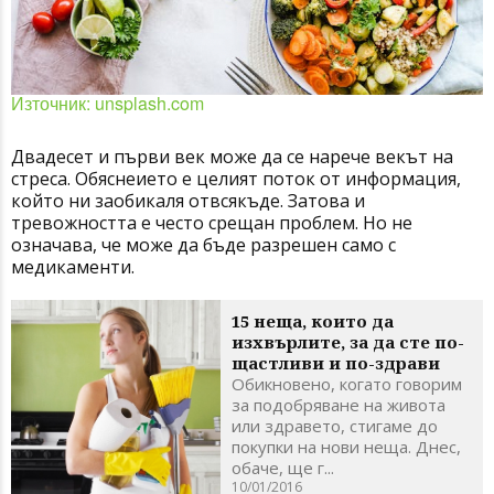
Източник: unsplash.com
Двадесет и първи век може да се нарече векът на
стреса. Обяснеието е целият поток от информация,
който ни заобикаля отвсякъде. Затова и
тревожността е често срещан проблем. Но не
означава, че може да бъде разрешен само с
медикаменти.
15 неща, които да
изхвърлите, за да сте по-
щастливи и по-здрави
Обикновено, когато говорим
за подобряване на живота
или здравето, стигаме до
покупки на нови неща. Днес,
обаче, ще г...
10/01/2016