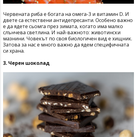
Червената риба е богата на омега-3 и витамин D. И
двете са естествени антидепресанти. Особено важно
е да ядете сьомга през зимата, когато има малко
слънчева светлина. И най-важното: животински
мазнини. Човекът по своя биологичен вид е хищник.
Затова за нас е много важно да ядем специфичната
си храна.
3. Черен шоколад