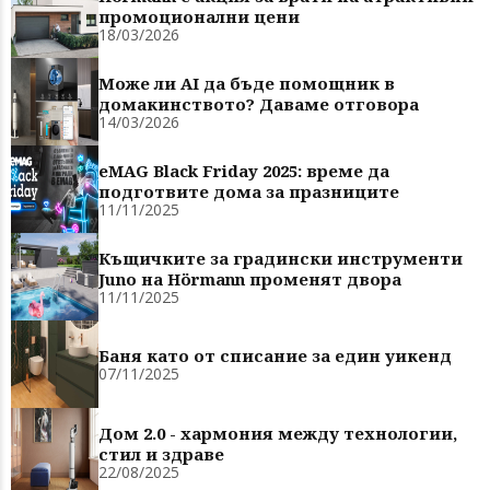
промоционални цени
18/03/2026
Може ли AI да бъде помощник в
домакинството? Даваме отговора
14/03/2026
eMAG Black Friday 2025: време да
подготвите дома за празниците
11/11/2025
Къщичките за градински инструменти
Juno на Hörmann променят двора
11/11/2025
Баня като от списание за един уикенд
07/11/2025
Дом 2.0 - хармония между технологии,
стил и здраве
22/08/2025