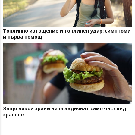
Топлинно изтощение и топлинен удар: симптоми
и първа помощ
Защо някои храни ни огладняват само час след
хранене