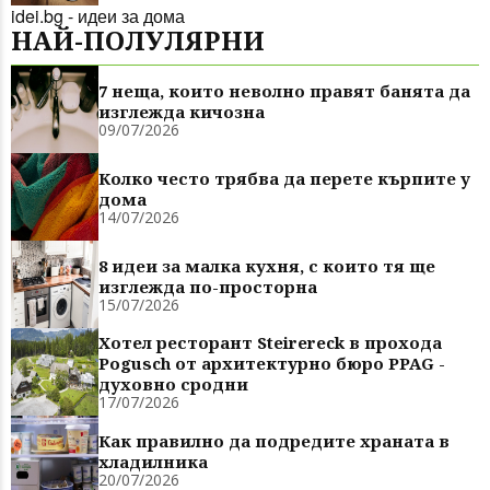
idei.bg - идеи за дома
НАЙ-ПОЛУЛЯРНИ
7 неща, които неволно правят банята да
изглежда кичозна
09/07/2026
Колко често трябва да перете кърпите у
дома
14/07/2026
8 идеи за малка кухня, с които тя ще
изглежда по-просторна
15/07/2026
Хотел ресторант Steirereck в прохода
Pogusch от архитектурно бюро PPAG -
духовно сродни
17/07/2026
Как правилно да подредите храната в
хладилника
20/07/2026