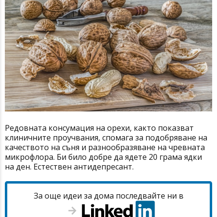
Редовната консумация на орехи, както показват
клиничните проучвания, спомага за подобряване на
качеството на съня и разнообразяване на чревната
микрофлора. Би било добре да ядете 20 грама ядки
на ден. Естествен антидепресант.
За още идеи за дома последвайте ни в