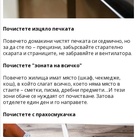
Почистете изцяло печката
Повечето домакини чистят печката си седмично, но
за да сте по – прецизни, забърсвайте старателно
скарата и страниците, не забравяйте и вентилатора.
Почистете "зоната на всичко"
Повечето жилища имат място (шкаф, чекмедже,
кош), в който слагат всичко, което няма място в
стаите – сметки, писма, дребни предмети….И тези
зони обаче се нуждаят от почистване. Затова
отделете един ден и го направете.
Почистете с прахосмукачка