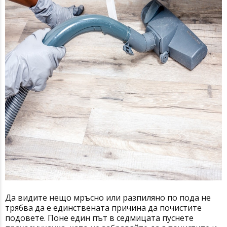
Да видите нещо мръсно или разпиляно по пода не
трябва да е единствената причина да почистите
подовете. Поне един път в седмицата пуснете