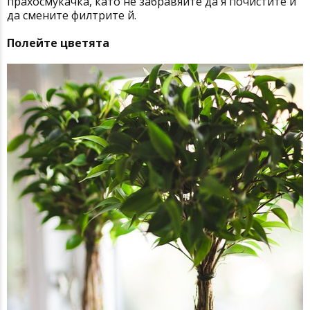
прахосмукачка, като не забравяйте да я почистите и
да смените филтрите й.
Полейте цветята