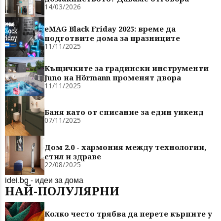
14/03/2026
eMAG Black Friday 2025: време да
подготвите дома за празниците
11/11/2025
Къщичките за градински инструменти
Juno на Hörmann променят двора
11/11/2025
Баня като от списание за един уикенд
07/11/2025
Дом 2.0 - хармония между технологии,
стил и здраве
22/08/2025
idei.bg - идеи за дома
НАЙ-ПОЛУЛЯРНИ
Колко често трябва да перете кърпите у