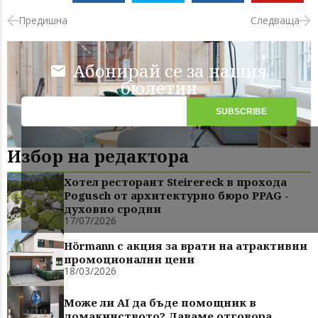
Предишна
Следваща
Абонирай се за нашия
бюлетин
Избор на редактора
Хотел ресторант Steirereck в прохода
Pogusch от архитектурно бюро PPAG -
духовно сродни
17/07/2026
Hörmann с акция за врати на атрактивни
промоционални цени
18/03/2026
Може ли AI да бъде помощник в
домакинството? Даваме отговора