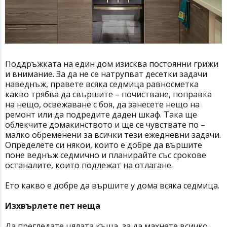
Поддръжката на един дом изисква постоянни грижи
и внимание. За да не се натрупват десетки задачи
наведнъж, правете всяка седмица равносметка
какво трябва да свършите – почистване, поправка
на нещо, освежаване с боя, да занесете нещо на
ремонт или да подредите даден шкаф. Така ще
облекчите домакинството и ще се чувствате по –
малко обременени за всички тези ежедневни задачи.
Определете си някои, които е добре да вършите
поне веднъж седмично и планирайте със срокове
останалите, които подлежат на отлагане.
Ето какво е добре да вършите у дома всяка седмица.
Изхвърлете пет неща
Да прегледате цялата къща, за да махнете всичко