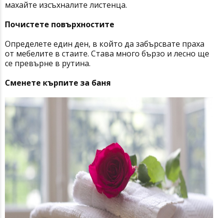
махайте изсъхналите листенца.
Почистете повърхностите
Определете един ден, в който да забърсвате праха
от мебелите в стаите. Става много бързо и лесно ще
се превърне в рутина.
Сменете кърпите за баня