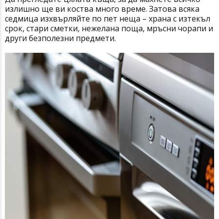
излишно ще ви коства много време. Затова всяка
седмица изхвърляйте по пет неща – храна с изтекъл
срок, стари сметки, нежелана поща, мръсни чорапи и
други безполезни предмети.