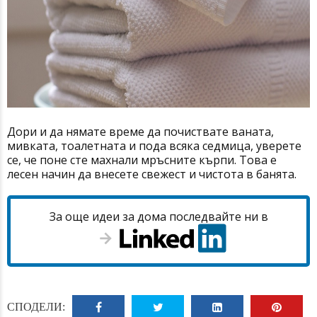
Дори и да нямате време да почиствате ваната,
мивката, тоалетната и пода всяка седмица, уверете
се, че поне сте махнали мръсните кърпи. Това е
лесен начин да внесете свежест и чистота в банята.
За още идеи за дома последвайте ни в
СПОДЕЛИ: