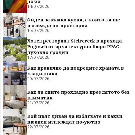
дома
14/07/2026
8 идеи за малка кухня, с които тя ще
изглежда по-просторна
15/07/2026
Хотел ресторант Steirereck в прохода
Pogusch от архитектурно бюро PPAG -
духовно сродни
17/07/2026
Как правилно да подредите храната в
хладилника
20/07/2026
Как да спите прохладно през лятото без
климатик
21/07/2026
Кой цвят диван да избягвате и какви
нюанси изглеждат по-уютно
22/07/2026