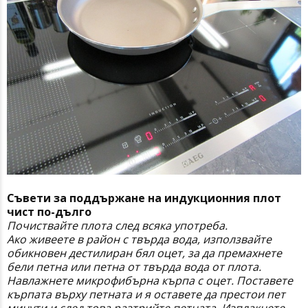
Съвети за поддържане на индукционния плот
чист по-дълго
Почиствайте плота след всяка употреба.
Ако живеете в район с твърда вода, използвайте
обикновен дестилиран бял оцет, за да премахнете
бели петна или петна от твърда вода от плота.
Навлажнете микрофибърна кърпа с оцет. Поставете
кърпата върху петната и я оставете да престои пет
минути и след това разтрийте петната. Изплакнете