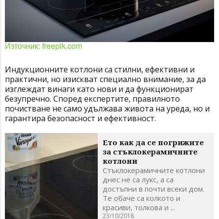
Източник: freepik.com
Индукционните котлони са стилни, ефективни и
практични, но изискват специално внимание, за да
изглеждат винаги като нови и да функционират
безупречно. Според експертите, правилното
почистване не само удължава живота на уреда, но и
гарантира безопасност и ефективност.
Ето как да се погрижите
за стъклокерамичните
котлони
Стъклокерамичните котлони
днес не са лукс, а са
достъпни в почти всеки дом.
Те обаче са колкото и
красиви, толкова и ...
23/10/2018