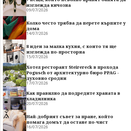
изглежда кичозна
09/07/2026
Колко често трябва да перете кърпите у
дома
14/07/2026
8 идеи за малка кухня, с които тя ще
изглежда по-просторна
15/07/2026
Хотел ресторант Steirereck в прохода
Pogusch от архитектурно бюро PPAG -
духовно сродни
17/07/2026
Как правилно да подредите храната в
хладилника
20/07/2026
Най-добрият съвет за пране, който
помага домът да остане по-чист
16/07/2026