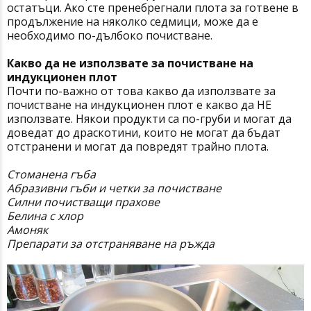
остатъци. Ако сте пренебрегнали плота за готвене в
продължение на няколко седмици, може да е
необходимо по-дълбоко почистване.
Какво да не използвате за почистване на
индукционен плот
Почти по-важно от това какво да използвате за
почистване на индукционен плот е какво да НЕ
използвате. Някои продукти са по-груби и могат да
доведат до драскотини, които не могат да бъдат
отстранени и могат да повредят трайно плота.
Стоманена гъба
Абразивни гъби и четки за почистване
Силни почистващи прахове
Белина с хлор
Амоняк
Препарати за отстраняване на ръжда