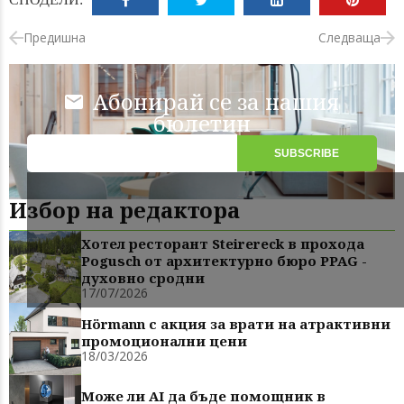
Предишна
Следваща
Абонирай се за нашия
бюлетин
Избор на редактора
Хотел ресторант Steirereck в прохода
Pogusch от архитектурно бюро PPAG -
духовно сродни
17/07/2026
Hörmann с акция за врати на атрактивни
промоционални цени
18/03/2026
Може ли AI да бъде помощник в