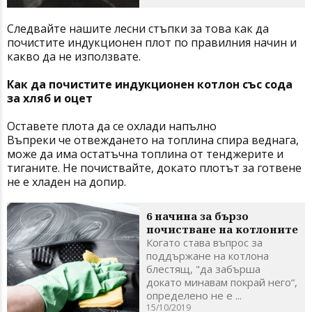
Следвайте нашите лесни стъпки за това как да
почистите индукционен плот по правилния начин и
какво да не използвате.
Как да почистите индукционен котлон със сода
за хляб и оцет
Оставете плота да се охлади напълно
Въпреки че отвеждането на топлина спира веднага,
може да има остатъчна топлина от тенджерите и
тиганите. Не почиствайте, докато плотът за готвене
не е хладен на допир.
6 начина за бързо
почистване на котлоните
Когато става въпрос за
поддържане на котлона
блестящ, "да забърша
докато минавам покрай него“,
определено не е ...
15/10/2019