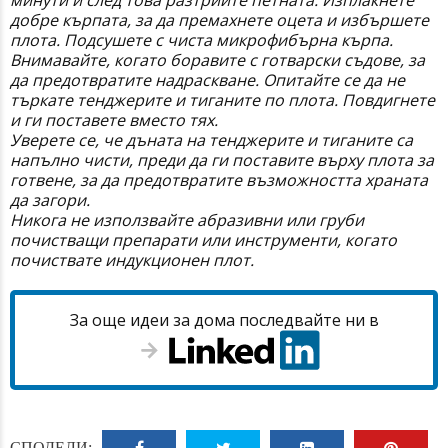
добре кърпата, за да премахнете оцета и избършете
плота. Подсушете с чиста микрофибърна кърпа.
Внимавайте, когато боравите с готварски съдове, за
да предотвратите надраскване. Опитайте се да не
търкате тенджерите и тиганите по плота. Повдигнете
и ги поставете вместо тях.
Уверете се, че дъната на тенджерите и тиганите са
напълно чисти, преди да ги поставите върху плота за
готвене, за да предотвратите възможността храната
да загори.
Никога не използвайте абразивни или груби
почистващи препарати или инструменти, когато
почиствате индукционен плот.
За още идеи за дома последвайте ни в
СПОДЕЛИ: