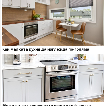
Как малката кухня да изглежда по-голяма
Може ли да съхранявате неща във фурната