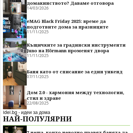
домакинството? Даваме отговора
14/03/2026
eMAG Black Friday 2025: време да
подготвите дома за празниците
11/11/2025
Къщичките за градински инструменти
Juno на Hörmann променят двора
11/11/2025
Баня като от списание за един уикенд
07/11/2025
Дом 2.0 - хармония между технологии,
стил и здраве
22/08/2025
idei.bg - идеи за дома
НАЙ-ПОЛУЛЯРНИ
7 неща, които неволно правят банята да