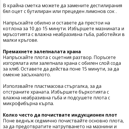
В крайна сметка можете да замените дестилирания
бял оцет с бутилиран или прецеден лимонов сок .
Напръскайте обилно и оставете да престои на
котлона за 10 до 15 минути. Избършете мазнината и
мръсотията с влажна неабразивна гъба, работейки в
малки кръгове.
Премахнете залепналата храна
Напръскайте плота с оцетния разтвор. Поръсете
изгорялата или залепнала храна с обилен слой сода
за хляб. Оставете да действа поне 15 минути, за да
омекне засъхналото.
Използвайте пластмасова стъргалка, за да
отстраните храната. Избършете бъркотията с
влажна неабразивна гъба и подсушете плота с
микрофибърна кърпа.
Колко често да почиствате индукционен плот
Поне веднъж седмично почиствайте основно плота,
за да предотвратите натрупването на мазнини и