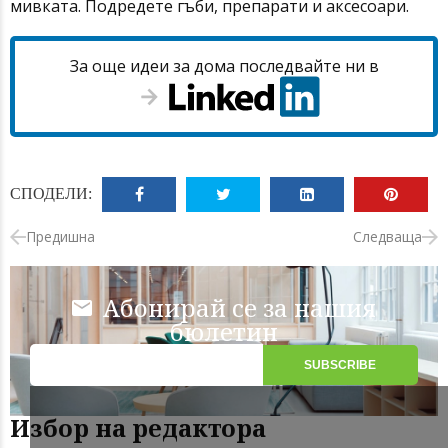
мивката. Подредете гъби, препарати и аксесоари.
За още идеи за дома последвайте ни в
СПОДЕЛИ:
Предишна
Следваща
Абонирай се за нашия
бюлетин
Избор на редактора