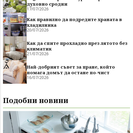
духовно сродни
17/07/2026
Как правилно да подредите храната в
хладилника
20/07/2026
Как да спите прохладно през лятото без
климатик
21/07/2026
Най-добрият съвет за пране, който
помага домът да остане по-чист
16/07/2026
Подобни новини