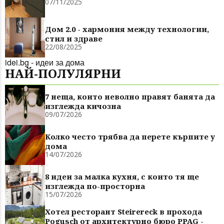
07/11/2025
Дом 2.0 - хармония между технологии,
стил и здраве
22/08/2025
idei.bg - идеи за дома
НАЙ-ПОЛУЛЯРНИ
7 неща, които неволно правят банята да
изглежда кичозна
09/07/2026
Колко често трябва да перете кърпите у
дома
14/07/2026
8 идеи за малка кухня, с които тя ще
изглежда по-просторна
15/07/2026
Хотел ресторант Steirereck в прохода
Pogusch от архитектурно бюро PPAG -