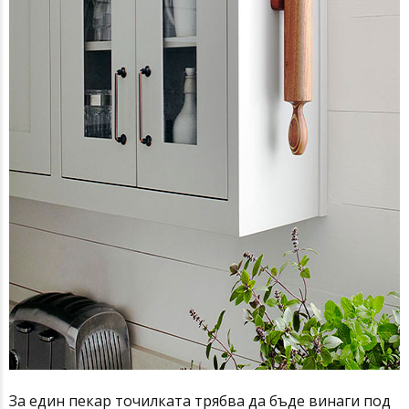
За един пекар точилката трябва да бъде винаги под