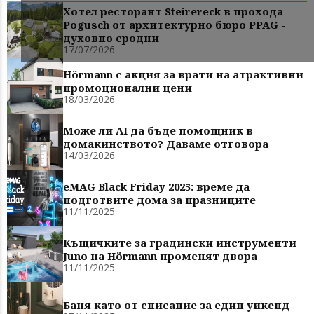
Хотел ресторант Steirereck в прохода
Pogusch от архитектурно бюро PPAG -
духовно сродни
17/07/2026
Hörmann с акция за врати на атрактивни
промоционални цени
18/03/2026
Може ли AI да бъде помощник в
домакинството? Даваме отговора
14/03/2026
eMAG Black Friday 2025: време да
подготвите дома за празниците
11/11/2025
Къщичките за градински инструменти
Juno на Hörmann променят двора
11/11/2025
Баня като от списание за един уикенд