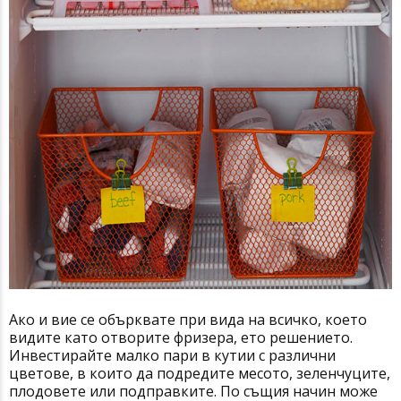
Ако и вие се обърквате при вида на всичко, което
видите като отворите фризера, ето решението.
Инвестирайте малко пари в кутии с различни
цветове, в които да подредите месото, зеленчуците,
плодовете или подправките. По същия начин може