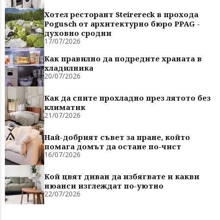
Хотел ресторант Steirereck в прохода
Pogusch от архитектурно бюро PPAG -
духовно сродни
17/07/2026
Как правилно да подредите храната в
хладилника
20/07/2026
Как да спите прохладно през лятото без
климатик
21/07/2026
Най-добрият съвет за пране, който
помага домът да остане по-чист
16/07/2026
Кой цвят диван да избягвате и какви
нюанси изглеждат по-уютно
22/07/2026