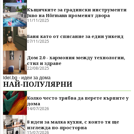
Къщичките за градински инструменти
Juno на Hörmann променят двора
11/11/2025
Баня като от списание за един уикенд
07/11/2025
Дом 2.0 - хармония между технологии,
стил и здраве
22/08/2025
idei.bg - идеи за дома
НАЙ-ПОЛУЛЯРНИ
Колко често трябва да перете кърпите у
дома
14/07/2026
8 идеи за малка кухня, с които тя ще
изглежда по-просторна
15/07/2026