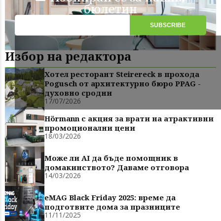
бюлетин
Избор на редактора
Хотел ресторант Steirereck в прохода
Pogusch от архитектурно бюро PPAG -
духовно сродни
17/07/2026
Hörmann с акция за врати на атрактивни
промоционални цени
18/03/2026
Може ли AI да бъде помощник в
домакинството? Даваме отговора
14/03/2026
eMAG Black Friday 2025: време да
подготвите дома за празниците
11/11/2025