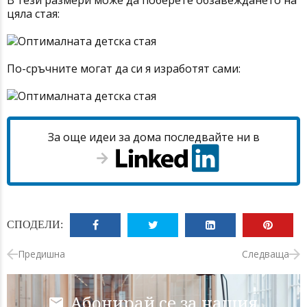
В тези размери може да поберете обзавеждането на
цяла стая:
По-сръчните могат да си я изработят сами:
За още идеи за дома последвайте ни в
СПОДЕЛИ:
Предишна
Следваща
Абонирай се за нашия