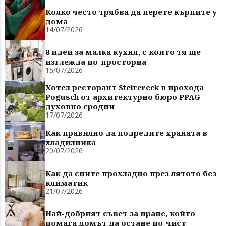
Колко често трябва да перете кърпите у
дома
14/07/2026
8 идеи за малка кухня, с които тя ще
изглежда по-просторна
15/07/2026
Хотел ресторант Steirereck в прохода
Pogusch от архитектурно бюро PPAG -
духовно сродни
17/07/2026
Как правилно да подредите храната в
хладилника
20/07/2026
Как да спите прохладно през лятото без
климатик
21/07/2026
Най-добрият съвет за пране, който
помага домът да остане по-чист