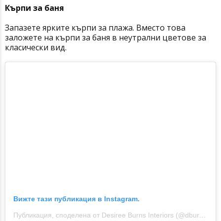
К
ърпи за баня
Запазете ярките кърпи за плажа. Вместо това
заложете на кърпи за баня в неутрални цветове за
класически вид.
Вижте тази публикация в Instagram.
Публикация, споделена от Desiree Burns Interiors (@dburnsinteriors)