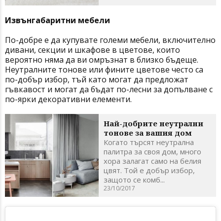
Извънгабаритни мебели
По-добре е да купувате големи мебели, включително
дивани, секции и шкафове в цветове, които
вероятно няма да ви омръзнат в близко бъдеще.
Неутралните тонове или фините цветове често са
по-добър избор, тъй като могат да предложат
гъвкавост и могат да бъдат по-лесни за допълване с
по-ярки декоративни елементи.
Най-добрите неутрални
тонове за вашия дом
Когато търсят неутрална
палитра за своя дом, много
хора залагат само на белия
цвят. Той е добър избор,
защото се комб...
23/10/2017