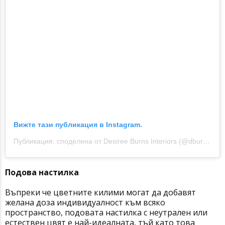
Вижте тази публикация в Instagram.
Публикация, споделена от Desiree Burns Interiors (@dburnsinteriors)
Подова настилка
Въпреки че цветните килими могат да добавят
желана доза индивидуалност към всяко
пространство, подовата настилка с неутрален или
естествен цвят е най-идеалната, тъй като това