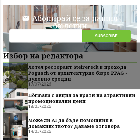
Абонирай се за нашия
бюлетин
Избор на редактора
Хотел ресторант Steirereck в прохода
Pogusch от архитектурно бюро PPAG -
духовно сродни
17/07/2026
Hörmann с акция за врати на атрактивни
промоционални цени
18/03/2026
Може ли AI да бъде помощник в
домакинството? Даваме отговора
14/03/2026