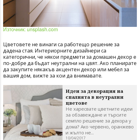
Източник: unsplash.com
Цветовете не винаги са работещо решение за
дадена стая. Интериорните дизайнери са
категорични, че някои предмети за домашен декор е
по-добре да бъдат неутрални на цвят. Ако планирате
да закупите някакъв акцентен декор или мебел за
вашия дом, вижте за кои да внимавате.
Идеи за декорация на
спалнята в неутрални
цветове
Не харесвате цветните идеи
за обзавеждане и търсите
семпло решение за декора у
дома? Ако червено, оранжево
и жълто не...
10/04/2017