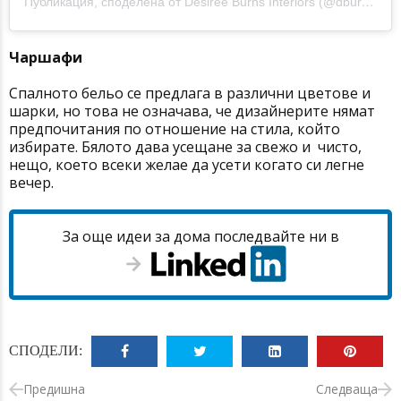
Публикация, споделена от Desiree Burns Interiors (@dburnsinteriors)
Чаршафи
Спалното бельо се предлага в различни цветове и
шарки, но това не означава, че дизайнерите нямат
предпочитания по отношение на стила, който
избирате. Бялото дава усещане за свежо и чисто,
нещо, което всеки желае да усети когато си легне
вечер.
За още идеи за дома последвайте ни в
СПОДЕЛИ:
Предишна
Следваща