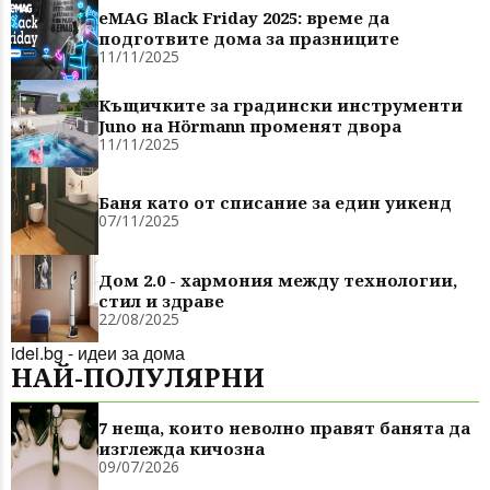
eMAG Black Friday 2025: време да
подготвите дома за празниците
11/11/2025
Къщичките за градински инструменти
Juno на Hörmann променят двора
11/11/2025
Баня като от списание за един уикенд
07/11/2025
Дом 2.0 - хармония между технологии,
стил и здраве
22/08/2025
idei.bg - идеи за дома
НАЙ-ПОЛУЛЯРНИ
7 неща, които неволно правят банята да
изглежда кичозна
09/07/2026