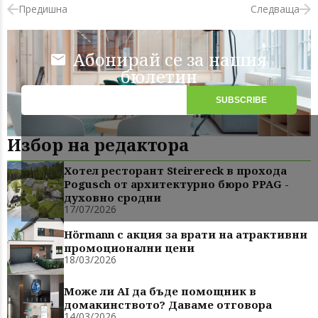
Предишна
Следваща
Абонирай се за нашия
бюлетин
Избор на редактора
Хотел ресторант Steirereck в прохода
Pogusch от архитектурно бюро PPAG -
духовно сродни
17/07/2026
Hörmann с акция за врати на атрактивни
промоционални цени
18/03/2026
Може ли AI да бъде помощник в
домакинството? Даваме отговора
14/03/2026