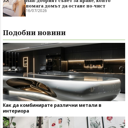
Най-добрият съвет за пране, който
помага домът да остане по-чист
16/07/2026
Подобни новини
Как да комбинирате различни метали в
интериора