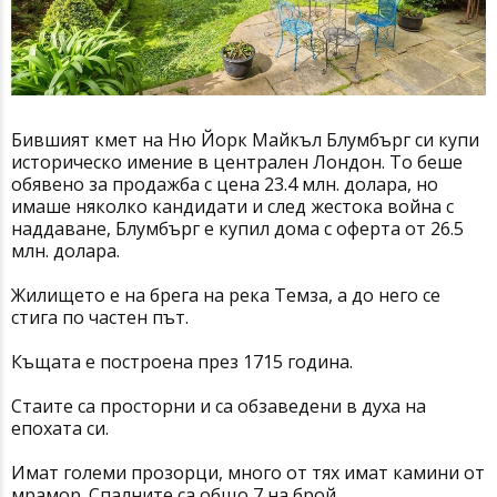
Бившият кмет на Ню Йорк Майкъл Блумбърг си купи
историческо имение в централен Лондон. То беше
обявено за продажба с цена 23.4 млн. долара, но
имаше няколко кандидати и след жестока война с
наддаване, Блумбърг е купил дома с оферта от 26.5
млн. долара.
Жилището е на брега на река Темза, а до него се
стига по частен път.
Къщата е построена през 1715 година.
Стаите са просторни и са обзаведени в духа на
епохата си.
Имат големи прозорци, много от тях имат камини от
мрамор. Спалните са общо 7 на брой.