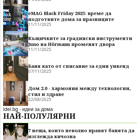
eMAG Black Friday 2025: време да
подготвите дома за празниците
11/11/2025
Къщичките за градински инструменти
Juno на Hörmann променят двора
11/11/2025
Баня като от списание за един уикенд
07/11/2025
Дом 2.0 - хармония между технологии,
стил и здраве
22/08/2025
idei.bg - идеи за дома
НАЙ-ПОЛУЛЯРНИ
7 неща, които неволно правят банята да
изглежда кичозна