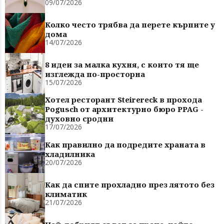
09/07/2026
Колко често трябва да перете кърпите у
дома
14/07/2026
8 идеи за малка кухня, с които тя ще
изглежда по-просторна
15/07/2026
Хотел ресторант Steirereck в прохода
Pogusch от архитектурно бюро PPAG -
духовно сродни
17/07/2026
Как правилно да подредите храната в
хладилника
20/07/2026
Как да спите прохладно през лятото без
климатик
21/07/2026