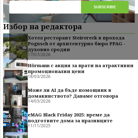
Избор на редактора
Хотел ресторант Steirereck в прохода
Pogusch от архитектурно бюро PPAG -
духовно сродни
17/07/2026
Hörmann с акция за врати на атрактивни
промоционални цени
18/03/2026
Може ли AI да бъде помощник в
домакинството? Даваме отговора
14/03/2026
eMAG Black Friday 2025: време да
подготвите дома за празниците
11/11/2025