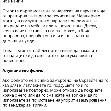
нов начин.
Старите кърпи могат да се нарежат на парчета и да
се превърнат в кърпи за почистване. Чаршафите
могат да послужат като парцали при ремонт, за
покриване на мебели или за почистване. Дреха,
която вече не става за носене, може да бъде
поправена, преработена или използвана за
домашни нужди.
Това е един от най-лесните начини да намалите
отпадъците и да спестите от консумативи за
почистване.
Алуминиево фолио
Ако фолиото не е силно замърсено, не бързайте да го
хвърляте. Изплакнете го, подсушете го и го
използвайте повторно. Може отново да покриете
храна с него или да го смачкате на топка и да го
използвате за почистване на упорити замърсявания
по тенджери и тигани.