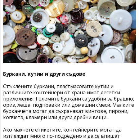
Буркани, кутии и други съдове
Стъклените буркани, пластмасовите кутии и
различните контейнери от храна имат десетки
приложения. Големите буркани са удобни за брашно,
ориз, леща, подправки или домашни смеси. Малките
бурканчета могат да съхраняват винтове, пирони,
копчета, кламери или други дребни вещи.
Ако махнете етикетите, контейнерите могат да
изглеждат много по-подредено и да се впишат