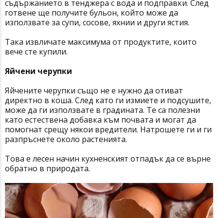
съдържанието в тенджера с вода и подправки. След
готвене ще получите бульон, който може да
използвате за супи, сосове, яхнии и други ястия.
Така извличате максимума от продуктите, които
вече сте купили.
Яйчени черупки
Яйчените черупки също не е нужно да отиват
директно в коша. След като ги измиете и подсушите,
може да ги използвате в градината. Те са полезни
като естествена добавка към почвата и могат да
помогнат срещу някои вредители. Натрошете ги и ги
разпръснете около растенията.
Това е лесен начин кухненският отпадък да се върне
обратно в природата.