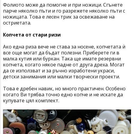
Фолиото може да помогне и при ножици. Сгънете
парче няколко пъти и го разрежете няколко пъти с
ножицата. Това е лесен трик за освежаване на
остриетата.
Копчета от стари ризи
Ако една риза вече не става за носене, копчетата ѝ
все още могат да бъдат полезни. Приберете ги в
малка кутия или буркан. Така ще имате резервни
копчета, когато някое падне от друга дреха. Могат
да се използват и за ръчно изработени украси,
детски занимания или малки творчески проекти.
Това е дребен навик, но много практичен. Особено
когато Ви трябва точно едно копче и не искате да
купувате цял комплект.