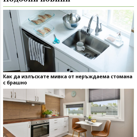
Как да излъскате мивка от неръждаема стомана
с брашно