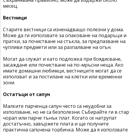
Съхранявана правилно, може да издържи около
месец.
Вестници
Старите вестници са изненадващо полезни у дома.
Може да ги използвате за опаковане на подаръци и
пратки, за почистване на стъкла, за предпазване на
чупливи предмети или за разпалване на огън.
Могат да служат и като подложка при боядисване,
засаждане или почистване на по-мръсни неща. Ако
имате домашни любимци, вестниците могат да се
използват и за постилане на клетки или временни
зони.
Остатъци от сапун
Малките парченца сапун често са неудобни за
използване, но не са безполезни. Събирайте ги в стар
чорап или парче тънък плат. Когато се натрупат
достатъчно, завържете плата и ще получите
практична сапунена торбичка. Може да я използвате