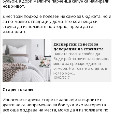
бульон, а дори малките парченца сапун са намирали
нов живот.
Днес този подход е полезен не само за бюджета, но и
за по-малко отпадъци у дома. Ето кои неща си
струва да използвате повторно, преди да ги
изхвърлите.
Експертни съвети за
декорация на спалнята
Вашата спалня трябва да
бъде рай за почивка и релакс,
място за презареждане и
отмора. Но това е и стаята, в
която мож...
13/02/2017
Стари тъкани
Износените дрехи, старите чаршафи и кърпите с
дупки не са непременно за боклука. Ако материята
все още е здрава на места, може да я използвате по