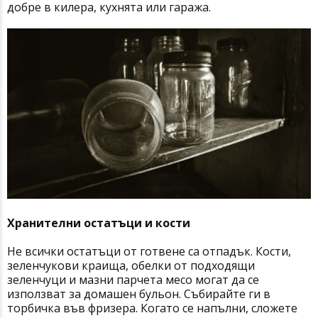
добре в килера, кухнята или гаража.
Хранителни остатъци и кости
Не всички остатъци от готвене са отпадък. Кости,
зеленчукови краища, обелки от подходящи
зеленчуци и мазни парчета месо могат да се
използват за домашен бульон. Събирайте ги в
торбичка във фризера. Когато се напълни, сложете