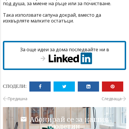
под душа, за миене на ръце или за почистване.
Така използвате сапуна докрай, вместо да
изхвърляте малките остатъци.
За още идеи за дома последвайте ни в
СПОДЕЛИ:
Предишна
Следваща
Абонирай се за нашия
бюлетин