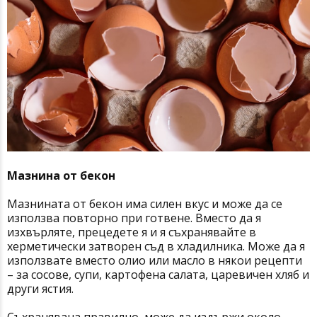
Мазнина от бекон
Мазнината от бекон има силен вкус и може да се
използва повторно при готвене. Вместо да я
изхвърляте, прецедете я и я съхранявайте в
херметически затворен съд в хладилника. Може да я
използвате вместо олио или масло в някои рецепти
– за сосове, супи, картофена салата, царевичен хляб и
други ястия.