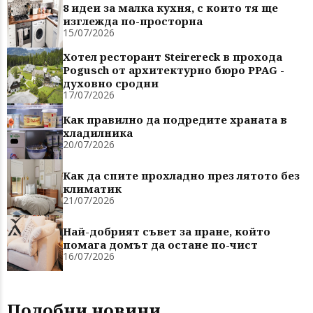
8 идеи за малка кухня, с които тя ще
изглежда по-просторна
15/07/2026
Хотел ресторант Steirereck в прохода
Pogusch от архитектурно бюро PPAG -
духовно сродни
17/07/2026
Как правилно да подредите храната в
хладилника
20/07/2026
Как да спите прохладно през лятото без
климатик
21/07/2026
Най-добрият съвет за пране, който
помага домът да остане по-чист
16/07/2026
Подобни новини