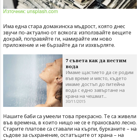
Източник: unsplash.com
Има една стара домакинска мъдрост, която днес
звучи по-актуално от всякога: използвайте вещите
докрай, поправяйте ги, намирайте им ново
приложение и не бързайте да ги изхвърляте.
7 съвета как да пестим
вода
Имаме щастието да се родим
във време и място, където
имаме достъп до питейна
вода с едно завъртане на
крана на чешмат...
30/11/2015
Нашите баби са умеели това прекрасно. Те са живели
във времена, в които нищо не се е прахосвало лесно.
Старите платове са ставали на кърпи, бурканите – на
съдове за съхранение, остатъците от храна – на