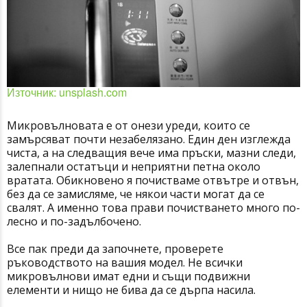
Източник: unsplash.com
Микровълновата е от онези уреди, които се
замърсяват почти незабелязано. Един ден изглежда
чиста, а на следващия вече има пръски, мазни следи,
залепнали остатъци и неприятни петна около
вратата. Обикновено я почистваме отвътре и отвън,
без да се замисляме, че някои части могат да се
свалят. А именно това прави почистването много по-
лесно и по-задълбочено.
Все пак преди да започнете, проверете
ръководството на вашия модел. Не всички
микровълнови имат едни и същи подвижни
елементи и нищо не бива да се дърпа насила.