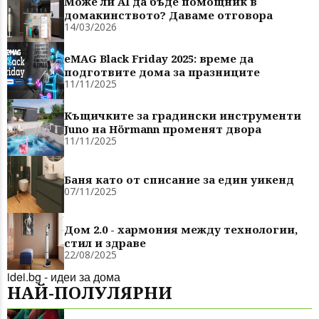
Може ли AI да бъде помощник в
домакинството? Даваме отговора
14/03/2026
eMAG Black Friday 2025: време да
подготвите дома за празниците
11/11/2025
Къщичките за градински инструменти
Juno на Hörmann променят двора
11/11/2025
Баня като от списание за един уикенд
07/11/2025
Дом 2.0 - хармония между технологии,
стил и здраве
22/08/2025
idei.bg - идеи за дома
НАЙ-ПОЛУЛЯРНИ