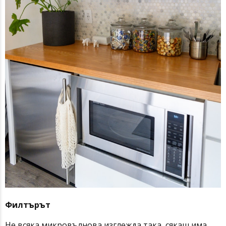
Филтърът
Не всяка микровълнова изглежда така, сякаш има