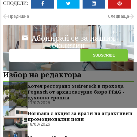
СПОДЕЛИ:
Предишна
Следваща
Абонирай се за нашия
бюлетин
Избор на редактора
Хотел ресторант Steirereck в прохода
Pogusch от архитектурно бюро PPAG -
духовно сродни
17/07/2026
Hörmann с акция за врати на атрактивни
промоционални цени
18/03/2026