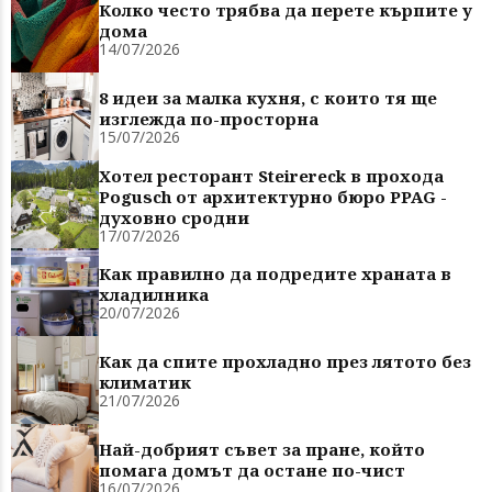
Колко често трябва да перете кърпите у
дома
14/07/2026
8 идеи за малка кухня, с които тя ще
изглежда по-просторна
15/07/2026
Хотел ресторант Steirereck в прохода
Pogusch от архитектурно бюро PPAG -
духовно сродни
17/07/2026
Как правилно да подредите храната в
хладилника
20/07/2026
Как да спите прохладно през лятото без
климатик
21/07/2026
Най-добрият съвет за пране, който
помага домът да остане по-чист
16/07/2026