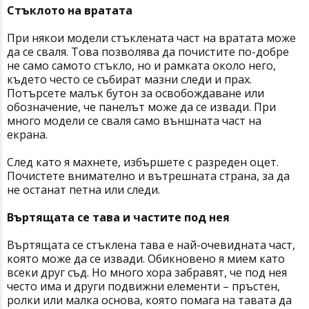
Стъклото на вратата
При някои модели стъклената част на вратата може
да се сваля. Това позволява да почистите по-добре
не само самото стъкло, но и рамката около него,
където често се събират мазни следи и прах.
Потърсете малък бутон за освобождаване или
обозначение, че панелът може да се извади. При
много модели се сваля само външната част на
екрана.
След като я махнете, избършете с разреден оцет.
Почистете внимателно и вътрешната страна, за да
не останат петна или следи.
Въртящата се тава и частите под нея
Въртящата се стъклена тава е най-очевидната част,
която може да се извади. Обикновено я мием като
всеки друг съд. Но много хора забравят, че под нея
често има и други подвижни елементи – пръстен,
ролки или малка основа, която помага на тавата да