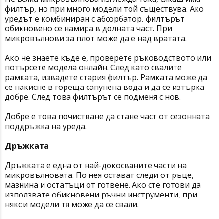
филтър, но при много модели той съществува. Ако
уредът е комбиниран с абсорбатор, филтърът
обикновено се намира в долната част. При
микровълнови за плот може да е над вратата.
Ако не знаете къде е, проверете ръководството или
потърсете модела онлайн. След като свалите
рамката, извадете стария филтър. Рамката може да
се накисне в гореща сапунена вода и да се изтърка
добре. След това филтърът се подменя с нов.
Добре е това почистване да стане част от сезонната
поддръжка на уреда.
Дръжката
Дръжката е една от най-докосваните части на
микровълновата. По нея остават следи от ръце,
мазнина и остатъци от готвене. Ако сте готови да
използвате обикновени ръчни инструменти, при
някои модели тя може да се свали.