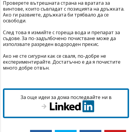
Проверете вътрешната страна на вратата за
винтове, които съвпадат с позицията на дръжката.
Ако ги развиете, дръжката би трябвало да се
освободи.
След това я измийте с гореща вода и препарат за
съдове. За по-задълбочено почистване може да
използвате разреден водороден прекис.
Ако не сте сигурни как се сваля, по-добре не
експериментирайте. Достатъчно е да я почистите
много добре отвън.
За още идеи за дома последвайте ни в