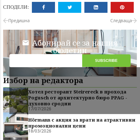
СПОДЕЛИ:
Предишна
Следваща
Абонирай се за нашия
бюлетин
Избор на редактора
Хотел ресторант Steirereck в прохода
Pogusch от архитектурно бюро PPAG -
духовно сродни
17/07/2026
Hörmann с акция за врати на атрактивни
промоционални цени
18/03/2026