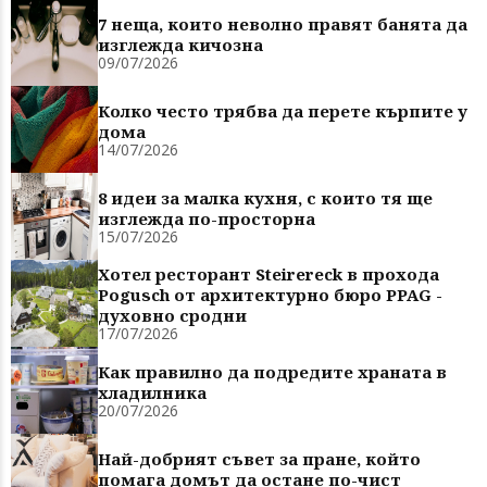
7 неща, които неволно правят банята да
изглежда кичозна
09/07/2026
Колко често трябва да перете кърпите у
дома
14/07/2026
8 идеи за малка кухня, с които тя ще
изглежда по-просторна
15/07/2026
Хотел ресторант Steirereck в прохода
Pogusch от архитектурно бюро PPAG -
духовно сродни
17/07/2026
Как правилно да подредите храната в
хладилника
20/07/2026
Най-добрият съвет за пране, който
помага домът да остане по-чист