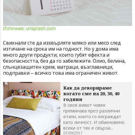
Източник: unsplash.com
Свикнали сте да изхвърляте мляко или месо след
изтичане на срока им на годност. Но у дома има
много други продукти, които губят ефекта и
безопасността, без да го забележите. Олио, белина,
слънцезащитен крем, матраци, възглавници,
подправки – всичко това има ограничен живот.
Как да декорираме
когато сме на 20, 30, 40
години
В своя живот човек
преминава през различни
етапи, които го изграждат
като личност. И обикновено
всеки от тях е свърза...
07/09/2017