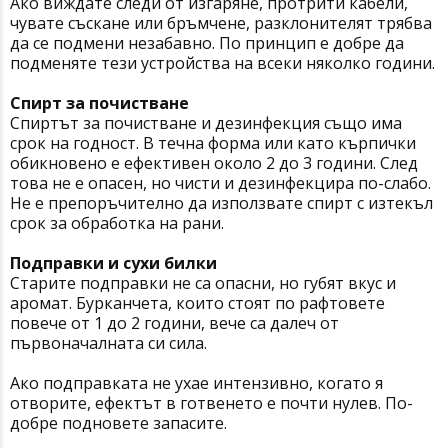
Ако виждате следи от изгаряне, протрити кабели,
чувате съскане или бръмчене, разклонителят трябва
да се подмени незабавно. По принцип е добре да
подменяте тези устройства на всеки няколко години.
Спирт за почистване
Спиртът за почистване и дезинфекция също има
срок на годност. В течна форма или като кърпички
обикновено е ефективен около 2 до 3 години. След
това не е опасен, но чисти и дезинфекцира по-слабо.
Не е препоръчително да използвате спирт с изтекъл
срок за обработка на рани.
Подправки и сухи билки
Старите подправки не са опасни, но губят вкус и
аромат. Бурканчета, които стоят по рафтовете
повече от 1 до 2 години, вече са далеч от
първоначалната си сила.
Ако подправката не ухае интензивно, когато я
отворите, ефектът в готвенето е почти нулев. По-
добре подновете запасите.