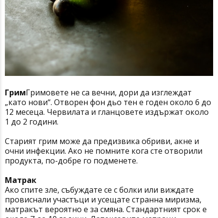
Грим
Гримовете не са вечни, дори да изглеждат
„като нови“. Отворен фон дьо тен е годен около 6 до
12 месеца. Червилата и гланцовете издържат около
1 до 2 години.
Старият грим може да предизвика обриви, акне и
очни инфекции. Ако не помните кога сте отворили
продукта, по-добре го подменете.
Матрак
Ако спите зле, събуждате се с болки или виждате
провиснали участъци и усещате странна миризма,
матракът вероятно е за смяна. Стандартният срок е