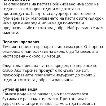
На опаковката на пастата обикновено има срок на
годност – около две години от датата на
производство. След това флуоридът постепенно
губи ефекта си. Използването на паста с изтекъл срок
няма да ви навреди, но няма да почиства и
предпазва зъбите толкова добре. Най-разумно е да я
смените.
Перилен препарат
Течният перилен препарат също има срок. Отворена
опаковка е най-ефективна около 6 до 12 месеца, а
неотворена – около 18 месеца.
След това препаратът не е вреден, но пере все по-
слабо. Ако търсите продукт с по-дълъг живот,
прахообразните препарати издържат до около 2
години, когато са добре съхранявани.
Бутилирана вода
Самата вода не се разваля, но пластмасовата
бутилка се разпада с времето. При топлина и
директно слънце в течността могат да преминат