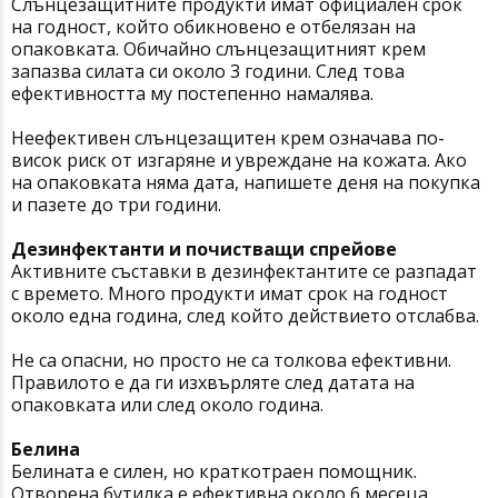
Слънцезащитните продукти имат официален срок
на годност, който обикновено е отбелязан на
опаковката. Обичайно слънцезащитният крем
запазва силата си около 3 години. След това
ефективността му постепенно намалява.
Неефективен слънцезащитен крем означава по-
висок риск от изгаряне и увреждане на кожата. Ако
на опаковката няма дата, напишете деня на покупка
и пазете до три години.
Дезинфектанти и почистващи спрейове
Активните съставки в дезинфектантите се разпадат
с времето. Много продукти имат срок на годност
около една година, след който действието отслабва.
Не са опасни, но просто не са толкова ефективни.
Правилото е да ги изхвърляте след датата на
опаковката или след около година.
Белина
Белината е силен, но краткотраен помощник.
Отворена бутилка е ефективна около 6 месеца.