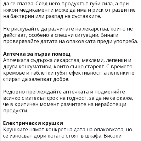
да се спазва. След него продуктът губи сила, а при
някои медикаменти може да има и риск от развитие
на бактерии или разпад на съставките.
Не рискувайте да разчитате на лекарства, които не
действат, особено в спешни ситуации. Винаги
проверявайте датата на опаковката преди употреба.
Аптечка за първа помощ
Аптечката съдържа лекарства, мехлеми, лепенки и
други консумативи, които също стареят. С времето
кремове и таблетки губят ефективност, а лепенките
спират да залепват добре.
Редовно преглеждайте аптечката и подменяйте
всичко с изтекъл срок на годност, за да не се окаже,
че в критичен момент разчитате на неработещи
продукти.
Електрически крушки
Крушките нямат конкретна дата на опаковката, но
се износват дори когато стоят в шкафа. Високи