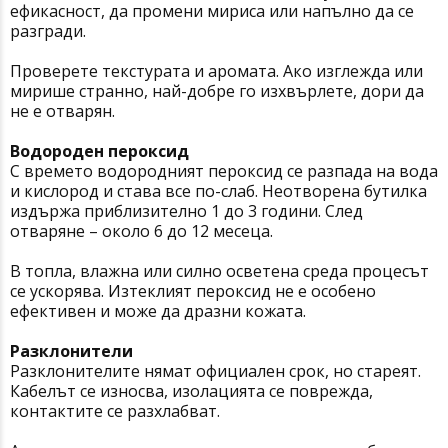
ефикасност, да промени мириса или напълно да се
разгради.
Проверете текстурата и аромата. Ако изглежда или
мирише странно, най-добре го изхвърлете, дори да
не е отварян.
Водороден пероксид
С времето водородният пероксид се разпада на вода
и кислород и става все по-слаб. Неотворена бутилка
издържа приблизително 1 до 3 години. След
отваряне – около 6 до 12 месеца.
В топла, влажна или силно осветена среда процесът
се ускорява. Изтеклият пероксид не е особено
ефективен и може да дразни кожата.
Разклонители
Разклонителите нямат официален срок, но стареят.
Кабелът се износва, изолацията се поврежда,
контактите се разхлабват.