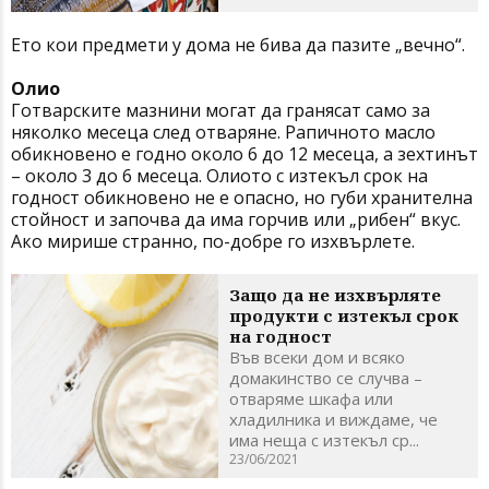
Ето кои предмети у дома не бива да пазите „вечно“.
Олио
Готварските мазнини могат да гранясат само за
няколко месеца след отваряне. Рапичното масло
обикновено е годно около 6 до 12 месеца, а зехтинът
– около 3 до 6 месеца. Олиото с изтекъл срок на
годност обикновено не е опасно, но губи хранителна
стойност и започва да има горчив или „рибен“ вкус.
Ако мирише странно, по-добре го изхвърлете.
Защо да не изхвърляте
продукти с изтекъл срок
на годност
Във всеки дом и всяко
домакинство се случва –
отваряме шкафа или
хладилника и виждаме, че
има неща с изтекъл ср...
23/06/2021