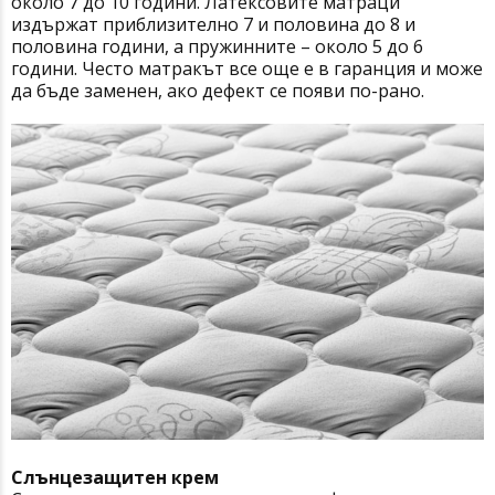
около 7 до 10 години. Латексовите матраци
издържат приблизително 7 и половина до 8 и
половина години, а пружинните – около 5 до 6
години. Често матракът все още е в гаранция и може
да бъде заменен, ако дефект се появи по-рано.
Слънцезащитен крем