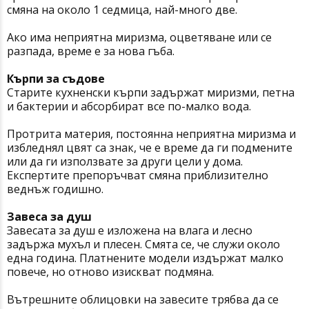
смяна на около 1 седмица, най-много две.
Ако има неприятна миризма, оцветяване или се
разпада, време е за нова гъба.
Кърпи за съдове
Старите кухненски кърпи задържат миризми, петна
и бактерии и абсорбират все по-малко вода.
Протрита материя, постоянна неприятна миризма и
избледнял цвят са знак, че е време да ги подмените
или да ги използвате за други цели у дома.
Експертите препоръчват смяна приблизително
веднъж годишно.
Завеса за душ
Завесата за душ е изложена на влага и лесно
задържа мухъл и плесен. Смята се, че служи около
една година. Платнените модели издържат малко
повече, но отново изискват подмяна.
Вътрешните облицовки на завесите трябва да се