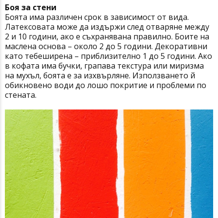
Боя за стени
Боята има различен срок в зависимост от вида.
Латексовата може да издържи след отваряне между
2 и 10 години, ако е съхранявана правилно. Боите на
маслена основа – около 2 до 5 години. Декоративни
като тебеширена – приблизително 1 до 5 години. Ако
в кофата има бучки, грапава текстура или миризма
на мухъл, боята е за изхвърляне. Използването й
обикновено води до лошо покритие и проблеми по
стената.