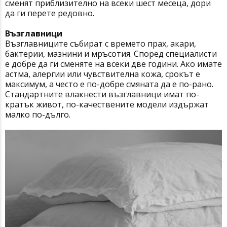
сменят приблизително на всеки шест месеца, дори
да ги перете редовно.
Възглавници
Възглавниците събират с времето прах, акари,
бактерии, мазнини и мръсотия. Според специалисти
е добре да ги сменяте на всеки две години. Ако имате
астма, алергии или чувствителна кожа, срокът е
максимум, а често е по-добре смяната да е по-рано.
Стандартните влакнести възглавници имат по-
кратък живот, по-качествените модели издържат
малко по-дълго.