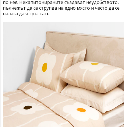
по нея. Некапитонираните създават неудобството,
пълнежът да се струпва на едно място и често да се
налага да я тръскате.