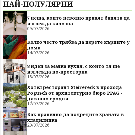
НАЙ-ПОЛУЛЯРНИ
7 неща, които неволно правят банята да
изглежда кичозна
09/07/2026
Колко често трябва да перете кърпите у
дома
14/07/2026
8 идеи за малка кухня, с които тя ще
изглежда по-просторна
15/07/2026
Хотел ресторант Steirereck в прохода
Pogusch от архитектурно бюро PPAG -
духовно сродни
17/07/2026
Как правилно да подредите храната в
хладилника
20/07/2026