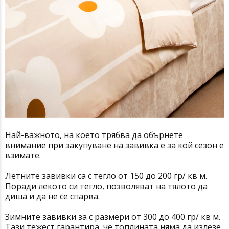
Най-важното, на което трябва да обърнете
внимание при закупуване на завивка е за кой сезон е
взимате.
Летните завивки са с тегло от 150 до 200 гр/ кв м.
Поради лекото си тегло, позволяват на тялото да
диша и да не се спарва.
Зимните завивки за с размери от 300 до 400 гр/ кв м.
Тази тежест гарантира, че топлината няма да излезе