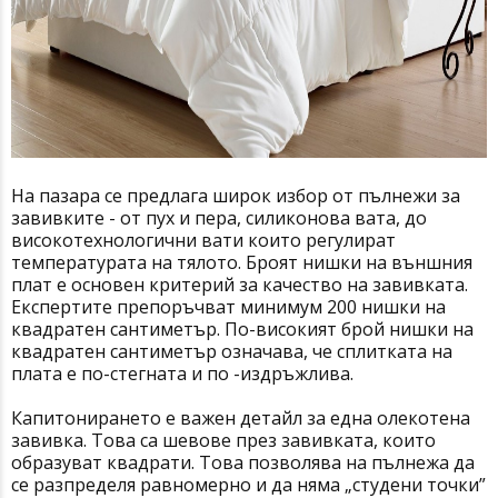
На пазара се предлага широк избор от пълнежи за
завивките - от пух и пера, силиконова вата, до
високотехнологични вати които регулират
температурата на тялото. Броят нишки на външния
плат е основен критерий за качество на завивката.
Експертите препоръчват минимум 200 нишки на
квадратен сантиметър. По-високият брой нишки на
квадратен сантиметър означава, че сплитката на
плата е по-стегната и по -издръжлива.
Капитонирането е важен детайл за една олекотена
завивка. Това са шевове през завивката, които
образуват квадрати. Това позволява на пълнежа да
се разпределя равномерно и да няма „студени точки”