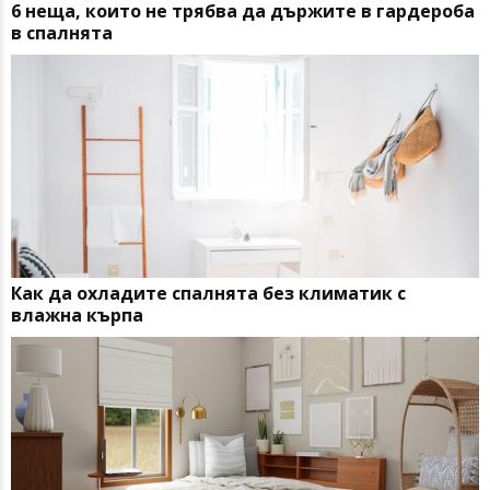
6 неща, които не трябва да държите в гардероба
в спалнята
Как да охладите спалнята без климатик с
влажна кърпа