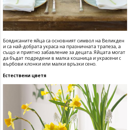
Боядисаните яйца са основният символ на Великден
и са най-добрата украса на празничната трапеза, а
също и приятно забавление за децата. Яйцата могат
да бъдат подредени в малка кошница и украсени с
върбови клонки или малки връзки сено.
Естествени цветя