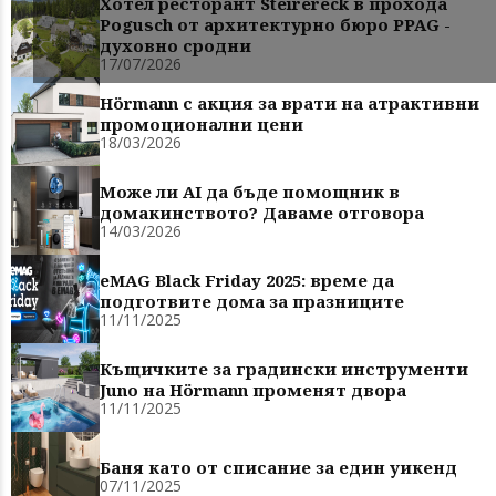
Хотел ресторант Steirereck в прохода
Pogusch от архитектурно бюро PPAG -
духовно сродни
17/07/2026
Hörmann с акция за врати на атрактивни
промоционални цени
18/03/2026
Може ли AI да бъде помощник в
домакинството? Даваме отговора
14/03/2026
eMAG Black Friday 2025: време да
подготвите дома за празниците
11/11/2025
Къщичките за градински инструменти
Juno на Hörmann променят двора
11/11/2025
Баня като от списание за един уикенд
07/11/2025