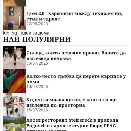
Дом 2.0 - хармония между технологии,
стил и здраве
22/08/2025
idei.bg - идеи за дома
НАЙ-ПОЛУЛЯРНИ
7 неща, които неволно правят банята да
изглежда кичозна
09/07/2026
Колко често трябва да перете кърпите у
дома
14/07/2026
8 идеи за малка кухня, с които тя ще
изглежда по-просторна
15/07/2026
Хотел ресторант Steirereck в прохода
Pogusch от архитектурно бюро PPAG -