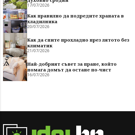
духовно сродни
17/07/2026
Как правилно да подредите храната в
хладилника
20/07/2026
Как да спите прохладно през лятото без
климатик
21/07/2026
Най-добрият съвет за пране, който
помага домът да остане по-чист
16/07/2026