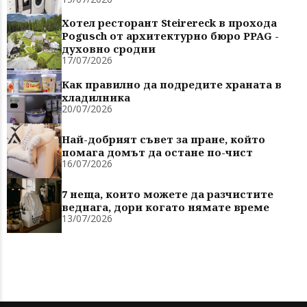
Хотел ресторант Steirereck в прохода
Pogusch от архитектурно бюро PPAG -
духовно сродни
17/07/2026
Как правилно да подредите храната в
хладилника
20/07/2026
Най-добрият съвет за пране, който
помага домът да остане по-чист
16/07/2026
7 неща, които можете да разчистите
веднага, дори когато нямате време
13/07/2026