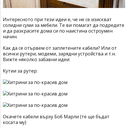
Интересното при тези идеи е, че не се изискват
солидни суми за мебели. Те ви помагат да подредите
и да разкрасите дома си по наистина остроумен
начин.
Как да се отървем от заплетените кабели? Или от
всички рутери, модеми, зарядни устройства и т.н.
Вижте няколко забавни идеи:
Кутии за рутер:
Окачете кабели върху Боб Марли (те ще бъдат
косата му)