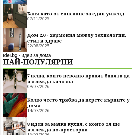
Баня като от списание за един уикенд
07/11/2025
Дом 2.0 - хармония между технологии,
стил и здраве
22/08/2025
idei.bg - идеи за дома
НАЙ-ПОЛУЛЯРНИ
7 неща, които неволно правят банята да
изглежда кичозна
09/07/2026
Колко често трябва да перете кърпите у
дома
14/07/2026
8 идеи за малка кухня, с които тя ще
изглежда по-просторна
15/07/2026