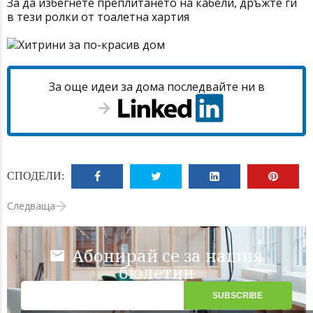
За да избегнете преплитането на кабели, дръжте ги
в тези ролки от тоалетна хартия
За още идеи за дома последвайте ни в
СПОДЕЛИ:
Следваща
Абонирай се за нашия
бюлетин