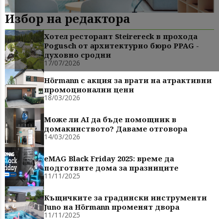
Избор на редактора
Хотел ресторант Steirereck в прохода
Pogusch от архитектурно бюро PPAG -
духовно сродни
17/07/2026
Hörmann с акция за врати на атрактивни
промоционални цени
18/03/2026
Може ли AI да бъде помощник в
домакинството? Даваме отговора
14/03/2026
eMAG Black Friday 2025: време да
подготвите дома за празниците
11/11/2025
Къщичките за градински инструменти
Juno на Hörmann променят двора
11/11/2025