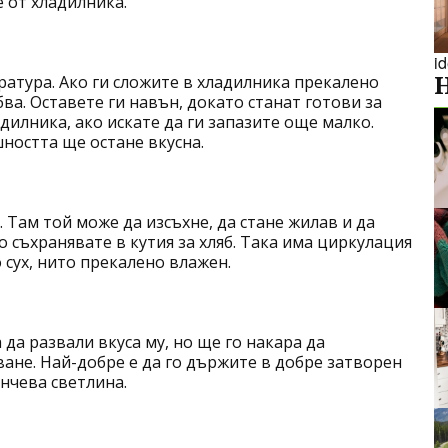
 от хладилника.
i
ратура. Ако ги сложите в хладилника прекалено
ва. Оставете ги навън, докато станат готови за
дилника, ако искате да ги запазите още малко.
ността ще остане вкусна.
. Там той може да изсъхне, да стане жилав и да
го съхранявате в кутия за хляб. Така има циркулация
 сух, нито прекалено влажен.
да развали вкуса му, но ще го накара да
ване. Най-добре е да го държите в добре затворен
ънчева светлина.