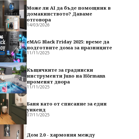
Може ли AI да бъде помощник в
домакинството? Даваме
отговора
14/03/2026
eMAG Black Friday 2025: време да
подготвите дома за празниците
11/11/2025
Къщичките за градински
инструменти Juno на Hörmann
променят двора
11/11/2025
Баня като от списание за един
уикенд
07/11/2025
Дом 2.0 - хармония между