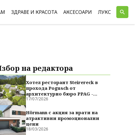
АМ
ЗДРАВЕ И КРАСОТА
АКСЕСОАРИ
ЛУКС
Избор на редактора
Хотел ресторант Steirereck в
прохода Pogusch от
архитектурно бюро PPAG -
17/07/2026
духовно сродни
Hörmann с акция за врати на
атрактивни промоционални
цени
18/03/2026