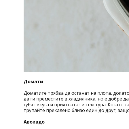
Домати
Доматите трябва да останат на плота, докато
да ги преместите в хладилника, но е добре д
губят вкуса и приятната си текстура. Когато 
трупайте прекалено близо един до друг, защо
Авокадо