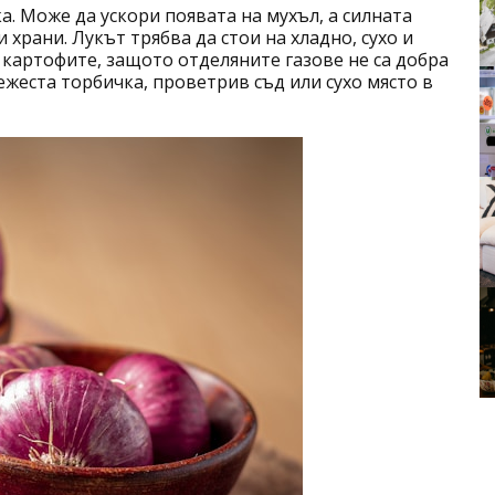
ка. Може да ускори появата на мухъл, а силната
храни. Лукът трябва да стои на хладно, сухо и
 картофите, защото отделяните газове не са добра
жеста торбичка, проветрив съд или сухо място в