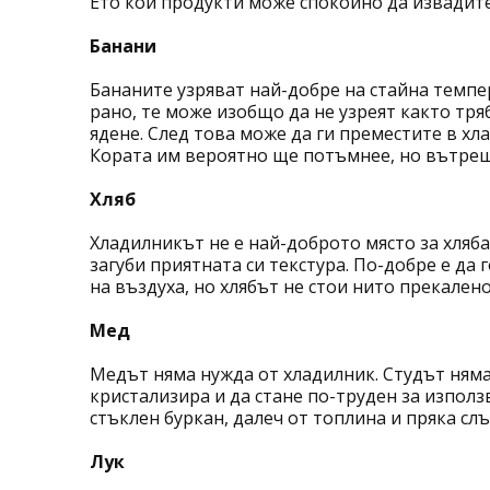
Ето кои продукти може спокойно да извадите
Банани
Бананите узряват най-добре на стайна темпе
рано, те може изобщо да не узреят както тряб
ядене. След това може да ги преместите в хла
Кората им вероятно ще потъмнее, но вътреш
Хляб
Хладилникът не е най-доброто място за хляба
загуби приятната си текстура. По-добре е да 
на въздуха, но хлябът не стои нито прекалено
Мед
Медът няма нужда от хладилник. Студът няма 
кристализира и да стане по-труден за използ
стъклен буркан, далеч от топлина и пряка сл
Лук