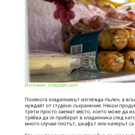
Източник: unsplash.com
Понякога хладилникът изглежда пълен, а всъ
нуждаят от студено съхранение. Някои продукт
трети просто заемат място, което може да из
трябва да се приберат в хладилника след като
много случаи плотът, шкафът или килерът са