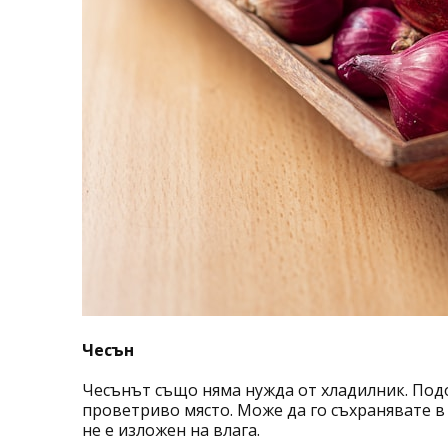
Чесън
Чесънът също няма нужда от хладилник. Подоб
проветриво място. Може да го съхранявате в
не е изложен на влага.