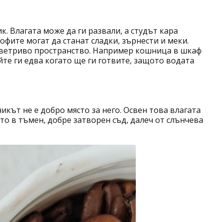
к. Влагата може да ги развали, а студът кара
офите могат да станат сладки, зърнести и меки.
роветриво пространство. Например кошница в шкаф
йте ги едва когато ще ги готвите, защото водата
кът не е добро място за него. Освен това влагата
то в тъмен, добре затворен съд, далеч от слънчева