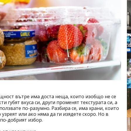
щност вътре има доста неща, които изобщо не се
и губят вкуса си, други променят текстурата си, а
ползвате по-разумно. Разбира се, има храни, които
 узреят или ако няма да ги изядете скоро. Но в
 по-добрият избор.