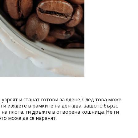
 узреят и станат готови за ядене. След това може
а ги изядете в рамките на ден-два, защото бързо
са на плота, ги дръжте в отворена кошница. Не ги
то може да се наранят.