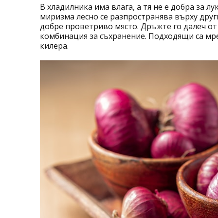
В хладилника има влага, а тя не е добра за лу
миризма лесно се разпространява върху други 
добре проветриво място. Дръжте го далеч от
комбинация за съхранение. Подходящи са мре
килера.