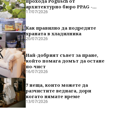
прохода Pogusch от
архитектурно бюро PPAG -
17/07/2026
духовно сродни
Как правилно да подредите
храната в хладилника
20/07/2026
Най-добрият съвет за пране,
който помага домът да остане
по-чист
16/07/2026
7 неща, които можете да
разчистите веднага, дори
когато нямате време
13/07/2026