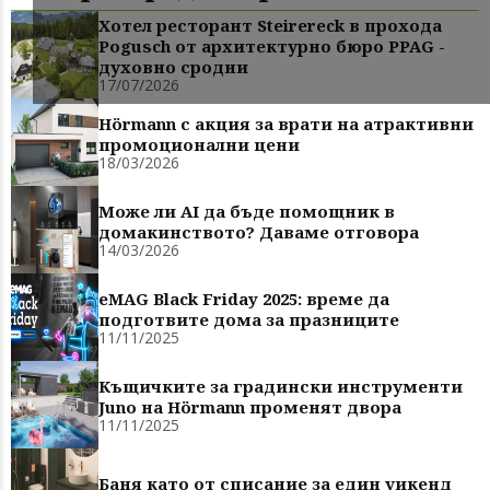
Хотел ресторант Steirereck в прохода
Pogusch от архитектурно бюро PPAG -
духовно сродни
17/07/2026
Hörmann с акция за врати на атрактивни
промоционални цени
18/03/2026
Може ли AI да бъде помощник в
домакинството? Даваме отговора
14/03/2026
eMAG Black Friday 2025: време да
подготвите дома за празниците
11/11/2025
Къщичките за градински инструменти
Juno на Hörmann променят двора
11/11/2025
Баня като от списание за един уикенд