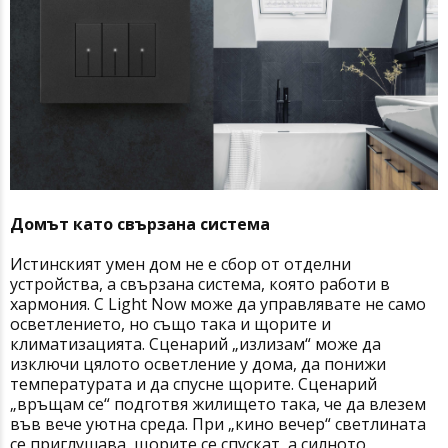
Домът като свързана система
Истинският умен дом не е сбор от отделни
устройства, а свързана система, която работи в
хармония. С Light Now може да управлявате не само
осветлението, но също така и щорите и
климатизацията. Сценарий „излизам“ може да
изключи цялото осветление у дома, да понижи
температурата и да спусне щорите. Сценарий
„връщам се“ подготвя жилището така, че да влезем
във вече уютна среда. При „кино вечер“ светлината
се приглушава, щорите се спускат, а силното