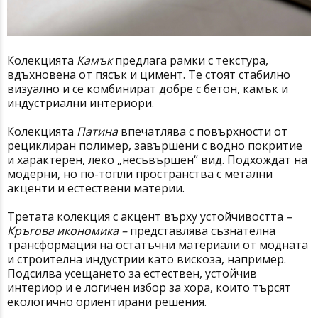
Колекцията
Камък
предлага рамки с текстура,
вдъхновена от пясък и цимент. Те стоят стабилно
визуално и се комбинират добре с бетон, камък и
индустриални интериори.
Колекцията
Патина
впечатлява с повърхности от
рециклиран полимер, завършени с водно покритие
и характерен, леко „несъвършен“ вид. Подхождат на
модерни, но по-топли пространства с метални
акценти и естествени материи.
Третата колекция с акцент върху устойчивостта
–
Кръгова икономика –
представлява съзнателна
трансформация на остатъчни материали от модната
и строителна индустрии като вискоза, например.
Подсилва усещането за естествен, устойчив
интериор и е логичен избор за хора, които търсят
екологично ориентирани решения.