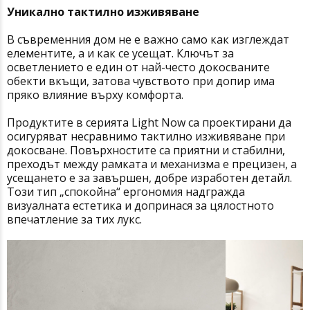
Уникално тактилно изживяване
В съвременния дом не е важно само как изглеждат
елементите, а и как се усещат. Ключът за
осветлението е един от най-често докосваните
обекти вкъщи, затова чувството при допир има
пряко влияние върху комфорта.
Продуктите в серията Light Now са проектирани да
осигуряват несравнимо тактилно изживяване при
докосване. Повърхностите са приятни и стабилни,
преходът между рамката и механизма е прецизен, а
усещането е за завършен, добре изработен детайл.
Този тип „спокойна“ ергономия надгражда
визуалната естетика и допринася за цялостното
впечатление за тих лукс.