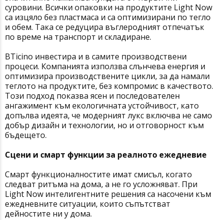
суровини. Всички опаковки на продуктите Light Now
са изцяло без пластмаса и са оптимизирани по тегло
и обем. Така се редуцира въглеродният отпечатък
по време на транспорт и складиране.
BTicino инвестира и в самите производствени
процеси. Компанията използва слънчева енергия и
оптимизира производствените цикли, за да намали
теглото на продуктите, без компромис в качеството.
Този подход показва ясен и последователен
ангажимент към екологичната устойчивост, като
допълва идеята, че модерният лукс включва не само
добър дизайн и технологии, но и отговорност към
бъдещето.
Сцени и смарт функции за реалното ежедневие
Смарт функционалностите имат смисъл, когато
следват ритъма на дома, а не го усложняват. При
Light Now интелигентните решения са насочени към
ежедневните ситуации, които съпътстват
дейностите ни у дома.