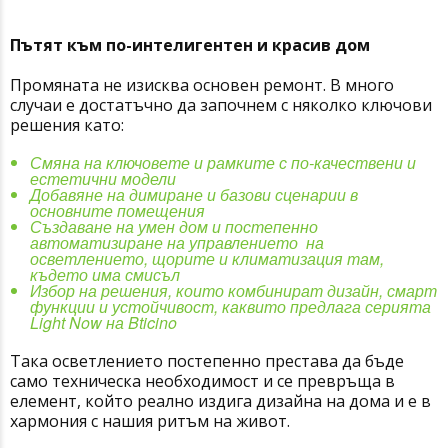
Пътят към по-интелигентен и красив дом
Промяната не изисква основен ремонт. В много
случаи е достатъчно да започнем с няколко ключови
решения като:
Смяна на ключовете и рамките с по-качествени и
естетични модели
Добавяне на димиране и базови сценарии в
основните помещения
Създаване на умен дом и постепенно
автоматизиране на управлението на
осветлението, щорите и климатизация там,
където има смисъл
Избор на решения, които комбинират дизайн, смарт
функции и устойчивост, каквито предлага серията
Light Now на
Bticino
Така осветлението постепенно престава да бъде
само техническа необходимост и се превръща в
елемент, който реално издига дизайна на дома и е в
хармония с нашия ритъм на живот.