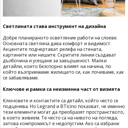
Светлината става инструмент на дизайна
Добре планираното осветление работи на слоеве.
Основната светлина дава комфорт и видимост.
Акцентите подчертават релефа на стената,
картините или нишите. Скритите линии създават
дълбочина и усещане за завършеност. Малки
детайли, които безспорно влияят на начина, по
който възприемаме жилището си, как почиваме, как
се забавляваме.
Ключове и рамки са неизменна част от визията
Ключовете и контактите са детайл, който често се
подценява. Но Legrand и BTicino показват, че именно
тези елементи могат да преобразят пространството,
в което живеем. Те често са на нивото на погледа,
затова компромисът е недопустим. Ако са избрани