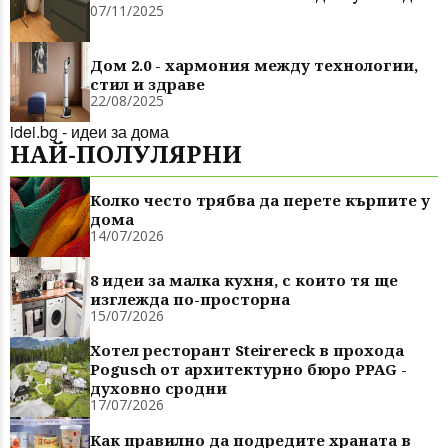
07/11/2025
Дом 2.0 - хармония между технологии,
стил и здраве
22/08/2025
idei.bg - идеи за дома
НАЙ-ПОЛУЛЯРНИ
Колко често трябва да перете кърпите у
дома
14/07/2026
8 идеи за малка кухня, с които тя ще
изглежда по-просторна
15/07/2026
Хотел ресторант Steirereck в прохода
Pogusch от архитектурно бюро PPAG -
духовно сродни
17/07/2026
Как правилно да подредите храната в