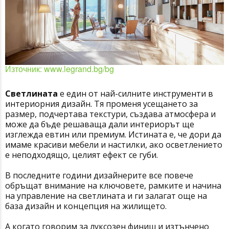
Източник: www.legrand.bg/bg
Светлината
е един от най-силните инструменти в
интериорния дизайн. Тя променя усещането за
размер, подчертава текстури, създава атмосфера и
може да бъде решаваща дали интериорът ще
изглежда евтин или премиум. Истината е, че дори да
имаме красиви мебели и настилки, ако осветлението
е неподходящо, целият ефект се губи.
В последните години дизайнерите все повече
обръщат внимание на ключовете, рамките и начина
на управление на светлината и ги залагат още на
база дизайн и концепция на жилището.
А когато говорим за луксозен финиш и изтънчено