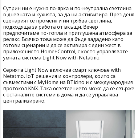
Сутрин ни е нужна по-ярка и по-неутрална светлина
в дневната и кухнята, за да ни активизира. През деня
сценарият се променя и ни трябва светлина,
подходяща за работа от вкъщи. Вечер
предпочитаме по-топла и приглушена атмосфера за
релакс. Всичко това може да бъде зададено като
готови сценарии и да се активира с един жест в
приложението Home+Control, с което управлявате
умната система Light Now with Netatmo.
Серията Light Now включва смарт ключове with
Netatmo, IoT решения и контролери, които са
съвместими с MyHome на BTicino и с международния
протокол KNX. Така осветлението може да се свърже
с останалите системи в дома и да се управлява
централизирано.