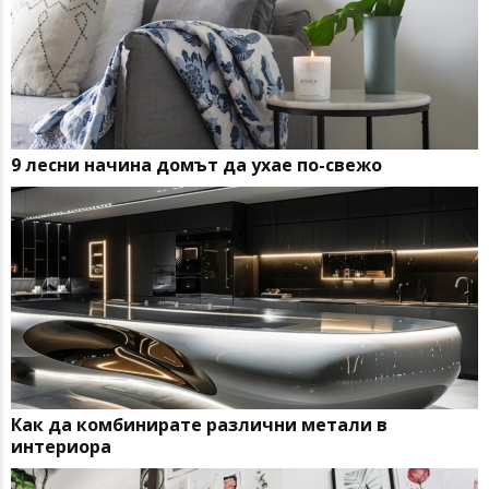
9 лесни начина домът да ухае по-свежо
Как да комбинирате различни метали в
интериора