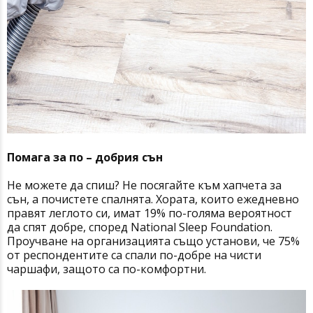
Помага за по – добрия сън
Не можете да спиш? Не посягайте към хапчета за
сън, а почистете спалнята. Хората, които ежедневно
правят леглото си, имат 19% по-голяма вероятност
да спят добре, според National Sleep Foundation.
Проучване на организацията също установи, че 75%
от респондентите са спали по-добре на чисти
чаршафи, защото са по-комфортни.