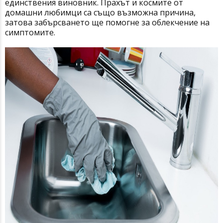
единствения виновник. Прахът и космите от
домашни любимци са също възможна причина,
затова забърсването ще помогне за облекчение на
симптомите.