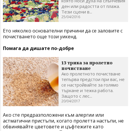
която носи духа на слънчевия
ден или радостта от плажа.
Тези сцени в...
25/04/2016
Ето няколко основателни причини да се заловите с
почистването още този уикенд.
Помага да дишате по-добре
13 трика за пролетно
почистване
Ако пролетното почистване
тепърва предстои при вас, не
се настройвайте за голямо
търкане и тежка работа.
Защото с лес...
20/04/2017
Ако сте предразположени към алергии или
астматични пристъпи, когато пролетта настъпи, не
обвинявайте цветовете и цъфтежите като