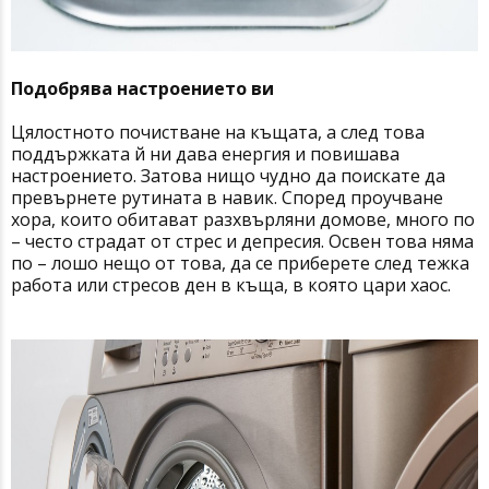
Подобрява настроението ви
Цялостното почистване на къщата, а след това
поддържката й ни дава енергия и повишава
настроението. Затова нищо чудно да поискате да
превърнете рутината в навик. Според проучване
хора, които обитават разхвърляни домове, много по
– често страдат от стрес и депресия. Освен това няма
по – лошо нещо от това, да се приберете след тежка
работа или стресов ден в къща, в която цари хаос.