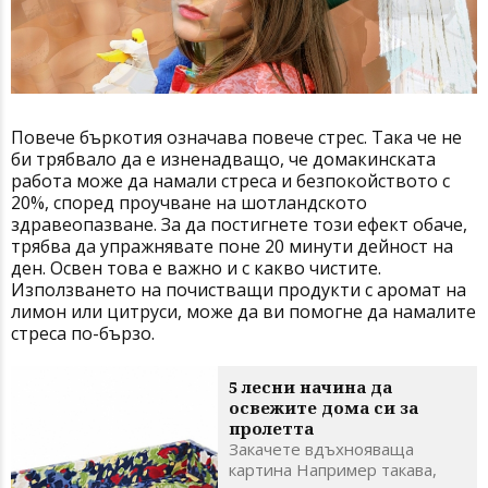
Повече бъркотия означава повече стрес. Така че не
би трябвало да е изненадващо, че домакинската
работа може да намали стреса и безпокойството с
20%, според проучване на шотландското
здравеопазване. За да постигнете този ефект обаче,
трябва да упражнявате поне 20 минути дейност на
ден. Освен това е важно и с какво чистите.
Използването на почистващи продукти с аромат на
лимон или цитруси, може да ви помогне да намалите
стреса по-бързо.
5 лесни начина да
освежите дома си за
пролетта
Закачете вдъхнояваща
картина Например такава,