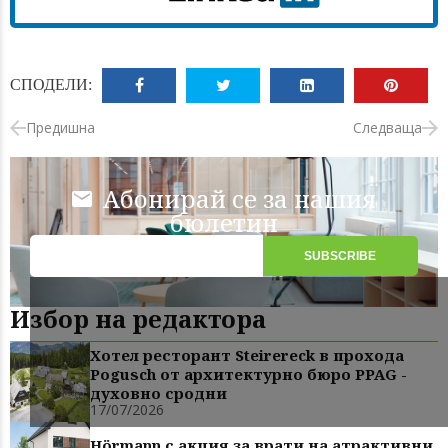
СПОДЕЛИ:
Предишна
Следваща
Абонирай се за нашия
бюлетин
Избор на редактора
Хотел ресторант Steirereck в прохода
Pogusch от архитектурно бюро PPAG -
духовно сродни
17/07/2026
Hörmann с акция за врати на атрактивни