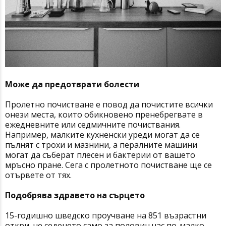
Може да предотврати болести
Пролетно почистване е повод да почистите всички
онези места, които обикновено пренебрегвате в
ежедневните или седмичните почиствания.
Например, малките кухненски уреди могат да се
пълнят с трохи и мазнини, а пералните машини
могат да съберат плесен и бактерии от вашето
мръсно пране. Сега с пролетното почистване ще се
отървете от тях.
Подобрява здравето на сърцето
15-годишно шведско проучване на 851 възрастни
откри, че седенето само за половин час по-малко