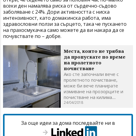
всеки ден намалява риска от сърдечно-съдово
заболяване с 24%. Дори активността с ниска
интензивност, като домакинска работа, има
здравословни ползи за сърцето, така че пускането
на прахосмукачка само можете да ви накара да се
почувствате по – добре.
Места, които не трябва
да пропускате по време
на пролетното
почистване
Ако сте започнали вече с
пролетното почистване,
може би вече планирате
измиване на прозорците и
почистване на килима....
24/04/2018
За още идеи за дома последвайте ни в