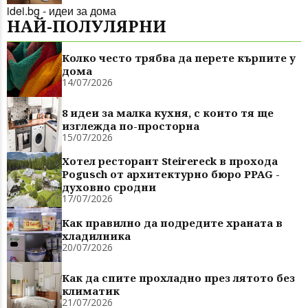
idei.bg - идеи за дома
НАЙ-ПОЛУЛЯРНИ
Колко често трябва да перете кърпите у
дома
14/07/2026
8 идеи за малка кухня, с които тя ще
изглежда по-просторна
15/07/2026
Хотел ресторант Steirereck в прохода
Pogusch от архитектурно бюро PPAG -
духовно сродни
17/07/2026
Как правилно да подредите храната в
хладилника
20/07/2026
Как да спите прохладно през лятото без
климатик
21/07/2026