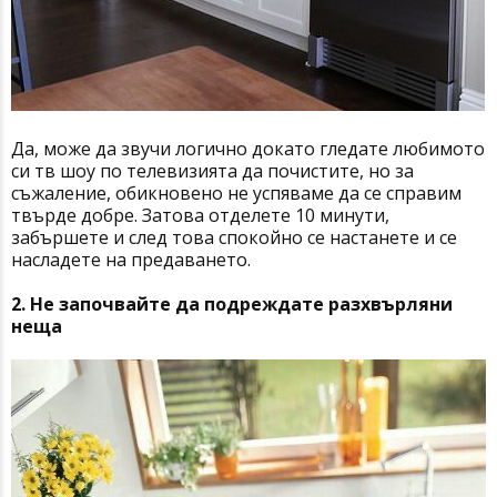
Да, може да звучи логично докато гледате любимото
си тв шоу по телевизията да почистите, но за
съжаление, обикновено не успяваме да се справим
твърде добре. Затова отделете 10 минути,
забършете и след това спокойно се настанете и се
насладете на предаването.
2. Не започвайте да подреждате разхвърляни
неща