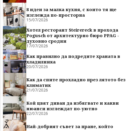
8 идеи за малка кухня, с които тя ще
изглежда по-просторна
15/07/2026
Хотел ресторант Steirereck в прохода
Pogusch от архитектурно бюро PPAG -
духовно сродни
17/07/2026
Как правилно да подредите храната в
хладилника
20/07/2026
Как да спите прохладно през лятото без
климатик
21/07/2026
Кой цвят диван да избягвате и какви
нюанси изглеждат по-уютно
22/07/2026
Най-добрият съвет за пране, който