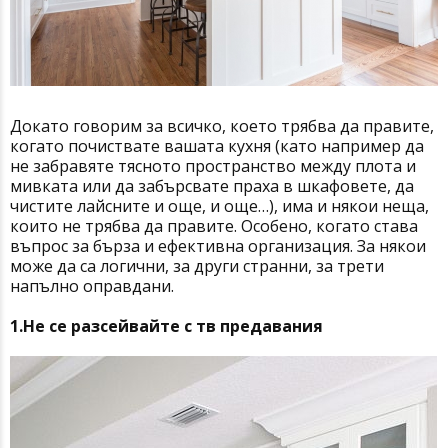
Докато говорим за всичко, което трябва да правите,
когато почиствате вашата кухня (като например да
не забравяте тясното пространство между плота и
мивката или да забърсвате праха в шкафовете, да
чистите лайсните и още, и още…), има и някои неща,
които не трябва да правите. Особено, когато става
въпрос за бърза и ефективна организация. За някои
може да са логични, за други странни, за трети
напълно оправдани.
1.Не се разсейвайте с тв предавания