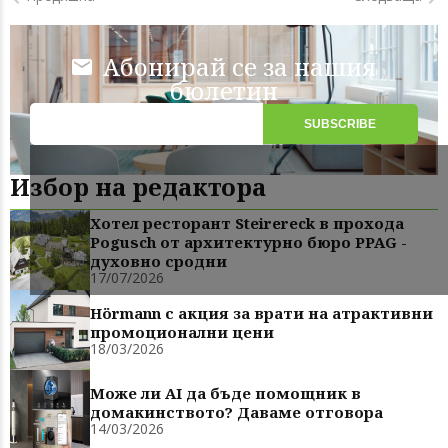
Абонирай се за нашия
бюлетин
Избор на редактора
Хотел ресторант Steirereck в прохода
Pogusch от архитектурно бюро PPAG -
духовно сродни
17/07/2026
Hörmann с акция за врати на атрактивни
промоционални цени
18/03/2026
Може ли AI да бъде помощник в
домакинството? Даваме отговора
14/03/2026