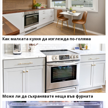
Как малката кухня да изглежда по-голяма
Може ли да съхранявате неща във фурната