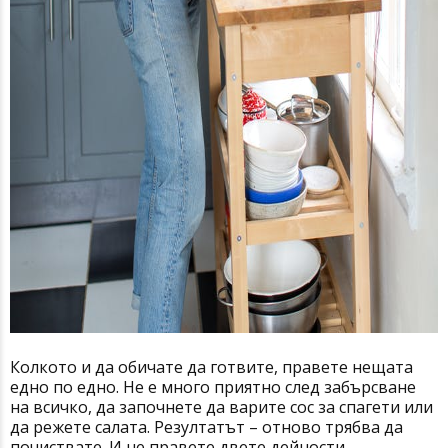
Колкото и да обичате да готвите, правете нещата
едно по едно. Не е много приятно след забърсване
на всичко, да започнете да варите сос за спагети или
да режете салата. Резултатът – отново трябва да
почиствате. И не правете двете дейности