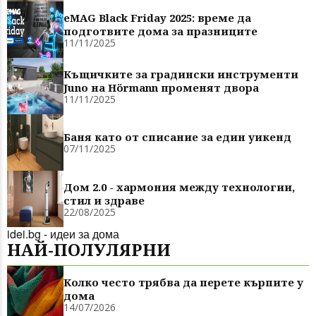
eMAG Black Friday 2025: време да
подготвите дома за празниците
11/11/2025
Къщичките за градински инструменти
Juno на Hörmann променят двора
11/11/2025
Баня като от списание за един уикенд
07/11/2025
Дом 2.0 - хармония между технологии,
стил и здраве
22/08/2025
idei.bg - идеи за дома
НАЙ-ПОЛУЛЯРНИ
Колко често трябва да перете кърпите у
дома
14/07/2026