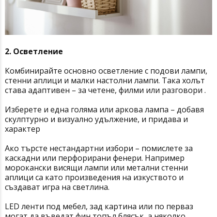
2. Осветление
Комбинирайте основно осветление с подови лампи,
стенни аплици и малки настолни лампи. Така холът
става адаптивен – за четене, филми или разговори .
Изберете и една голяма или аркова лампа – добавя
скулптурно и визуално удължение, и придава и
характер
Ако търсте нестандартни избори – помислете за
каскадни или перфорирани фенери. Например
морокански висящи лампи или метални стенни
аплици са като произведения на изкуството и
създават игра на светлина.
LED ленти под мебел, зад картина или по перваз
могат да въведат фин топъл блясък, а няколко