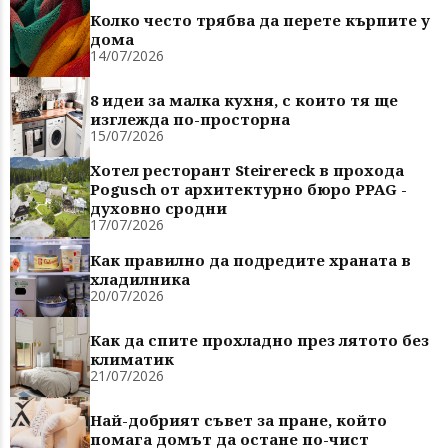
Колко често трябва да перете кърпите у
дома
14/07/2026
8 идеи за малка кухня, с които тя ще
изглежда по-просторна
15/07/2026
Хотел ресторант Steirereck в прохода
Pogusch от архитектурно бюро PPAG -
духовно сродни
17/07/2026
Как правилно да подредите храната в
хладилника
20/07/2026
Как да спите прохладно през лятото без
климатик
21/07/2026
Най-добрият съвет за пране, който
помага домът да остане по-чист