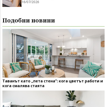
16/07/2026
Подобни новини
Таванът като „пета стена“: кога цветът работи и
кога смалява стаята