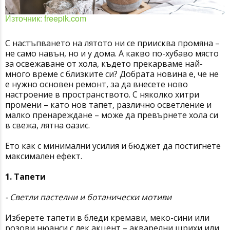
Източник: freepik.com
С настъпването на лятото ни се приисква промяна –
не само навън, но и у дома. А какво по-хубаво място
за освежаване от хола, където прекарваме най-
много време с близките си? Добрата новина е, че не
е нужно основен ремонт, за да внесете ново
настроение в пространството. С няколко хитри
промени – като нов тапет, различно осветление и
малко пренареждане – може да превърнете хола си
в свежа, лятна оазис.
Ето как с минимални усилия и бюджет да постигнете
максимален ефект.
1. Тапети
- Светли пастелни и ботанически мотиви
Изберете тапети в бледи кремави, меко-сини или
розови нюанси с лек акцент – акварелни щрихи или