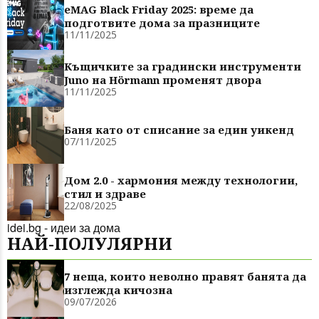
eMAG Black Friday 2025: време да
подготвите дома за празниците
11/11/2025
Къщичките за градински инструменти
Juno на Hörmann променят двора
11/11/2025
Баня като от списание за един уикенд
07/11/2025
Дом 2.0 - хармония между технологии,
стил и здраве
22/08/2025
idei.bg - идеи за дома
НАЙ-ПОЛУЛЯРНИ
7 неща, които неволно правят банята да
изглежда кичозна
09/07/2026