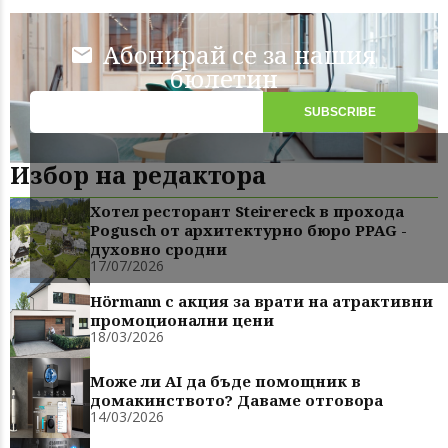
Абонирай се за нашия
бюлетин
Избор на редактора
Хотел ресторант Steirereck в прохода
Pogusch от архитектурно бюро PPAG -
духовно сродни
17/07/2026
Hörmann с акция за врати на атрактивни
промоционални цени
18/03/2026
Може ли AI да бъде помощник в
домакинството? Даваме отговора
14/03/2026