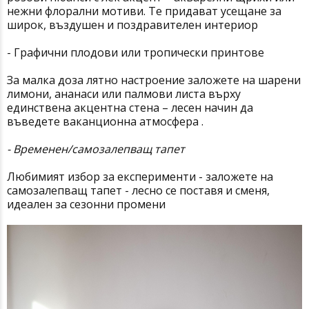
нежни флорални мотиви. Те придават усещане за
широк, въздушен и поздравителен интериор
- Графични плодови или тропически принтове
За малка доза лятно настроение заложете на шарени
лимони, ананаси или палмови листа върху
единствена акцентна стена – лесен начин да
въведете ваканционна атмосфера .
- Временен/самозалепващ тапет
Любимият избор за експерименти - заложете на
самозалепващ тапет - лесно се поставя и сменя,
идеален за сезонни промени