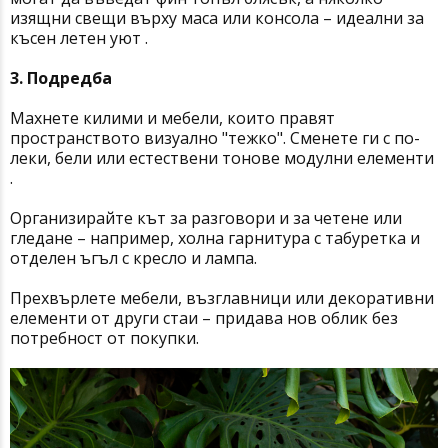
изящни свещи върху маса или консола – идеални за
късен летен уют .
3. Подредба
Махнете килими и мебели, които правят
пространството визуално "тежко". Сменете ги с по-
леки, бели или естествени тонове модулни елементи
.
Организирайте кът за разговори и за четене или
гледане – например, холна гарнитура с табуретка и
отделен ъгъл с кресло и лампа.
Прехвърлете мебели, възглавници или декоративни
елементи от други стаи – придава нов облик без
потребност от покупки.