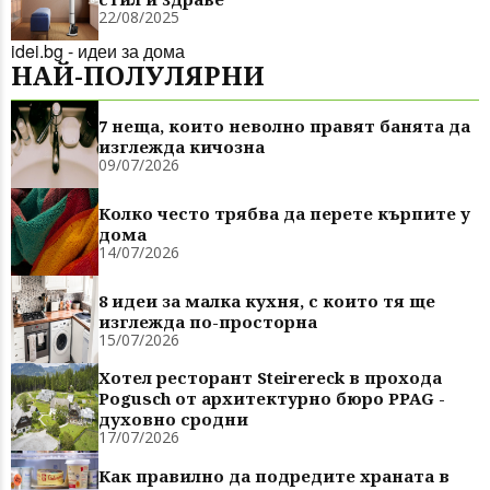
22/08/2025
idei.bg - идеи за дома
НАЙ-ПОЛУЛЯРНИ
7 неща, които неволно правят банята да
изглежда кичозна
09/07/2026
Колко често трябва да перете кърпите у
дома
14/07/2026
8 идеи за малка кухня, с които тя ще
изглежда по-просторна
15/07/2026
Хотел ресторант Steirereck в прохода
Pogusch от архитектурно бюро PPAG -
духовно сродни
17/07/2026
Как правилно да подредите храната в