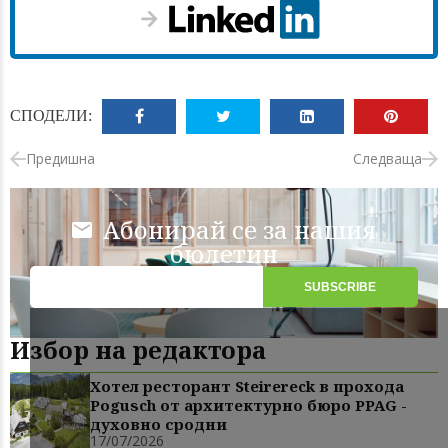
СПОДЕЛИ:
Предишна
Следваща
Абонирай се за нашия
бюлетин
Избор на редактора
Хотел ресторант Steirereck в прохода
Pogusch от архитектурно бюро PPAG -
духовно сродни
17/07/2026