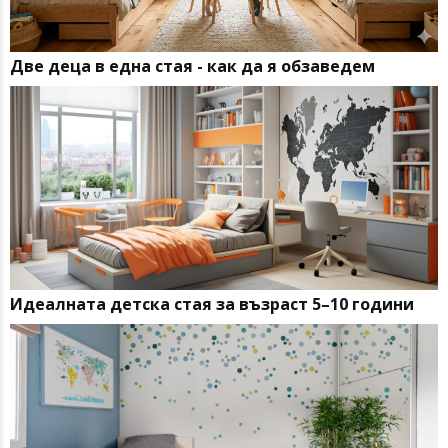
Две деца в една стая - как да я обзавeдем
Идеалната детска стая за възраст 5–10 години