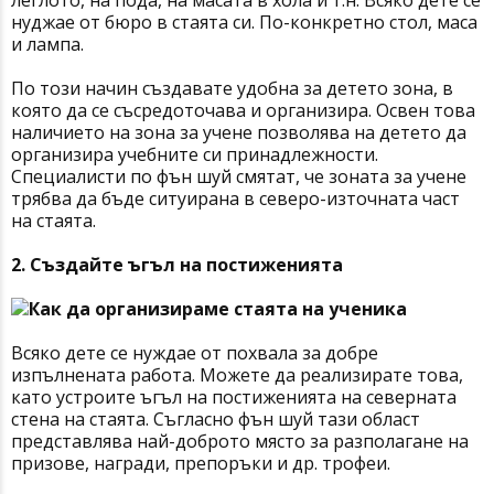
леглото, на пода, на масата в хола и т.н. Всяко дете се
нуджае от бюро в стаята си. По-конкретно стол, маса
и лампа.
По този начин създавате удобна за детето зона, в
която да се съсредоточава и организира. Освен това
наличието на зона за учене позволява на детето да
организира учебните си принадлежности.
Специалисти по фън шуй смятат, че зоната за учене
трябва да бъде ситуирана в северо-източната част
на стаята.
2. Създайте ъгъл на постиженията
Всяко дете се нуждае от похвала за добре
изпълнената работа. Можете да реализирате това,
като устроите ъгъл на постиженията на северната
стена на стаята. Съгласно фън шуй тази област
представлява най-доброто място за разполагане на
призове, награди, препоръки и др. трофеи.