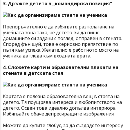
3. Дръжте детето в „командирска позиция”
Препоръчително е да избягвате разполагане на
учебната зона така, че детето ви да пише
домашните си задачи с поглед, отправен в стената.
Според фън шуй, това е сериозно препятствие по
пътя към успеха. Желателно е работното място на
ученика да гледа към входната врата.
4. Сложете карти и образователни плакати на
стената в детската стая
Картата е полезна образователна вещ в стаята на
детето. Тя поущрява интереса и любопитството на
детето. Освен това идеално допълва интериора.
Избягвайте обаче депресиращите изображения.
Можете да купите глобус, за да създадете интерес у