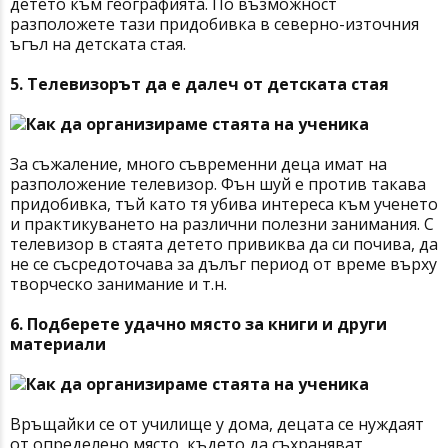
детето към географията. По възможност
разположете тази придобивка в северно-източния
ъгъл на детската стая.
5. Телевизорът да е далеч от детската стая
За съжаление, много съвременни деца имат на
разположение телевизор. Фън шуй е против такава
придобивка, тъй като тя убива интереса към ученето
и практикуването на различни полезни занимания. С
телевизор в стаята детето привиква да си почива, да
не се съсредоточава за дълъг период от време върху
творческо занимание и т.н.
6. Подберете удачно място за книги и други
материали
Връщайки се от училище у дома, децата се нуждаят
от определено място, където да съхраняват