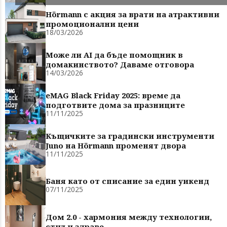
Hörmann с акция за врати на атрактивни
промоционални цени
18/03/2026
Може ли AI да бъде помощник в
домакинството? Даваме отговора
14/03/2026
eMAG Black Friday 2025: време да
подготвите дома за празниците
11/11/2025
Къщичките за градински инструменти
Juno на Hörmann променят двора
11/11/2025
Баня като от списание за един уикенд
07/11/2025
Дом 2.0 - хармония между технологии,
стил и здраве