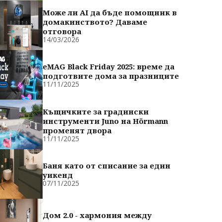
Може ли AI да бъде помощник в
домакинството? Даваме
отговора
14/03/2026
eMAG Black Friday 2025: време да
подготвите дома за празниците
11/11/2025
Къщичките за градински
инструменти Juno на Hörmann
променят двора
11/11/2025
Баня като от списание за един
уикенд
07/11/2025
Дом 2.0 - хармония между