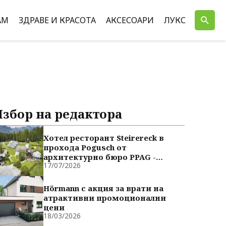
АМ
ЗДРАВЕ И КРАСОТА
АКСЕСОАРИ
ЛУКС
Избор на редактора
Хотел ресторант Steirereck в
прохода Pogusch от
архитектурно бюро PPAG -
17/07/2026
духовно сродни
Hörmann с акция за врати на
атрактивни промоционални
цени
18/03/2026