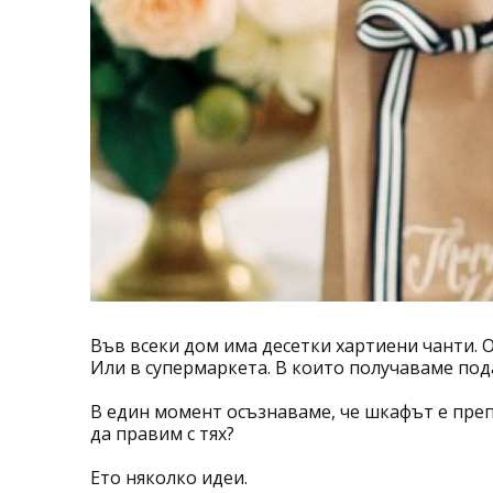
Във всеки дом има десетки хартиени чанти. О
Или в супермаркета. В които получаваме под
В един момент осъзнаваме, че шкафът е преп
да правим с тях?
Ето няколко идеи.