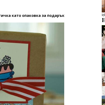
i
тичка като опаковка за подарък