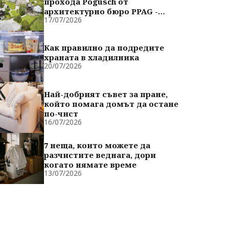
прохода Pogusch от
архитектурно бюро PPAG -
17/07/2026
духовно сродни
Как правилно да подредите
храната в хладилника
20/07/2026
Най-добрият съвет за пране,
който помага домът да остане
по-чист
16/07/2026
7 неща, които можете да
разчистите веднага, дори
когато нямате време
13/07/2026