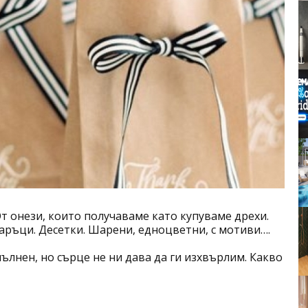
т онези, които получаваме като купуваме дрехи.
аръци. Десетки. Шарени, едноцветни, с мотиви….
ълнен, но сърце не ни дава да ги изхвърлим. Какво