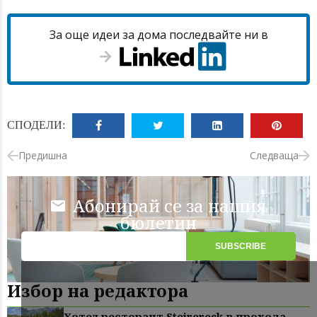
За още идеи за дома последвайте ни в
СПОДЕЛИ:
Предишна
Следваща
Абонирай се за нашия
бюлетин
Избор на редактора
Хотел ресторант Steirereck в прохода