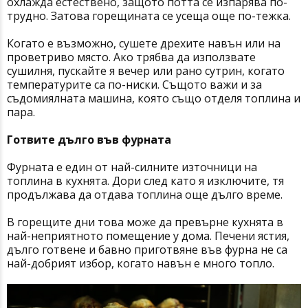
охлажда естествено, защото потта се изпарява по-
трудно. Затова горещината се усеща още по-тежка.
Когато е възможно, сушете дрехите навън или на
проветриво място. Ако трябва да използвате
сушилня, пускайте я вечер или рано сутрин, когато
температурите са по-ниски. Същото важи и за
съдомиялната машина, която също отделя топлина и
пара.
Готвите дълго във фурната
Фурната е един от най-силните източници на
топлина в кухнята. Дори след като я изключите, тя
продължава да отдава топлина още дълго време.
В горещите дни това може да превърне кухнята в
най-неприятното помещение у дома. Печени ястия,
дълго готвене и бавно приготвяне във фурна не са
най-добрият избор, когато навън е много топло.