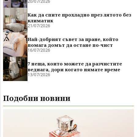
20/07/2026
Как да спите прохладно през лятото без
климатик
21/07/2026
Най-добрият съвет за пране, който
помага домът да остане по-чист
16/07/2026
7 неща, които можете да разчистите
веднага, дори когато нямате време
13/07/2026
Подобни новини