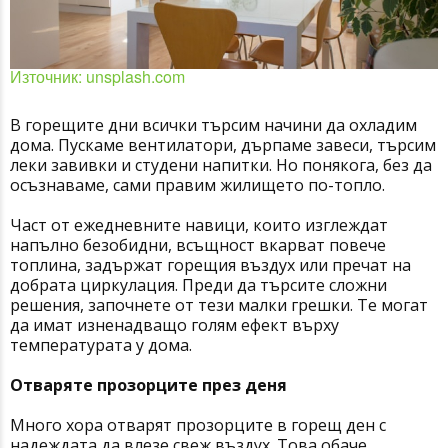
Източник: unsplash.com
В горещите дни всички търсим начини да охладим
дома. Пускаме вентилатори, дърпаме завеси, търсим
леки завивки и студени напитки. Но понякога, без да
осъзнаваме, сами правим жилището по-топло.
Част от ежедневните навици, които изглеждат
напълно безобидни, всъщност вкарват повече
топлина, задържат горещия въздух или пречат на
добрата циркулация. Преди да търсите сложни
решения, започнете от тези малки грешки. Те могат
да имат изненадващо голям ефект върху
температурата у дома.
Отваряте прозорците през деня
Много хора отварят прозорците в горещ ден с
надеждата да влезе свеж въздух. Това обаче