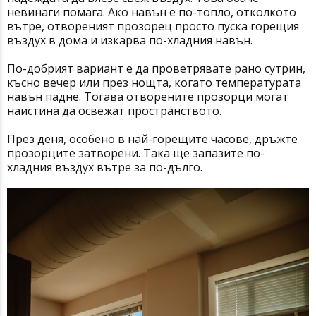
невинаги помага. Ако навън е по-топло, отколкото
вътре, отвореният прозорец просто пуска горещия
въздух в дома и изкарва по-хладния навън.
По-добрият вариант е да проветрявате рано сутрин,
късно вечер или през нощта, когато температурата
навън падне. Тогава отворените прозорци могат
наистина да освежат пространството.
През деня, особено в най-горещите часове, дръжте
прозорците затворени. Така ще запазите по-
хладния въздух вътре за по-дълго.