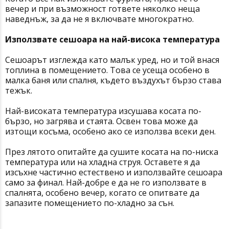
вечер и при възможност гответе няколко неща
наведнъж, за да не я включвате многократно.
Използвате сешоара на най-висока температура
Сешоарът изглежда като малък уред, но и той внася
топлина в помещението. Това се усеща особено в
малка баня или спалня, където въздухът бързо става
тежък.
Най-високата температура изсушава косата по-
бързо, но загрява и стаята. Освен това може да
изтощи косъма, особено ако се използва всеки ден.
През лятото опитайте да сушите косата на по-ниска
температура или на хладна струя. Оставете я да
изсъхне частично естествено и използвайте сешоара
само за финал. Най-добре е да не го използвате в
спалнята, особено вечер, когато се опитвате да
запазите помещението по-хладно за сън.