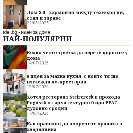
Дом 2.0 - хармония между технологии,
стил и здраве
22/08/2025
idei.bg - идеи за дома
НАЙ-ПОЛУЛЯРНИ
Колко често трябва да перете кърпите у
дома
14/07/2026
8 идеи за малка кухня, с които тя ще
изглежда по-просторна
15/07/2026
Хотел ресторант Steirereck в прохода
Pogusch от архитектурно бюро PPAG -
духовно сродни
17/07/2026
Как правилно да подредите храната в
хладилника