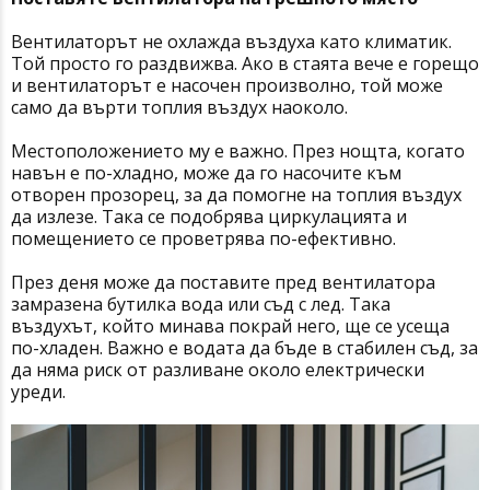
Вентилаторът не охлажда въздуха като климатик.
Той просто го раздвижва. Ако в стаята вече е горещо
и вентилаторът е насочен произволно, той може
само да върти топлия въздух наоколо.
Местоположението му е важно. През нощта, когато
навън е по-хладно, може да го насочите към
отворен прозорец, за да помогне на топлия въздух
да излезе. Така се подобрява циркулацията и
помещението се проветрява по-ефективно.
През деня може да поставите пред вентилатора
замразена бутилка вода или съд с лед. Така
въздухът, който минава покрай него, ще се усеща
по-хладен. Важно е водата да бъде в стабилен съд, за
да няма риск от разливане около електрически
уреди.