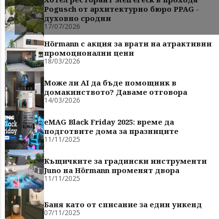
Pogusch от архитектурно бюро PPAG -
духовно сродни
17/07/2026
Hörmann с акция за врати на атрактивни
промоционални цени
18/03/2026
Може ли AI да бъде помощник в
домакинството? Даваме отговора
14/03/2026
eMAG Black Friday 2025: време да
подготвите дома за празниците
11/11/2025
Къщичките за градински инструменти
Juno на Hörmann променят двора
11/11/2025
Баня като от списание за един уикенд
07/11/2025