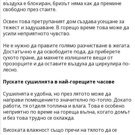
въздуха е блокиран, бризът няма как да премине
свободно през стаите.
Освен това претрупаният дом създава усещане за
тежест и задушаване. В горещо време това може да
усили неприятното чувство.
Не е нужно да правите голямо разчистване в жегата.
Достатъчно е да освободите пода, да приберете
сухото пране, да махнете излишните вещи от
прозорците и да оставите въздуха да циркулира по-
лесно.
Пускате сушилнята в най-горещите часове
Сушилнята е удобна, но през лятото може да
направи помещението значително по-топло. Докато
работи, тя отделя топлина и влага. Това е особено
неприятно по време на гореща вълна, когато домът
и без това трудно се охлажда.
Високата влажност също пречи на тялото да се