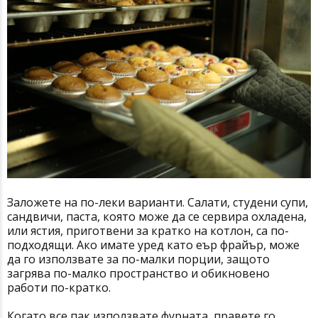
Заложете на по-леки варианти. Салати, студени супи,
сандвичи, паста, която може да се сервира охладена,
или ястия, приготвени за кратко на котлон, са по-
подходящи. Ако имате уред като еър фрайър, може
да го използвате за по-малки порции, защото
загрява по-малко пространство и обикновено
работи по-кратко.
Когато все пак използвате фурната, правете го