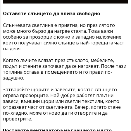
Оставяте слънцето да влиза свободно
Слънчевата светлина е приятна, но през лятото
може много бързо да нагрее стаята. Това важи
особено за прозорци с южно и западно изложение,
които получават силно слънце в най-горещата част
на деня.
Когато лъчите влязат през стъклото, мебелите,
подът и стените започват да се нагряват. После тази
топлина остава в помещението и го прави по-
задушно.
Затваряйте щорите и завесите, когато слънцето
огрява прозорците. Най-добре работят плътни
завеси, външни щори или светли текстили, които
отразяват част от светлината. Вечер, когато стане
по-хладно, може отново да ги отворите и да
проветрите.
Поставяте вентилатора на грешното място