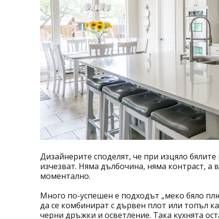
Дизайнерите споделят, че при изцяло бялите
изчезват. Няма дълбочина, няма контраст, а 
моментално.
Много по-успешен е подходът „меко бяло пл
да се комбинират с дървен плот или топъл ка
черни дръжки и осветление. Така кухнята ост