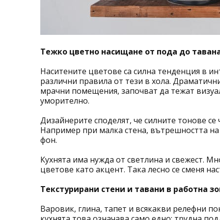
Тежко цветно насищане от пода до таван
Наситените цветове са силна тенденция в инт
различни правила от тези в хола. Драматични
мрачни помещения, започват да тежат визуа
уморително.
Дизайнерите споделят, че силните тонове се 
Например при малка стена, вътрешността на 
фон.
Кухнята има нужда от светлина и свежест. Мн
цветове като акцент. Така лесно се сменя на
Текстурирани стени и тавани в работна зо
Варовик, глина, тапет и всякакви релефни по
кухнята това означава само едно: трудна по