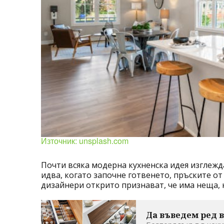
Източник: unsplash.com
Почти всяка модерна кухненска идея изглежд
идва, когато започне готвенето, пръските от
дизайнери открито признават, че има неща, 
Да въведем ред в