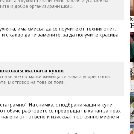
еджета в кухнята значително забавя и усложнява
тите и добре организирани шкаф...
i
хнята, има смисъл да се поучите от техния опит.
и с какво да ги замените, за да получите красива,
зположим малката кухня
т във все по-малки жилища се налага упорито във
та. В отговор на това се появ...
таграмно“. На снимка, с подбрани чаши и купи,
вот обаче рафтовете се превръщат в капан за прах
 налепи от готвене и изискват постоянно миене и