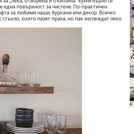
за „лека, отворена и спокойна“ кухня бързо се
ще една повърхност за чистене. По-практичен
афта за любими чаши, буркани или декор. Всичко
 стъкло, които пазят праха, но пак изглеждат леко.