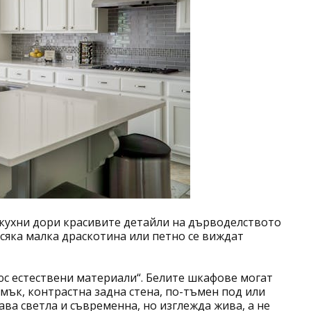
 кухни дори красивите детайли на дърводелството
всяка малка драскотина или петно се виждат
юс естествени материали“. Белите шкафове могат
мък, контрастна задна стена, по-тъмен под или
ава светла и съвременна, но изглежда жива, а не