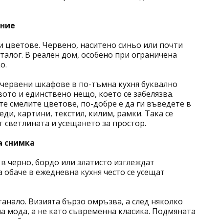
ение
и цветове. Червено, наситено синьо или почти
талог. В реален дом, особено при ограничена
ко.
 червени шкафове в по-тъмна кухня буквално
то и единствено нещо, което се забелязва.
те смелите цветове, по-добре е да ги въведете в
ди, картини, текстил, килим, рамки. Така се
т светлината и усещането за простор.
а снимка
в черно, бордо или златисто изглеждат
 обаче в ежедневна кухня често се усещат
нало. Визията бързо омръзва, а след няколко
а мода, а не като съвременна класика. Подмяната