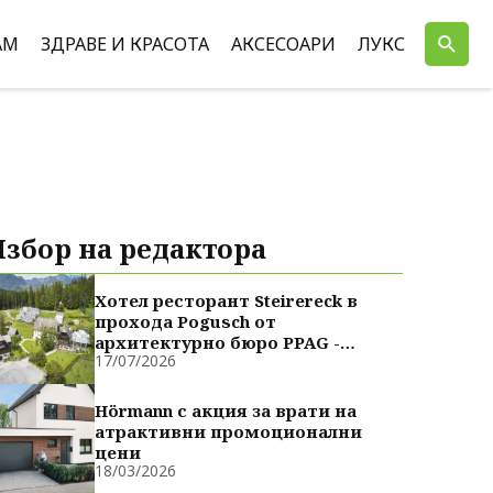
АМ
ЗДРАВЕ И КРАСОТА
АКСЕСОАРИ
ЛУКС
Избор на редактора
Хотел ресторант Steirereck в
прохода Pogusch от
архитектурно бюро PPAG -
17/07/2026
духовно сродни
Hörmann с акция за врати на
атрактивни промоционални
цени
18/03/2026