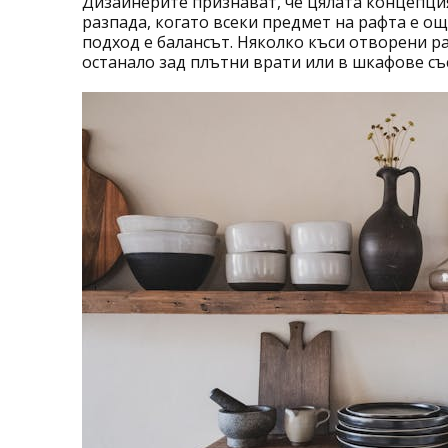
Дизайнерите признават, че цялата концепция 
разпада, когато всеки предмет на рафта е о
подход е балансът. Няколко къси отворени р
останало зад плътни врати или в шкафове със