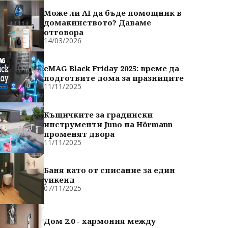
Може ли AI да бъде помощник в
домакинството? Даваме
отговора
14/03/2026
eMAG Black Friday 2025: време да
подготвите дома за празниците
11/11/2025
Къщичките за градински
инструменти Juno на Hörmann
променят двора
11/11/2025
Баня като от списание за един
уикенд
07/11/2025
Дом 2.0 - хармония между