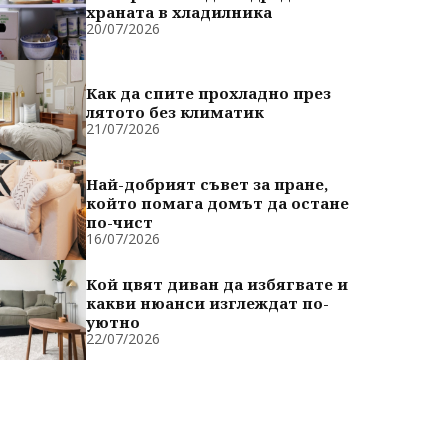
храната в хладилника
20/07/2026
Как да спите прохладно през
лятото без климатик
21/07/2026
Най-добрият съвет за пране,
който помага домът да остане
по-чист
16/07/2026
Кой цвят диван да избягвате и
какви нюанси изглеждат по-
уютно
22/07/2026