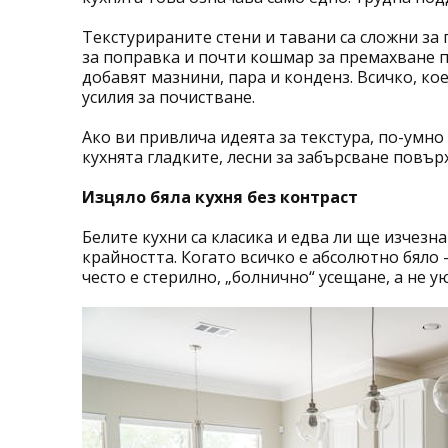
Текстурираните стени и тавани са сложни за 
за поправка и почти кошмар за премахване п
добавят мазнини, пара и конденз. Всичко, ко
усилия за почистване.
Ако ви привлича идеята за текстура, по-умно 
кухнята гладките, лесни за забърсване повър
Изцяло бяла кухня без контраст
Белите кухни са класика и едва ли ще изчезна
крайността. Когато всичко е абсолютно бяло 
често е стерилно, „болнично“ усещане, а не ую