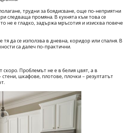
полагане, трудни за боядисване, още по-неприятни
ри следваща промяна. В кухнята към това се
ето не е гладко, задържа мръсотия и изисква повече
е тя да се използва в дневна, коридор или спалня. В
хности са далеч по-практични.
т скоро. Проблемът не е в белия цвят, а в
– стени, шкафове, плотове, плочки – резултатът
т.