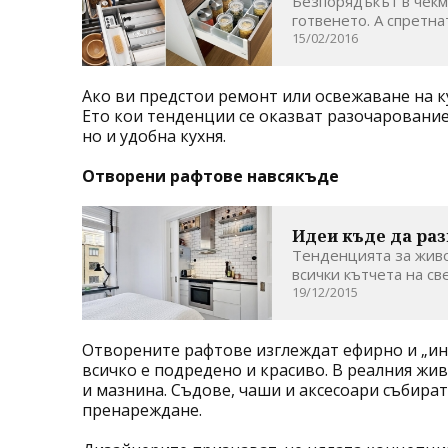
Безпорядъкът в чекм
готвенето. А спретна
15/02/2016
Ако ви предстои ремонт или освежаване на ку
Ето кои тенденции се оказват разочарование 
но и удобна кухня.
Отворени рафтове навсякъде
Идеи къде да ра
Тенденцията за живо
всички кътчета на све
19/12/2015
Отворените рафтове изглеждат ефирно и „инс
всичко е подредено и красиво. В реалния жи
и мазнина. Съдове, чаши и аксесоари събират
пренареждане.