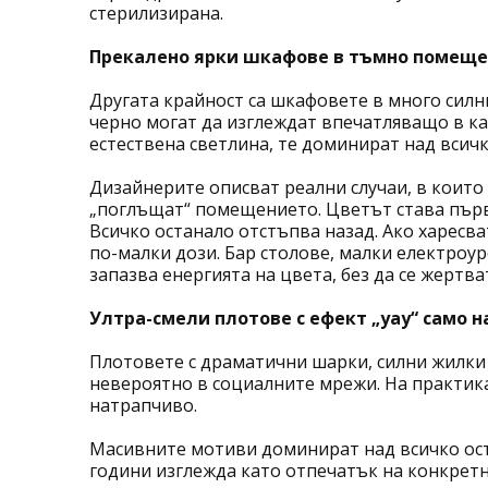
стерилизирана.
Прекалено ярки шкафове в тъмно помещ
Другата крайност са шкафовете в много силн
черно могат да изглеждат впечатляващо в ка
естествена светлина, те доминират над всич
Дизайнерите описват реални случаи, в които
„поглъщат“ помещението. Цветът става първо
Всичко останало отстъпва назад. Ако харесва
по-малки дози. Бар столове, малки електроуре
запазва енергията на цвета, без да се жертва
Ултра-смели плотове с ефект „уау“ само н
Плотовете с драматични шарки, силни жилки 
невероятно в социалните мрежи. На практика
натрапчиво.
Масивните мотиви доминират над всичко оста
години изглежда като отпечатък на конкретн