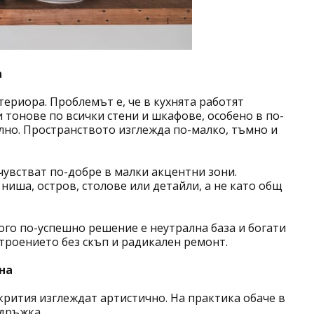
а
ериора. Проблемът е, че в кухнята работят
 тонове по всички стени и шкафове, особено в по-
лно. Пространството изглежда по-малко, тъмно и
чувстват по-добре в малки акцентни зони.
ниша, остров, столове или детайли, а не като общ
ого по-успешно решение е неутрална база и богати
строението без скъп и радикален ремонт.
на
крития изглеждат артистично. На практика обаче в
ддръжка.