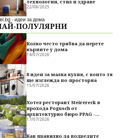
технологии, стил и здраве
22/08/2025
dei.bg - идеи за дома
НАЙ-ПОЛУЛЯРНИ
Колко често трябва да перете
кърпите у дома
14/07/2026
8 идеи за малка кухня, с които тя
ще изглежда по-просторна
15/07/2026
Хотел ресторант Steirereck в
прохода Pogusch от
архитектурно бюро PPAG -
17/07/2026
духовно сродни
Как правилно да подредите