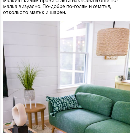
малкият килим прави стаята накъсана и още по-
малка визуално. По-добре по-голям и семпъл,
отколкото малък и шарен.