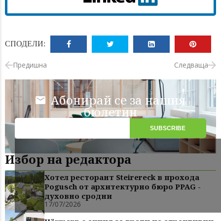
СПОДЕЛИ:
Предишна
Следваща
Абонирай се за нашия
бюлетин
Избор на редактора
Хотел ресторант Steirereck в прохода
Pogusch от архитектурно бюро PPAG -
духовно сродни
17/07/2026