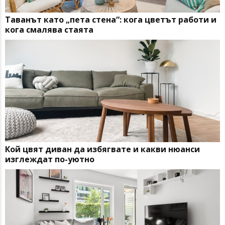
Таванът като „пета стена“: кога цветът работи и
кога смалява стаята
Кой цвят диван да избягвате и какви нюанси
изглеждат по-уютно