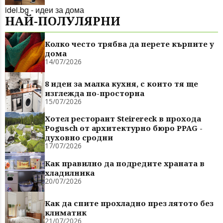
idei.bg - идеи за дома
НАЙ-ПОЛУЛЯРНИ
Колко често трябва да перете кърпите у
дома
14/07/2026
8 идеи за малка кухня, с които тя ще
изглежда по-просторна
15/07/2026
Хотел ресторант Steirereck в прохода
Pogusch от архитектурно бюро PPAG -
духовно сродни
17/07/2026
Как правилно да подредите храната в
хладилника
20/07/2026
Как да спите прохладно през лятото без
климатик
21/07/2026