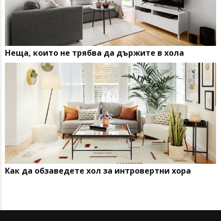
Неща, които не трябва да държите в хола
Как да обзаведете хол за интровертни хора