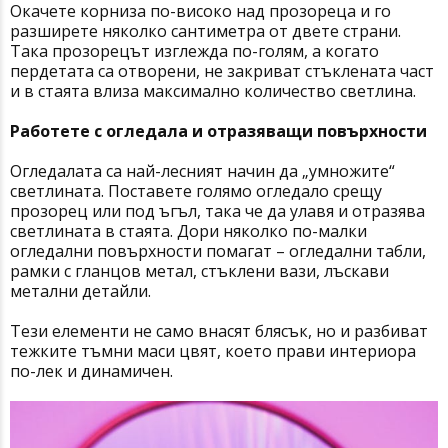
Окачете корниза по-високо над прозореца и го
разширете няколко сантиметра от двете страни.
Така прозорецът изглежда по-голям, а когато
пердетата са отворени, не закриват стъклената част
и в стаята влиза максимално количество светлина.
Работете с огледала и отразяващи повърхности
Огледалата са най-лесният начин да „умножите“
светлината. Поставете голямо огледало срещу
прозорец или под ъгъл, така че да улавя и отразява
светлината в стаята. Дори няколко по-малки
огледални повърхности помагат – огледални табли,
рамки с гланцов метал, стъклени вази, лъскави
метални детайли.
Тези елементи не само внасят блясък, но и разбиват
тежките тъмни маси цвят, което прави интериора
по-лек и динамичен.