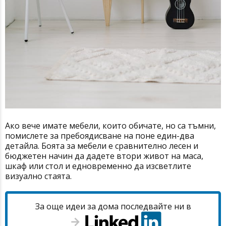
Ако вече имате мебели, които обичате, но са тъмни,
помислете за пребоядисване на поне един-два
детайла. Боята за мебели е сравнително лесен и
бюджетен начин да дадете втори живот на маса,
шкаф или стол и едновременно да изсветлите
визуално стаята.
За още идеи за дома последвайте ни в