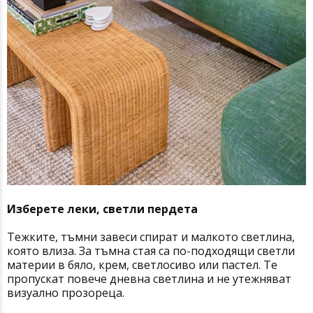
Изберете леки, светли пердета
Тежките, тъмни завеси спират и малкото светлина,
която влиза. За тъмна стая са по-подходящи светли
материи в бяло, крем, светлосиво или пастел. Те
пропускат повече дневна светлина и не утежняват
визуално прозореца.