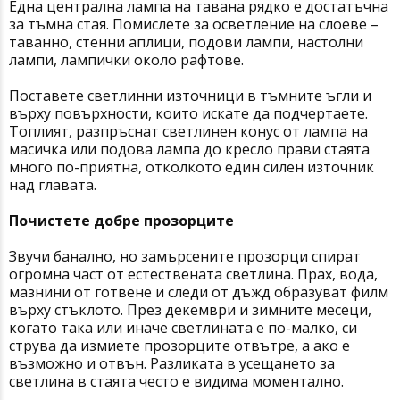
Една централна лампа на тавана рядко е достатъчна
за тъмна стая. Помислете за осветление на слоеве –
таванно, стенни аплици, подови лампи, настолни
лампи, лампички около рафтове.
Поставете светлинни източници в тъмните ъгли и
върху повърхности, които искате да подчертаете.
Топлият, разпръснат светлинен конус от лампа на
масичка или подова лампа до кресло прави стаята
много по-приятна, отколкото един силен източник
над главата.
Почистете добре прозорците
Звучи банално, но замърсените прозорци спират
огромна част от естествената светлина. Прах, вода,
мазнини от готвене и следи от дъжд образуват филм
върху стъклото. През декември и зимните месеци,
когато така или иначе светлината е по-малко, си
струва да измиете прозорците отвътре, а ако е
възможно и отвън. Разликата в усещането за
светлина в стаята често е видима моментално.