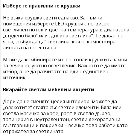
Изберете правилните крушки
Не всяка крушка свети еднакво. За тъмни
помещения изберете LED крушки с по-висок
светлинен поток и цветна температура в диапазона
„студено бяло“ или „дневна светлина“. Те дават по-
ясна, „събуждаща“ светлина, която компенсира
липсата на естествена.
Може да комбинирате и с по-топли крушки в лампи
за вечерно, уютно осветление. Важното е да имате
избор, а не да разчитате на един-единствен
източник.
Вкарайте светли мебели и акценти
Дори да не сменяте целия интериор, можете да
„олекотите“ стаята със светли елементи. Бяла или
светла масичка за кафе, рафт в светло дърво,
тапицерия в неутрален тон, светли декоративни
възглавници и покривки – всичко това работи като
отражател за светлината.