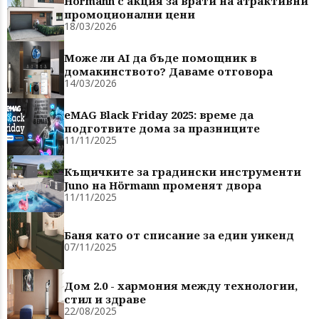
Hörmann с акция за врати на атрактивни
промоционални цени
18/03/2026
Може ли AI да бъде помощник в
домакинството? Даваме отговора
14/03/2026
eMAG Black Friday 2025: време да
подготвите дома за празниците
11/11/2025
Къщичките за градински инструменти
Juno на Hörmann променят двора
11/11/2025
Баня като от списание за един уикенд
07/11/2025
Дом 2.0 - хармония между технологии,
стил и здраве
22/08/2025