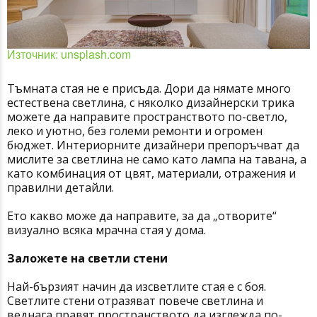
Източник: unsplash.com
Тъмната стая не е присъда. Дори да нямате много
естествена светлина, с няколко дизайнерски трика
можете да направите пространството по-светло,
леко и уютно, без големи ремонти и огромен
бюджет. Интериорните дизайнери препоръчват да
мислите за светлина не само като лампа на тавана, а
като комбинация от цвят, материали, отражения и
правилни детайли.
Ето какво може да направите, за да „отворите“
визуално всяка мрачна стая у дома.
Заложете на светли стени
Най-бързият начин да изсветлите стая е с боя.
Светлите стени отразяват повече светлина и
веднага правят пространството да изглежда по-