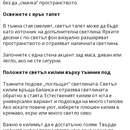
без да „смачка“ пространството.
Освежете с ярък тапет
В тъмна стая смелият, светъл тапет може да бъде
като източник на допълнителна светлина. Ярките
десени с по-светъл фон визуално разширяват
пространството и отразяват наличната светлина.
Започнете с една стена акцент зад маса, диван или
легло, ако не сте сигурни.
Положете светъл килим върху тъмния под
Тъмните подове „поглъщат“ светлината. Светъл
килим връща баланса и отразява светлината
обратно в стаята. Естественият килим от юта е
универсален вариант и подхожда на много стилове.
Ако искате повече уют, изберете плюшен килим в
кремаво, екрю или много светло сиво.
Важно е килимът да е достатъчно голям. Твърде