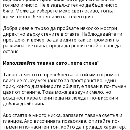
голямо и чисто. Не е задължително да бъде чисто
бяло. Може да изберете меко светлосиво, топъл
крем, нежно бежово или пастелен цвят.
Добра идея е първо да пробвате няколко мостри
директно върху стените в стаята. Наблюдавайте ги
през деня и вечер, за да видите как се променят в
различна светлина, преди да решите кой нюанс да
остане.
Използвайте тавана като „пета стена“
Таванът често се пренебрегва, а той има огромно
влияние върху усещането за пространство. Един
трик, който дизайнерите обичат, е таван в по-тъмен
цвят от стените. Това може да звучи смело, но
всъщност кара стените да изглеждат по-високи и
добавя дълбочина.
Ако стаята е много ниска, запазете тавана светъл и
гланцов. Ако височината позволява, опитайте по-
тъмен и по-наситен тон, който да придаде характер,