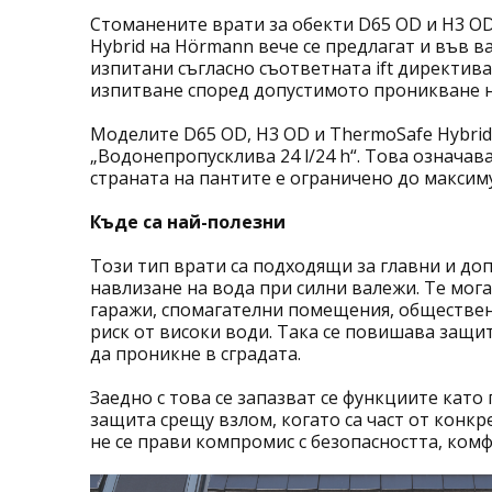
Стоманените врати за обекти D65 OD и H3 O
Hybrid на Hörmann вече се предлагат и във в
изпитани съгласно съответната ift директива
изпитване според допустимото проникване н
Моделите D65 OD, H3 OD и ThermoSafe Hybrid
„Водонепропусклива 24 l/24 h“. Това означав
страната на пантите е ограничено до максимум
Къде са най-полезни
Този тип врати са подходящи за главни и до
навлизане на вода при силни валежи. Те мог
гаражи, спомагателни помещения, обществен
риск от високи води. Така се повишава защи
да проникне в сградата.
Заедно с това се запазват се функциите кат
защита срещу взлом, когато са част от конкр
не се прави компромис с безопасността, ком