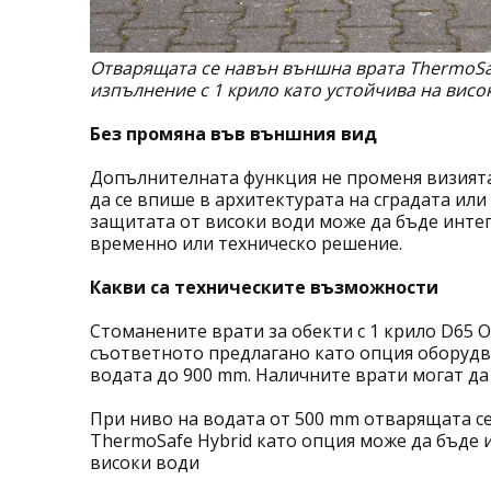
Отварящата се навън външна врата ThermoSaf
изпълнение с 1 крило като устойчива на висо
Без промяна във външния вид
Допълнителната функция не променя визията 
да се впише в архитектурата на сградата или
защитата от високи води може да бъде интег
временно или техническо решение.
Какви са техническите възможности
Стоманените врати за обекти с 1 крило D65 
съответното предлагано като опция оборудва
водата до 900 mm. Наличните врати могат да
При ниво на водата от 500 mm отварящата с
ThermoSafe Hybrid като опция може да бъде 
високи води