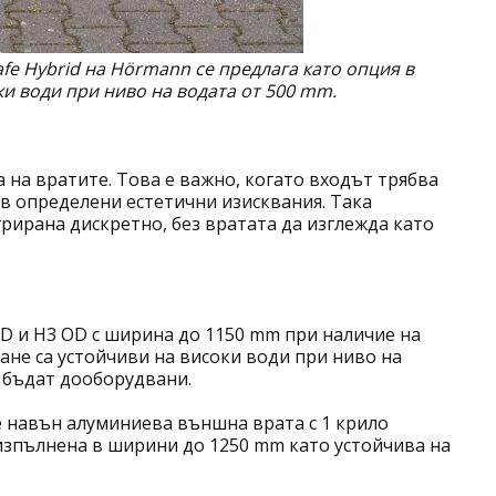
e Hybrid на Hörmann се предлага като опция в
ки води при ниво на водата от 500 mm.
на вратите. Това е важно, когато входът трябва
 в определени естетични изисквания. Така
рирана дискретно, без вратата да изглежда като
OD и H3 OD с ширина до 1150 mm при наличие на
не са устойчиви на високи води при ниво на
 бъдат дооборудвани.
е навън алуминиева външна врата с 1 крило
изпълнена в ширини до 1250 mm като устойчива на