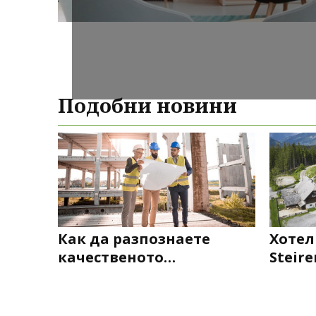
Подобни новини
Как да разпознаете
Хотел
качественото
Steir
строителство?
Pogus
бюро 
срод