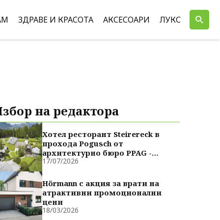
АМ
ЗДРАВЕ И КРАСОТА
АКСЕСОАРИ
ЛУКС
Избор на редактора
Хотел ресторант Steirereck в
прохода Pogusch от
архитектурно бюро PPAG -
17/07/2026
духовно сродни
Hörmann с акция за врати на
атрактивни промоционални
цени
18/03/2026