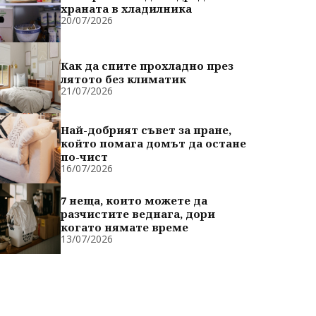
храната в хладилника
20/07/2026
Как да спите прохладно през
лятото без климатик
21/07/2026
Най-добрият съвет за пране,
който помага домът да остане
по-чист
16/07/2026
7 неща, които можете да
разчистите веднага, дори
когато нямате време
13/07/2026