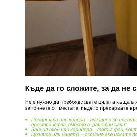
Къде да го сложите, за да не 
Не е нужно да пребоядисвате цялата къща в ж
започнете от местата, където прекарвате вре
Пералнята или килера – внезапно се превр
пространства, вместо в „работни ъгли“.
Задния вход или коридора – топъл фон, койт
Кухнята или банята – особено ако искате по