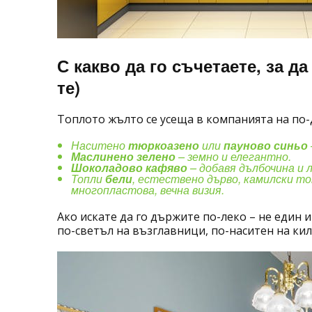
С какво да го съчетаете, за да
те)
Топлото жълто се усеща в компанията на по-
Наситено
тюркоазено
или
пауново синьо
Маслинено зелено
– земно и елегантно.
Шоколадово кафяво
– добавя дълбочина и л
Топли
бели
, естествено дърво, камилски то
многопластова, вечна визия.
Ако искате да го държите по-леко – не един 
по-светъл на възглавници, по-наситен на кил