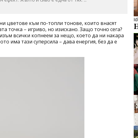
i
ни цветове към по-топли тонове, които внасят
та точка – игриво, но изискано. Защо точно сега?
лизъм всички копнеем за нещо, което да ни накара
то има тази суперсила – дава енергия, без да е