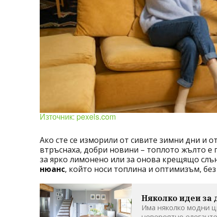
Източник: pexels.com
Ако сте се изморили от сивите зимни дни и о
втръснаха, добри новини – топлото жълто е г
за ярко лимонено или за онова крещящо слън
нюанс
, който носи топлина и оптимизъм, без 
Няколко идеи за 
Има няколко модни ц
невероятно елегантен 