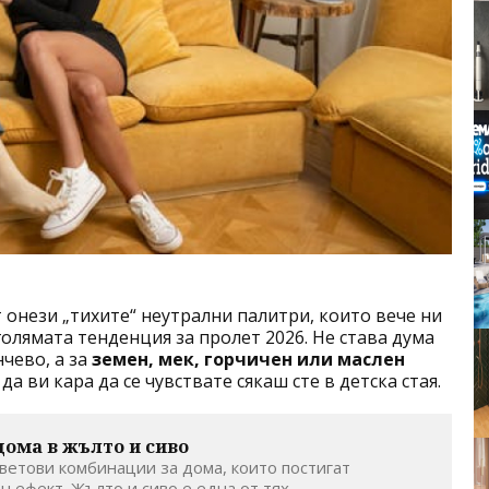
т онези „тихите“ неутрални палитри, които вече ни
олямата тенденция за пролет 2026. Не става дума
чево, а за
земен, мек, горчичен или маслен
да ви кара да се чувствате сякаш сте в детска стая.
дома в жълто и сиво
ветови комбинации за дома, които постигат
ефект. Жълто и сиво е една от тях. ...