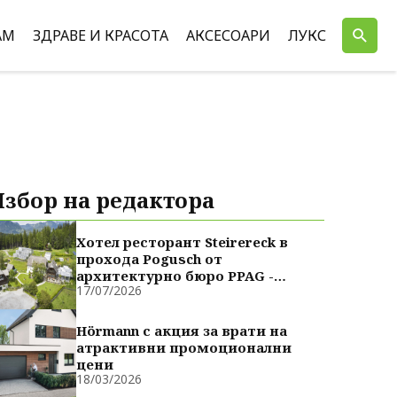
АМ
ЗДРАВЕ И КРАСОТА
АКСЕСОАРИ
ЛУКС
Избор на редактора
Хотел ресторант Steirereck в
прохода Pogusch от
архитектурно бюро PPAG -
17/07/2026
духовно сродни
Hörmann с акция за врати на
атрактивни промоционални
цени
18/03/2026