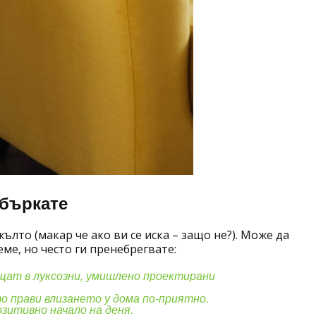
сбъркате
ълто (макар че ако ви се иска – защо не?). Може да
ме, но често ги пренебрегвате:
ъщат в луксозни, умишлено проектирани
о прави влизането у дома по-приятно.
зитивно начало на деня.