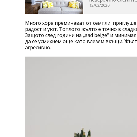
12/03/2020
Много хора преминават от семпли, приглуше
радост и уют. Топлото жълто е точно в сладка
Защото след години на „sad beige“ и минима
да се усмихнем още като влезем вкъщи. Жълто
агресивно.