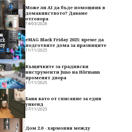
Може ли AI да бъде помощник в
домакинството? Даваме
отговора
14/03/2026
eMAG Black Friday 2025: време да
подготвите дома за празниците
11/11/2025
Къщичките за градински
инструменти Juno на Hörmann
променят двора
11/11/2025
Баня като от списание за един
уикенд
07/11/2025
Дом 2.0 - хармония между