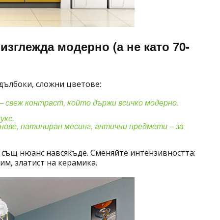
 изглежда модерно (а не като 70-
дълбоки, сложни цветове:
– свеж контраст, който държи всичко модерно.
укс.
нове, патиниран месинг, антични предмети – за
и същ нюанс навсякъде. Сменяйте интензивността:
им, златист на керамика.