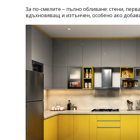
За по-смелите – пълно обливане: стени, перв
вдъхновяващ и изтънчен, особено ако добави