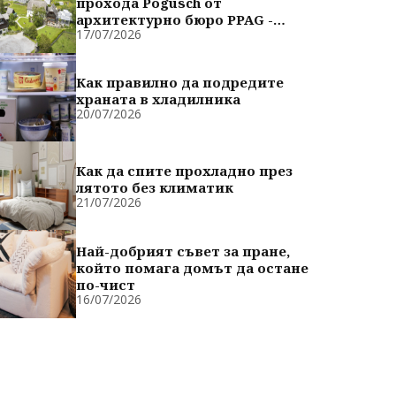
прохода Pogusch от
архитектурно бюро PPAG -
17/07/2026
духовно сродни
Как правилно да подредите
храната в хладилника
20/07/2026
Как да спите прохладно през
лятото без климатик
21/07/2026
Най-добрият съвет за пране,
който помага домът да остане
по-чист
16/07/2026