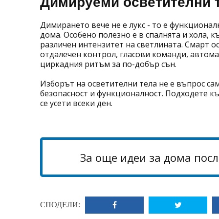
Димируеми осветителни т
Димирането вече не е лукс - то е функциона
дома. Особено полезно е в спалнята и хола, 
различен интензитет на светлината. Смарт о
отдалечен контрол, гласови команди, автом
циркадния ритъм за по-добър сън.
Изборът на осветителни тела не е въпрос сам
безопасност и функционалност. Подходете к
се усети всеки ден.
За още идеи за дома посл
СПОДЕЛИ: