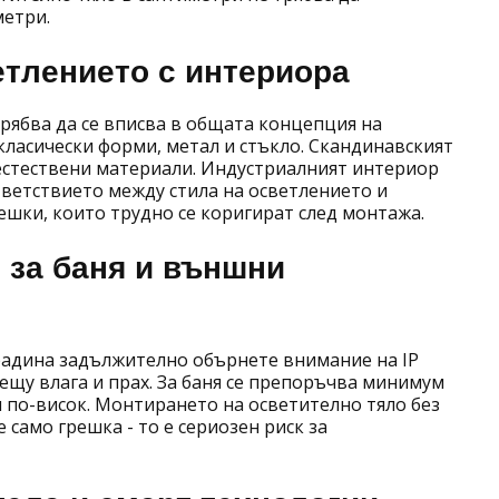
метри.
етлението с интериора
трябва да се вписва в общата концепция на
ласически форми, метал и стъкло. Скандинавският
 естествени материали. Индустриалният интериор
ветствието между стила на осветлението и
ешки, които трудно се коригират след монтажа.
 за баня и външни
градина задължително обърнете внимание на IP
ещу влага и прах. За баня се препоръчва минимум
5 и по-висок. Монтирането на осветително тяло без
само грешка - то е сериозен риск за