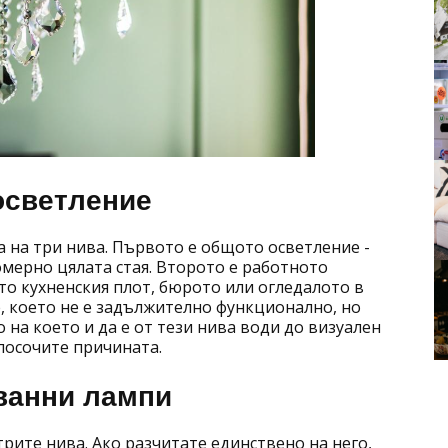
осветление
 на три нива. Първото е общото осветление -
мерно цялата стая. Второто е работното
то кухненския плот, бюрото или огледалото в
, което не е задължително функционално, но
 на което и да е от тези нива води до визуален
посочите причината.
аванни лампи
рите нива. Ако разчитате единствено на него,