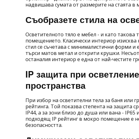
надвишава сумата от размерите на стаята в 
Съобразете стила на осв
Осветителното тяло е мебел - и като такова 
помещението. Класически интериор изисква к
стил се съчетава с минималистични форми и
търси матов метал и открити крушки. Несъот
останалия интериор е една от най-честите гр
IP защита при осветление
пространства
При избор на осветителни тела за баня или 
рейтинга. Той показва степента на защита ср
IP44, а за зони близо до душа или вана - IP6
подходящ IP рейтинг в мокро помещение е не 
безопасността.