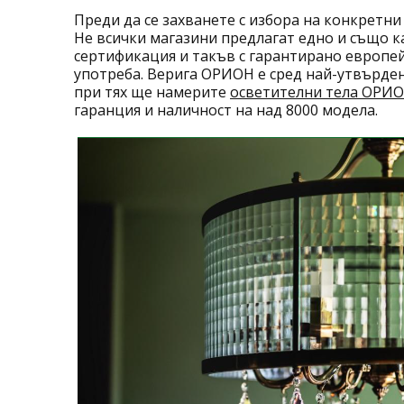
Преди да се захванете с избора на конкретн
Не всички магазини предлагат едно и също к
сертификация и такъв с гарантирано европей
употреба. Верига ОРИОН е сред най-утвърден
при тях ще намерите
осветителни тела ОРИ
гаранция и наличност на над 8000 модела.