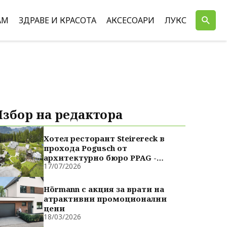
АМ
ЗДРАВЕ И КРАСОТА
АКСЕСОАРИ
ЛУКС
Избор на редактора
Хотел ресторант Steirereck в
прохода Pogusch от
архитектурно бюро PPAG -
17/07/2026
духовно сродни
Hörmann с акция за врати на
атрактивни промоционални
цени
18/03/2026