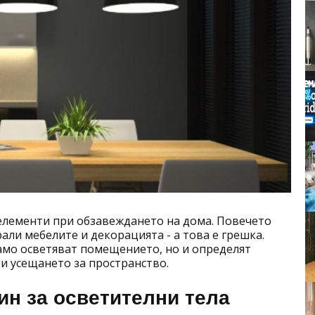
елементи при обзавеждането на дома. Повечето
брали мебелите и декорацията - а това е грешка.
амо осветяват помещението, но и определят
и усещането за пространство.
ин за осветителни тела