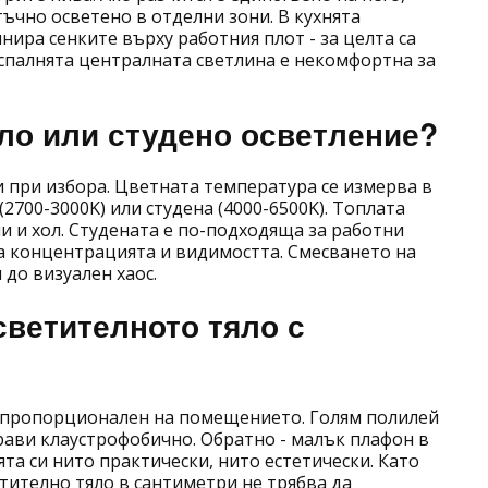
чно осветено в отделни зони. В кухнята
ира сенките върху работния плот - за целта са
спалнята централната светлина е некомфортна за
пло или студено осветление?
 при избора. Цветната температура се измерва в
2700-3000K) или студена (4000-6500K). Топлата
и и хол. Студената е по-подходяща за работни
а концентрацията и видимостта. Смесването на
до визуален хаос.
светителното тяло с
е пропорционален на помещението. Голям полилей
прави клаустрофобично. Обратно - малък плафон в
ята си нито практически, нито естетически. Като
тително тяло в сантиметри не трябва да