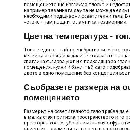
помещението ще изглежда плоско и недостатъ
например таванната лампа не може да елимин
необходими подшкафни осветителни тела. В 
четене - там нощните лампи са незаменими.
Цветна температура - то
Това е един от най-пренебрегваните фактори
келвини и определя дали светлината е топла (
светлина създава уют и е подходяща за спалн
помещения, кухни и бани, тъй като подобряв
двете в едно помещение без концепция води 
Съобразете размера на о
помещението
Размерът на осветителното тяло трябва да 
в малка стая притиска пространството и го 
просторен хол се губи и не изпълнява функци
ориентир - диаметърът на централното осве