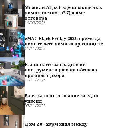
Може ли AI да бъде помощник в
домакинството? Даваме
отговора
14/03/2026
eMAG Black Friday 2025: време да
подготвите дома за празниците
11/11/2025
Къщичките за градински
инструменти Juno на Hörmann
променят двора
11/11/2025
Баня като от списание за един
уикенд
07/11/2025
Дом 2.0 - хармония между