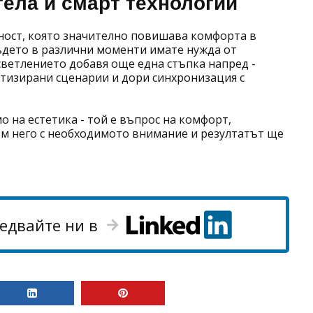
ела и смарт технологии
лност, която значително повишава комфорта в
където в различни моменти имате нужда от
светлението добавя още една стъпка напред -
атизирани сценарии и дори синхронизация с
о на естетика - той е въпрос на комфорт,
ъм него с необходимото внимание и резултатът ще
едвайте ни в