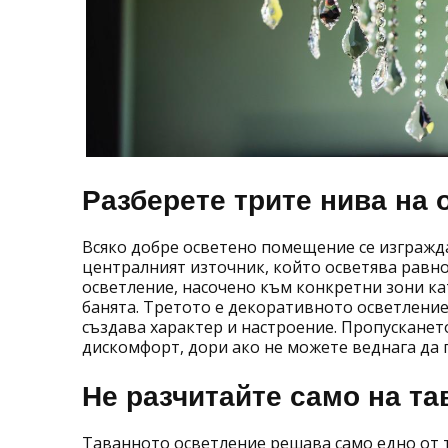
Разберете трите нива на 
Всяко добре осветено помещение се изгражда
централният източник, който осветява равно
осветление, насочено към конкретни зони ка
банята. Третото е декоративното осветление
създава характер и настроение. Пропускането
дискомфорт, дори ако не можете веднага да 
Не разчитайте само на т
Таванното осветление решава само едно от т