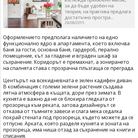
за да бъде удобен на
теория, на практика предлага
достатъчно простра...
28/08/2015
Оформлението предполага наличието на едно
функционално ядро в апартамента, което включва
баня за гости, основна баня, гардероб, перално
помещение, кът за гладене и вграден шкаф за
съхранение. Коридорът е премахнат, а зонирането
на спалнята става с прозрачна плъзгаща се преграда.
Центърът на всекидневната е зелен кадифен диван.
В комбинация с големи зелени растения създава
лятна атмосфера в къщата, дори през зимата. В
кухнята е важно да не се блокира гледката от
прозореца към реката, затова дизайнерът се
отказва от тъмните завеси и слага мека седалка
покрай стената под прозореца, където можете да се
отпусне. Арката, която разделя кухнята и зоната на
прозореца, има ниша отзад за съхранение на книги и
списания.