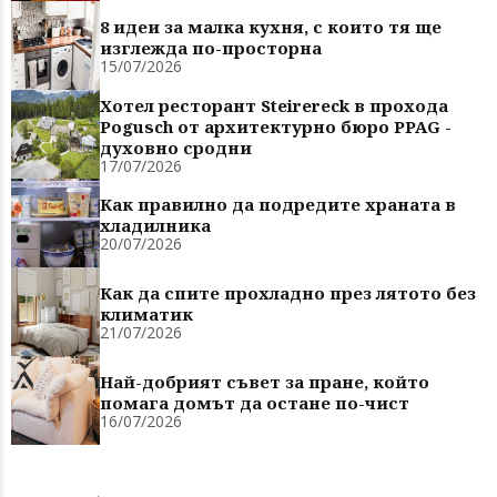
8 идеи за малка кухня, с които тя ще
изглежда по-просторна
15/07/2026
Хотел ресторант Steirereck в прохода
Pogusch от архитектурно бюро PPAG -
духовно сродни
17/07/2026
Как правилно да подредите храната в
хладилника
20/07/2026
Как да спите прохладно през лятото без
климатик
21/07/2026
Най-добрият съвет за пране, който
помага домът да остане по-чист
16/07/2026