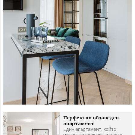
Перфектно обзаведен
апартамент
Един апартамент, който
изглежда прекалено малък,