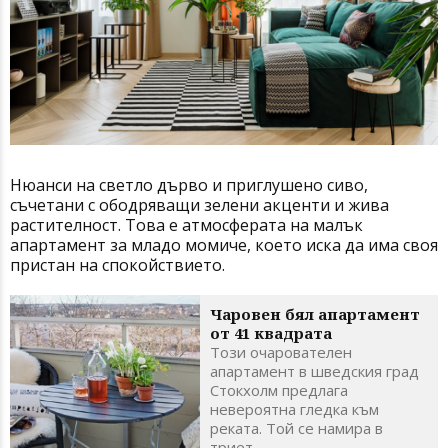
Нюанси на светло дърво и приглушено сиво,
съчетани с ободряващи зелени акценти и жива
растителност. Това е атмосферата на малък
апартамент за младо момиче, което иска да има своя
пристан на спокойствието.
Чаровен бял апартамент
от 41 квадрата
Този очарователен
апартамент в шведския град
Стокхолм предлага
невероятна гледка към
реката. Той се намира в
триет...