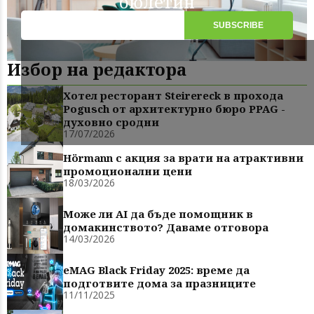
бюлетин
Избор на редактора
Хотел ресторант Steirereck в прохода
Pogusch от архитектурно бюро PPAG -
духовно сродни
17/07/2026
Hörmann с акция за врати на атрактивни
промоционални цени
18/03/2026
Може ли AI да бъде помощник в
домакинството? Даваме отговора
14/03/2026
eMAG Black Friday 2025: време да
подготвите дома за празниците
11/11/2025