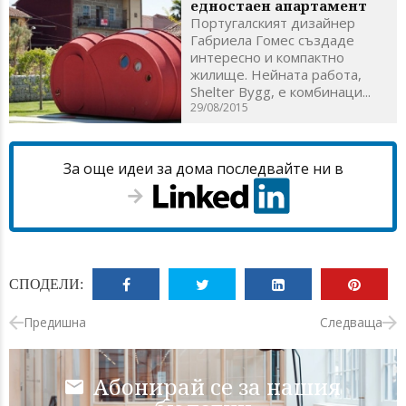
едностаен апартамент
Португалският дизайнер
Габриела Гомес създаде
интересно и компактно
жилище. Нейната работа,
Shelter Bygg, е комбинаци...
29/08/2015
За още идеи за дома последвайте ни в
СПОДЕЛИ:
Предишна
Следваща
Абонирай се за нашия