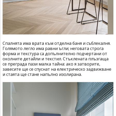
Спалнята има врата към отделна баня и съблекалня.
Голямото легло има равни ъгли; неговата строга
форма и текстура са допълнително подчертани от
околните детайли и текстил. Стъклената плъзгаща
се преграда пази малка тайна: ако я затворите,
завесите ще се спуснат на електрическо задвижване
и стаята ще стане напълно изолирана.