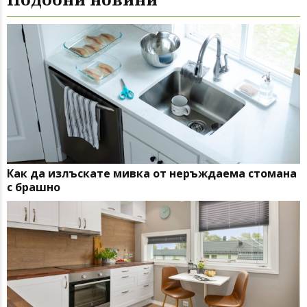
Как да излъскате мивка от неръждаема стомана
с брашно