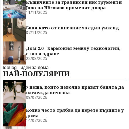
Къщичките за градински инструменти
Juno на Hörmann променят двора
11/11/2025
Баня като от списание за един уикенд
07/11/2025
Дом 2.0 - хармония между технологии,
стил и здраве
22/08/2025
idei.bg - идеи за дома
НАЙ-ПОЛУЛЯРНИ
7 неща, които неволно правят банята да
изглежда кичозна
09/07/2026
Колко често трябва да перете кърпите у
дома
14/07/2026