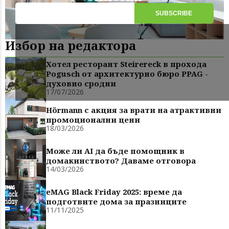
Избор на редактора
Хотел ресторант Steirereck в прохода
Pogusch от архитектурно бюро PPAG -
духовно сродни
17/07/2026
Hörmann с акция за врати на атрактивни
промоционални цени
18/03/2026
Може ли AI да бъде помощник в
домакинството? Даваме отговора
14/03/2026
eMAG Black Friday 2025: време да
подготвите дома за празниците
11/11/2025