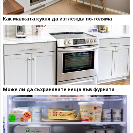
Как малката кухня да изглежда по-голяма
Може ли да съхранявате неща във фурната