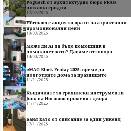
Pogusch от архитектурно бюро PPAG -
духовно сродни
17/07/2026
Hörmann с акция за врати на атрактивни
промоционални цени
18/03/2026
Може ли AI да бъде помощник в
домакинството? Даваме отговора
14/03/2026
eMAG Black Friday 2025: време да
подготвите дома за празниците
11/11/2025
Къщичките за градински инструменти
Juno на Hörmann променят двора
11/11/2025
Баня като от списание за един уикенд
07/11/2025