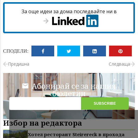
За още идеи за дома последвайте ни в
СПОДЕЛИ:
Предишна
Следваща
Абонирай се за нашия
бюлетин
Избор на редактора
Хотел ресторант Steirereck в прохода