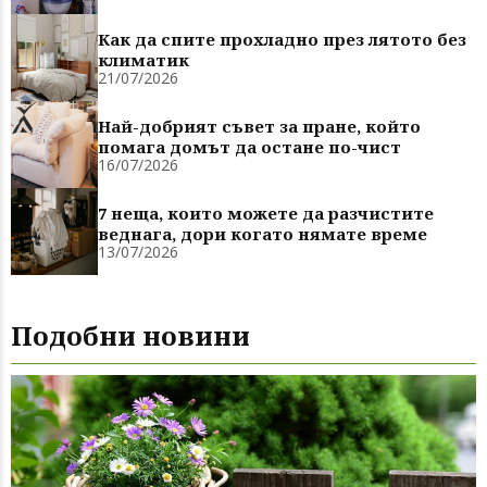
Как да спите прохладно през лятото без
климатик
21/07/2026
Най-добрият съвет за пране, който
помага домът да остане по-чист
16/07/2026
7 неща, които можете да разчистите
веднага, дори когато нямате време
13/07/2026
Подобни новини