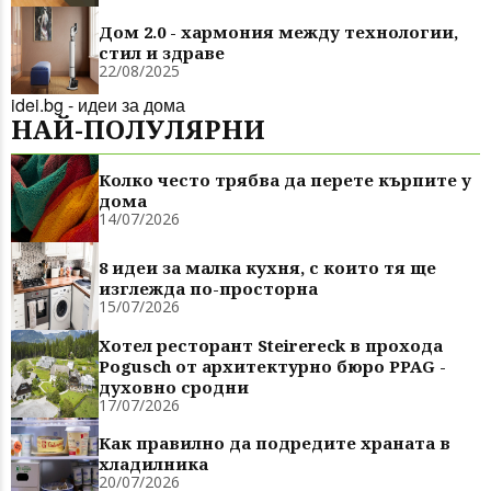
Дом 2.0 - хармония между технологии,
стил и здраве
22/08/2025
idei.bg - идеи за дома
НАЙ-ПОЛУЛЯРНИ
Колко често трябва да перете кърпите у
дома
14/07/2026
8 идеи за малка кухня, с които тя ще
изглежда по-просторна
15/07/2026
Хотел ресторант Steirereck в прохода
Pogusch от архитектурно бюро PPAG -
духовно сродни
17/07/2026
Как правилно да подредите храната в
хладилника
20/07/2026