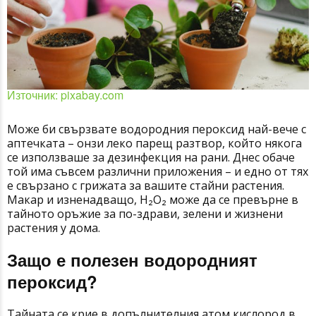
Източник: pixabay.com
Може би свързвате водородния пероксид най-вече с
аптечката – онзи леко парещ разтвор, който някога
се използваше за дезинфекция на рани. Днес обаче
той има съвсем различни приложения – и едно от тях
е свързано с грижата за вашите стайни растения.
Макар и изненадващо, H₂O₂ може да се превърне в
тайното оръжие за по-здрави, зелени и жизнени
растения у дома.
Защо е полезен водородният
пероксид?
Тайната се крие в допълнителния атом кислород в