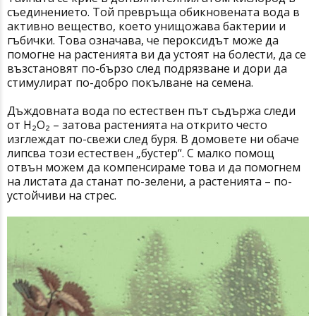
съединението. Той превръща обикновената вода в
активно вещество, което унищожава бактерии и
гъбички. Това означава, че пероксидът може да
помогне на растенията ви да устоят на болести, да се
възстановят по-бързо след подрязване и дори да
стимулират по-добро покълване на семена.
Дъждовната вода по естествен път съдържа следи
от H₂O₂ – затова растенията на открито често
изглеждат по-свежи след буря. В домовете ни обаче
липсва този естествен „бустер“. С малко помощ
отвън можем да компенсираме това и да помогнем
на листата да станат по-зелени, а растенията – по-
устойчиви на стрес.