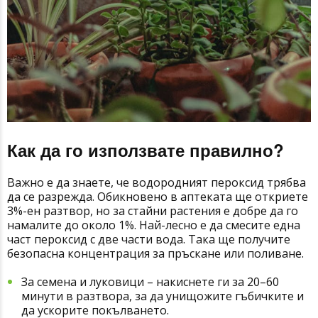
Как да го използвате правилно?
Важно е да знаете, че водородният пероксид трябва
да се разрежда. Обикновено в аптеката ще откриете
3%-ен разтвор, но за стайни растения е добре да го
намалите до около 1%. Най-лесно е да смесите една
част пероксид с две части вода. Така ще получите
безопасна концентрация за пръскане или поливане.
За семена и луковици
– накиснете ги за 20–60
минути в разтвора, за да унищожите гъбичките и
да ускорите покълването.