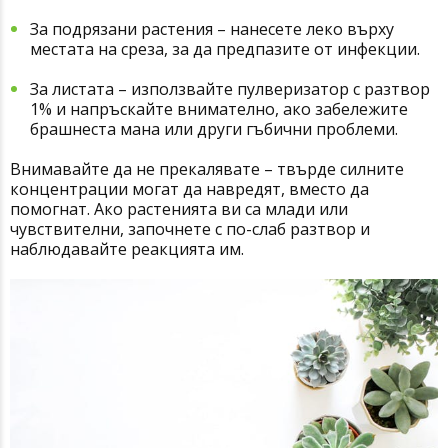
За подрязани растения
– нанесете леко върху
местата на среза, за да предпазите от инфекции.
За листата
– използвайте пулверизатор с разтвор
1% и напръскайте внимателно, ако забележите
брашнеста мана или други гъбични проблеми.
Внимавайте да не прекалявате – твърде силните
концентрации могат да навредят, вместо да
помогнат. Ако растенията ви са млади или
чувствителни, започнете с по-слаб разтвор и
наблюдавайте реакцията им.