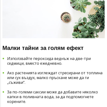
Малки тайни за голям ефект
Използвайте пероксида веднъж на две-три
седмици, вместо ежедневно.
Ако растенията изглеждат стресирани от топлина
или сух въздух, малко пръскане може да ги
„съживи“.
За по-големи саксии може да добавите няколко
капки в поливната вода, за да подпомогнете
корените.