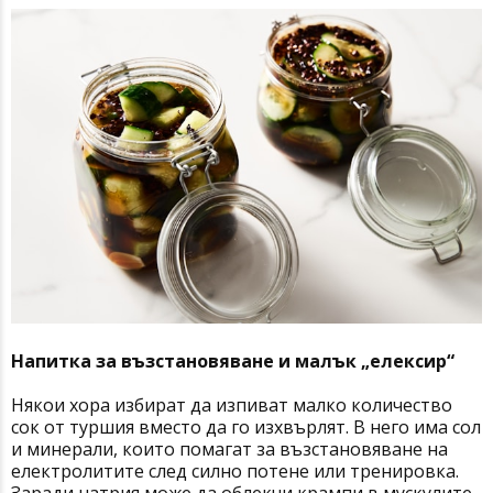
Напитка за възстановяване и малък „елексир“
Някои хора избират да изпиват малко количество
сок от туршия вместо да го изхвърлят. В него има сол
и минерали, които помагат за възстановяване на
електролитите след силно потене или тренировка.
Заради натрия може да облекчи крампи в мускулите