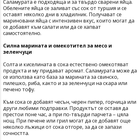
Саламурата е подходяща и за твърдо сварени яйца.
Обелените яйца се заливат със сок от туршия и се
оставят няколко дни в хладилник. Получават се
мариновани яйца с интензивен вкус, които могат да
се добавят към салати или да се хапват
самостоятелно.
Силна марината и омекотител за месо и
зеленчуци
Солта и киселината в сока естествено омекотяват
продукта и му придават аромат. Саламурата може да
се използва като база за марината за свинско,
пилешко, риба, както и за зеленчуци на скара или
печено тофу.
Към сока се добавят чесън, черен пипер, горчица или
други любими подправки. Продуктът се оставя да
престои поне час, а при по-твърди парчета – цяла
нощ. При печене или грил могат да се добавят още
няколко лъжици от сока отгоре, за да се запази
сочността.