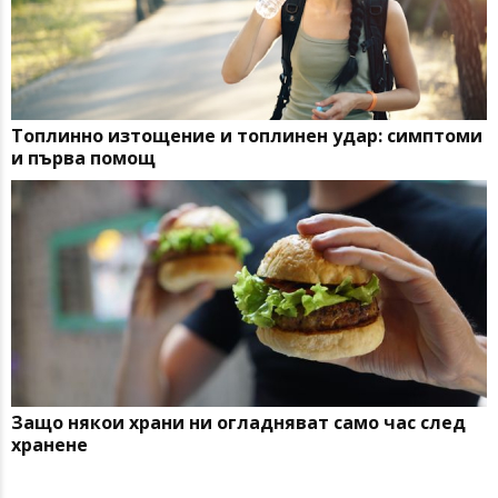
Топлинно изтощение и топлинен удар: симптоми
и първа помощ
Защо някои храни ни огладняват само час след
хранене