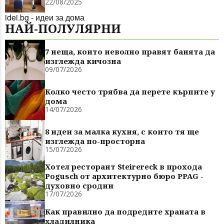
22/08/2025
idei.bg - идеи за дома
НАЙ-ПОЛУЛЯРНИ
7 неща, които неволно правят банята да
изглежда кичозна
09/07/2026
Колко често трябва да перете кърпите у
дома
14/07/2026
8 идеи за малка кухня, с които тя ще
изглежда по-просторна
15/07/2026
Хотел ресторант Steirereck в прохода
Pogusch от архитектурно бюро PPAG -
духовно сродни
17/07/2026
Как правилно да подредите храната в
хладилника