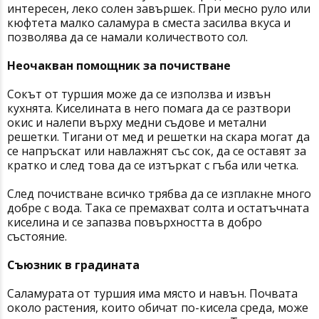
интересен, леко солен завършек. При месно руло или
кюфтета малко саламура в сместа засилва вкуса и
позволява да се намали количеството сол.
Неочакван помощник за почистване
Сокът от туршия може да се използва и извън
кухнята. Киселината в него помага да се разтвори
окис и налепи върху медни съдове и метални
решетки. Тигани от мед и решетки на скара могат да
се напръскат или навлажнят със сок, да се оставят за
кратко и след това да се изтъркат с гъба или четка.
След почистване всичко трябва да се изплакне много
добре с вода. Така се премахват солта и остатъчната
киселина и се запазва повърхността в добро
състояние.
Съюзник в градината
Саламурата от туршия има място и навън. Почвата
около растения, които обичат по-кисела среда, може