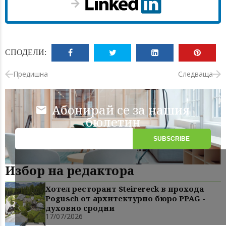
СПОДЕЛИ:
Предишна
Следваща
Абонирай се за нашия
бюлетин
Избор на редактора
Хотел ресторант Steirereck в прохода
Pogusch от архитектурно бюро PPAG -
духовно сродни
17/07/2026