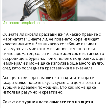
Източник: unsplash.com
Обичате ли кисели краставички? А какво правите с
маринатата? Знаете ли, че повечето хора изяждат
краставичките и без никакво колебание изливат
саламурата в мивката. А всъщност именно този
силно ароматен, солен и леко кисел сок е истинското
съкровище в буркана. Той е пълен с подправки, оцет
и минерали и може да се използва още много дълго,
след като последната краставичка е изчезнала.
Ако целта ви е да намалите отпадъците и да се
вкара малко повече вкус в кухнята и дома, сокът от
туршия е идеален помощник. Ето как може да се
използва разумно и креативно.
Сокът от туршия като заместител на оцета