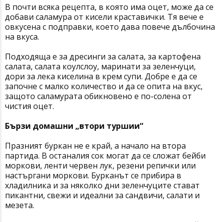
В почти всяка рецепта, в която има оцет, може да се
добави саламура от кисели краставички. Тя вече е
овкусена с подправки, което дава повече дълбочина
на вкуса.
Подходяща е за дресинги за салата, за картофена
салата, салата коулслоу, маринати за зеленчуци,
дори за лека киселина в крем супи. Добре е да се
започне с малко количество и да се опита на вкус,
защото саламурата обикновено е по-солена от
чистия оцет.
Бързи домашни „втори туршии“
Празният буркан не е край, а начало на втора
партида. В останалия сок могат да се сложат бейби
моркови, ленти червен лук, резени репички или
настъргани моркови. Бурканът се прибира в
хладилника и за няколко дни зеленчуците стават
пикантни, свежи и идеални за сандвичи, салати и
мезета.