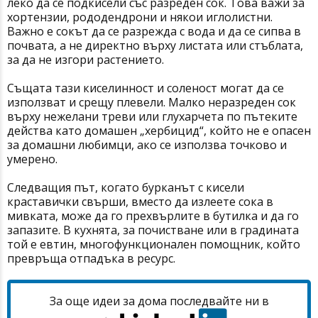
леко да се подкисели със разреден сок. Това важи за
хортензии, рододендрони и някои иглолистни.
Важно е сокът да се разрежда с вода и да се сипва в
почвата, а не директно върху листата или стъблата,
за да не изгори растението.
Същата тази киселинност и соленост могат да се
използват и срещу плевели. Малко неразреден сок
върху нежелани треви или глухарчета по пътеките
действа като домашен „хербицид“, който не е опасен
за домашни любимци, ако се използва точково и
умерено.
Следващия път, когато бурканът с кисели
краставички свърши, вместо да излеете сока в
мивката, може да го прехвърлите в бутилка и да го
запазите. В кухнята, за почистване или в градината
той е евтин, многофункционален помощник, който
превръща отпадъка в ресурс.
За още идеи за дома последвайте ни в