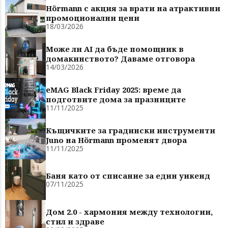
Hörmann с акция за врати на атрактивни
промоционални цени
18/03/2026
Може ли AI да бъде помощник в
домакинството? Даваме отговора
14/03/2026
eMAG Black Friday 2025: време да
подготвите дома за празниците
11/11/2025
Къщичките за градински инструменти
Juno на Hörmann променят двора
11/11/2025
Баня като от списание за един уикенд
07/11/2025
Дом 2.0 - хармония между технологии,
стил и здраве