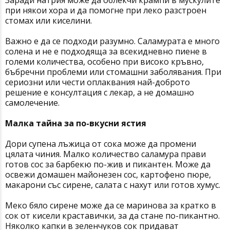
при някои хора и да помогне при леко разстроен
стомах или киселини.
Важно е да се подходи разумно. Саламурата е много
солена и не е подходяща за всекидневно пиене в
големи количества, особено при високо кръвно,
бъбречни проблеми или стомашни заболявания. При
сериозни или чести оплаквания най-доброто
решение е консултация с лекар, а не домашно
самолечение.
Малка тайна за по-вкусни ястия
Дори супена лъжица от сока може да промени
цялата чиния. Малко количество саламура прави
готов сос за барбекю по-жив и пикантен. Може да
освежи домашен майонезен сос, картофено пюре,
макарони със сирене, салата с нахут или готов хумус.
Меко бяло сирене може да се маринова за кратко в
сок от кисели краставички, за да стане по-пикантно.
Няколко капки в зеленчуков сок придават