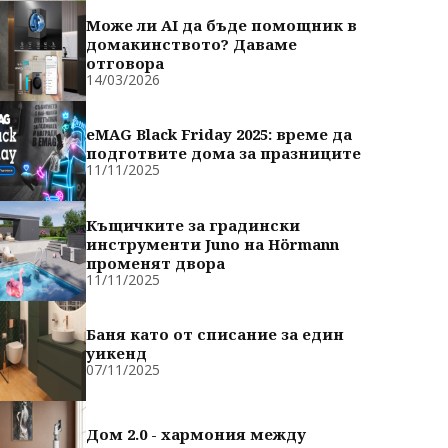
Може ли AI да бъде помощник в
домакинството? Даваме
отговора
14/03/2026
eMAG Black Friday 2025: време да
подготвите дома за празниците
11/11/2025
Къщичките за градински
инструменти Juno на Hörmann
променят двора
11/11/2025
Баня като от списание за един
уикенд
07/11/2025
Дом 2.0 - хармония между