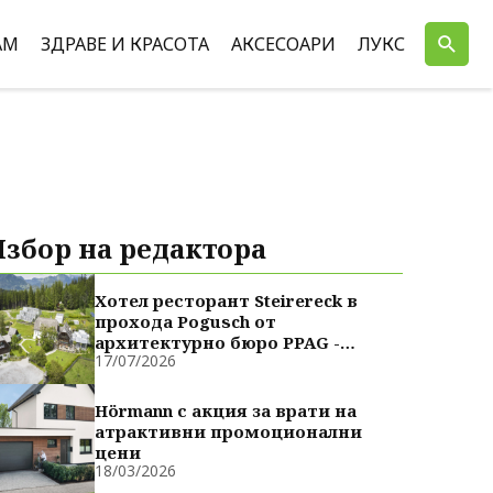
АМ
ЗДРАВЕ И КРАСОТА
АКСЕСОАРИ
ЛУКС
Избор на редактора
Хотел ресторант Steirereck в
прохода Pogusch от
архитектурно бюро PPAG -
17/07/2026
духовно сродни
Hörmann с акция за врати на
атрактивни промоционални
цени
18/03/2026