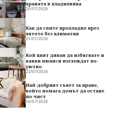
храната в хладилника
20/07/2026
Как да спите прохладно през
лятото без климатик
21/07/2026
Кой цвят диван да избягвате и
какви нюанси изглеждат по-
уютно
22/07/2026
Най-добрият съвет за пране,
който помага домът да остане
по-чист
16/07/2026