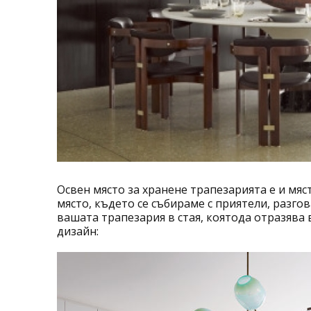
Освен място за хранене трапезарията е и мяс
място, където се събираме с приятели, разго
вашата трапезария в стая, коятода отразява 
дизайн: