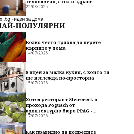
технологии, стил и здраве
22/08/2025
dei.bg - идеи за дома
НАЙ-ПОЛУЛЯРНИ
Колко често трябва да перете
кърпите у дома
14/07/2026
8 идеи за малка кухня, с които тя
ще изглежда по-просторна
15/07/2026
Хотел ресторант Steirereck в
прохода Pogusch от
архитектурно бюро PPAG -
17/07/2026
духовно сродни
Как правилно да подредите