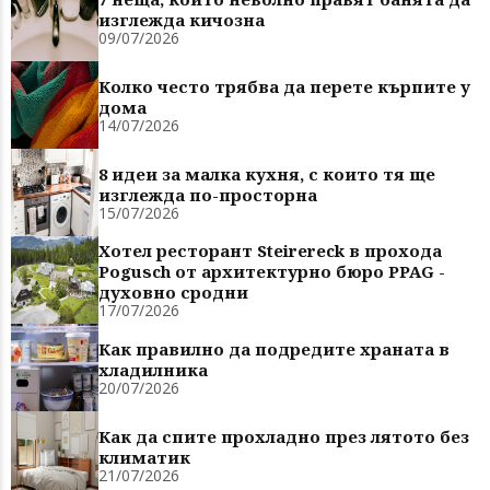
изглежда кичозна
09/07/2026
Колко често трябва да перете кърпите у
дома
14/07/2026
8 идеи за малка кухня, с които тя ще
изглежда по-просторна
15/07/2026
Хотел ресторант Steirereck в прохода
Pogusch от архитектурно бюро PPAG -
духовно сродни
17/07/2026
Как правилно да подредите храната в
хладилника
20/07/2026
Как да спите прохладно през лятото без
климатик
21/07/2026