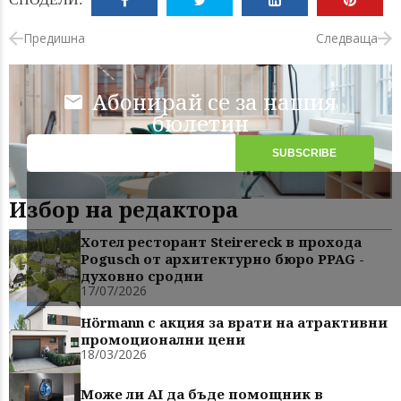
Предишна
Следваща
Абонирай се за нашия
бюлетин
Избор на редактора
Хотел ресторант Steirereck в прохода
Pogusch от архитектурно бюро PPAG -
духовно сродни
17/07/2026
Hörmann с акция за врати на атрактивни
промоционални цени
18/03/2026
Може ли AI да бъде помощник в