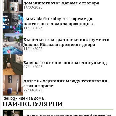
домакинството? Даваме отговора
14/03/2026
eMAG Black Friday 2025: време да
подготвите дома за празниците
11/11/2025
Къщичките за градински инструменти
Juno на Hörmann променят двора
11/11/2025
Баня като от списание за един уикенд
07/11/2025
Дом 2.0 - хармония между технологии,
стил и здраве
22/08/2025
idei.bg - идеи за дома
НАЙ-ПОЛУЛЯРНИ
7 неща, които неволно правят банята да