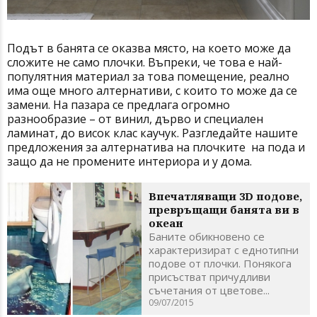
Подът в банята се оказва място, на което може да
сложите не само плочки. Въпреки, че това е най-
популятния материал за това помещение, реално
има още много алтернативи, с които то може да се
замени. На пазара се предлага огромно
разнообразие – от винил, дърво и специален
ламинат, до висок клас каучук. Разгледайте нашите
предложения за алтернатива на плочките на пода и
защо да не промените интериора и у дома.
Впечатляващи 3D подове,
превръщащи банята ви в
океан
Баните обикновено се
характеризират с еднотипни
подове от плочки. Понякога
присъстват причудливи
съчетания от цветове...
09/07/2015