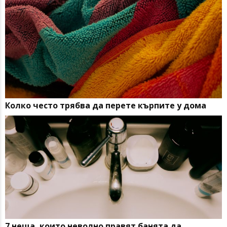
Колко често трябва да перете кърпите у дома
7 неща, които неволно правят банята да