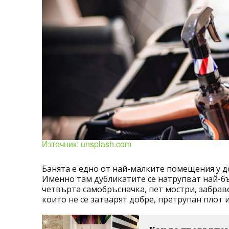
Източник: unsplash.com
Банята е едно от най-малките помещения у д
Именно там дубликатите се натрупват най-бъ
четвърта самобръсначка, пет мостри, забрав
които не се затварят добре, претрупан плот и