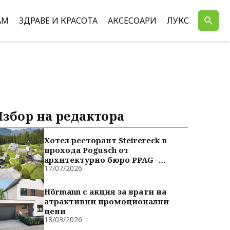
АМ
ЗДРАВЕ И КРАСОТА
АКСЕСОАРИ
ЛУКС
Избор на редактора
Хотел ресторант Steirereck в
прохода Pogusch от
архитектурно бюро PPAG -
17/07/2026
духовно сродни
Hörmann с акция за врати на
атрактивни промоционални
цени
18/03/2026