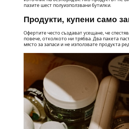
пазите шест полуизползвани бутилки.
Продукти, купени само з
Офертите често създават усещане, че спестя
повече, отколкото ни трябва. Два пакета паста
място за запаси и не използвате продукта ре