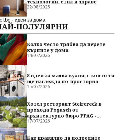
технологии, стил и здраве
22/08/2025
dei.bg - идеи за дома
НАЙ-ПОЛУЛЯРНИ
Колко често трябва да перете
кърпите у дома
14/07/2026
8 идеи за малка кухня, с които тя
ще изглежда по-просторна
15/07/2026
Хотел ресторант Steirereck в
прохода Pogusch от
архитектурно бюро PPAG -
17/07/2026
духовно сродни
Как правилно да подредите