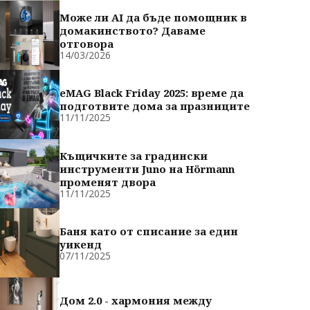
Може ли AI да бъде помощник в
домакинството? Даваме
отговора
14/03/2026
eMAG Black Friday 2025: време да
подготвите дома за празниците
11/11/2025
Къщичките за градински
инструменти Juno на Hörmann
променят двора
11/11/2025
Баня като от списание за един
уикенд
07/11/2025
Дом 2.0 - хармония между