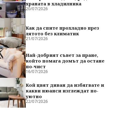
храната в хладилника
20/07/2026
Как да спите прохладно през
лятото без климатик
21/07/2026
Най-добрият съвет за пране,
който помага домът да остане
по-чист
16/07/2026
Кой цвят диван да избягвате и
какви нюанси изглеждат по-
уютно
22/07/2026