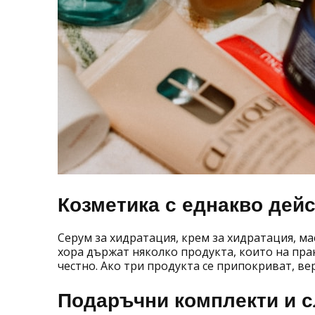
Козметика с еднакво дей
Серум за хидратация, крем за хидратация, ма
хора държат няколко продукта, които на пра
честно. Ако три продукта се припокриват, ве
Подаръчни комплекти и 