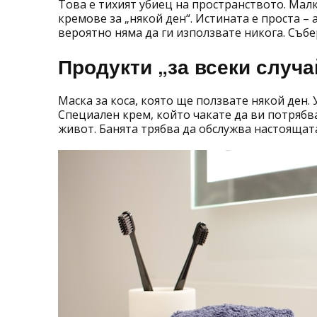
Това е тихият убиец на пространството. Мал
кремове за „някой ден“. Истината е проста –
вероятно няма да ги използвате никога. Събе
Продукти „за всеки случа
Маска за коса, която ще ползвате някой ден.
Специален крем, който чакате да ви потрябва
живот. Банята трябва да обслужва настоящата