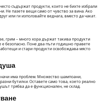
често съдържат продукти, които не бихте избрали
ни. Не пазете вещи само от чувство за вина. Ако
друг или ги използвайте веднага, вместо да чакат.
ве, грим – много хора държат такива продукти
е е безопасно. Поне два пъти годишно правете
еработещи и стари продукти освобождава място
 душа
 значи има проблем. Множество шампоани,
разни бутилки. Оставете само това, което реално
Душът трябва да е функционален, не склад.
уване