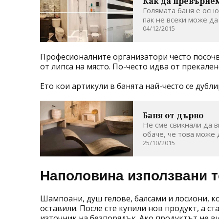
Как да превърнем
Голямата баня е осно
пак не всеки може да
04/12/2015
Професионалните организатори често посочв
от липса на място. По-често идва от прекале
Ето кои артикули в банята най-често се дубл
Баня от дърво
Не сме свикнали да в
обаче, че това може 
25/10/2015
Наполовина използвани 
Шампоани, душ гелове, балсами и лосиони, ко
оставили. После сте купили нов продукт, а ст
източник на безпорядък. Ако продуктът не ви