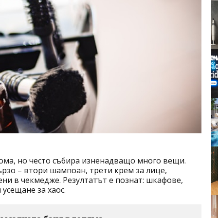
ома, но често събира изненадващо много вещи.
рзо – втори шампоан, трети крем за лице,
ени в чекмедже. Резултатът е познат: шкафове,
 усещане за хаос.