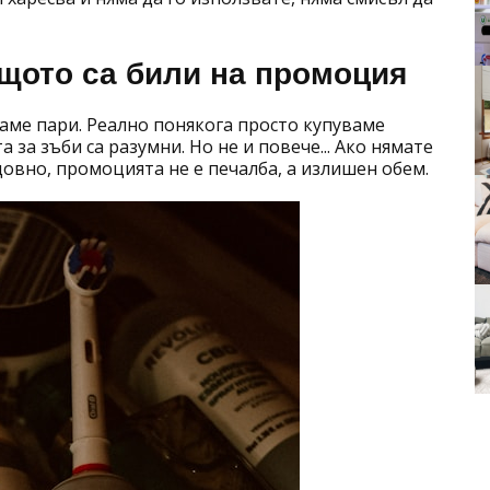
ащото са били на промоция
ваме пари. Реално понякога просто купуваме
 за зъби са разумни. Но не и повече... Ако нямате
довно, промоцията не е печалба, а излишен обем.