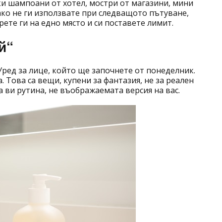
ки шампоани от хотел, мостри от магазини, мини
 ако не ги използвате при следващото пътуване,
рете ги на едно място и си поставете лимит.
й“
 Уред за лице, който ще започнете от понеделник.
. Това са вещи, купени за фантазия, не за реален
 ви рутина, не въображаемата версия на вас.