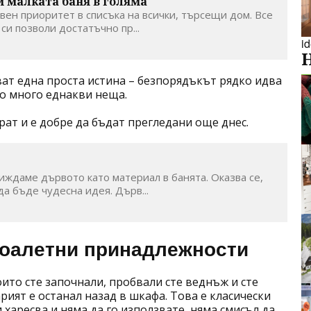
 малката баня в голяма
вен приоритет в списъка на всички, търсещи дом. Все
 си позволи достатъчно пр...
i
ат една проста истина – безпорядъкът рядко идва
но много еднакви неща.
ират и е добре да бъдат прегледани още днес.
иждаме дървото като материал в банята. Оказва се,
да бъде чудесна идея. Дърв...
тоалетни принадлежности
ито сте започнали, пробвали сте веднъж и сте
арият е останал назад в шкафа. Това е класически
 харесва и няма да го използвате, няма смисъл да