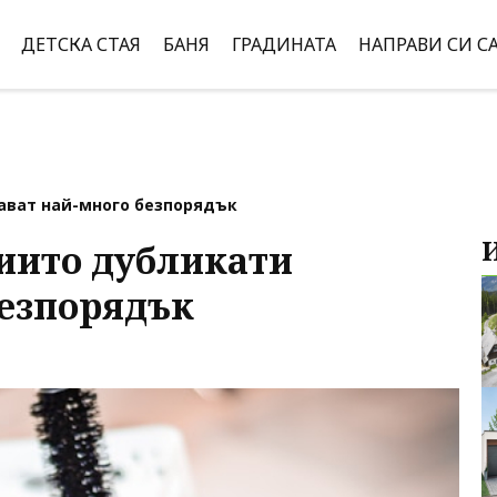
ДЕТСКА СТАЯ
БАНЯ
ГРАДИНАТА
НАПРАВИ СИ С
дават най-много безпорядък
чиито дубликати
безпорядък