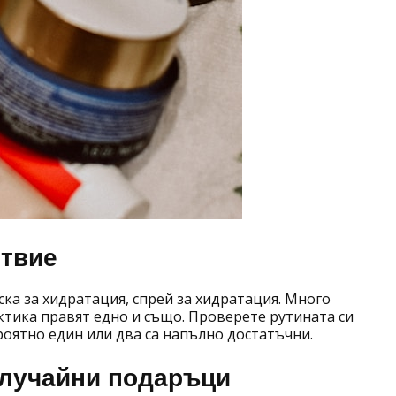
ствие
ска за хидратация, спрей за хидратация. Много
ктика правят едно и също. Проверете рутината си
роятно един или два са напълно достатъчни.
случайни подаръци