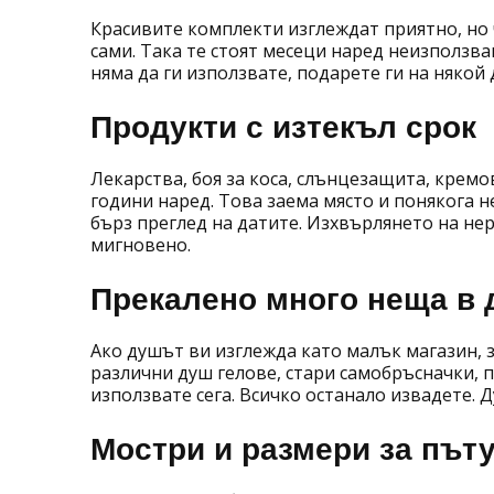
Красивите комплекти изглеждат приятно, но 
сами. Така те стоят месеци наред неизползва
няма да ги използвате, подарете ги на някой 
Продукти с изтекъл срок
Лекарства, боя за коса, слънцезащита, кремо
години наред. Това заема място и понякога н
бърз преглед на датите. Изхвърлянето на н
мигновено.
Прекалено много неща в
Ако душът ви изглежда като малък магазин,
различни душ гелове, стари самобръсначки, п
използвате сега. Всичко останало извадете. 
Мостри и размери за път