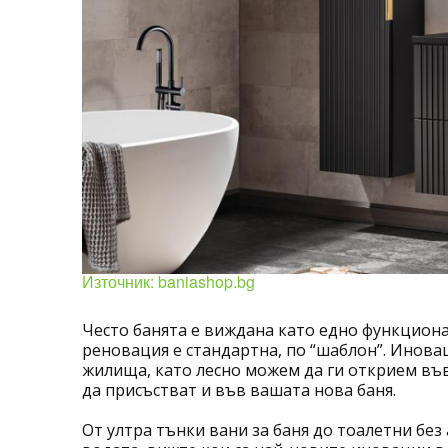
Източник: baniashop.bg
Често банята е виждана като едно функцион
реновация е стандартна, по “шаблон”. Инова
жилища, като лесно можем да ги открием във 
да присъстват и във вашата нова баня.
От ултра тънки вани за баня до тоалетни бе