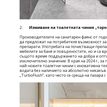
2.
Измиване на тоалетната чиния „торн
Производителите на санитарен фаянс от годи
да предложат на потребителя възможност за
препарати. Употребата на почистващи препар
мебелите за баня и повърхностите, но и са в
същото време поддържането на добра и опти
изключително значение. В края на 2024 г., за
най-новите тоалетни чинии с иновативна тех
водата без наличието на абсолютно никакъв 
„TurboFlush”, като често се среща на пазара 