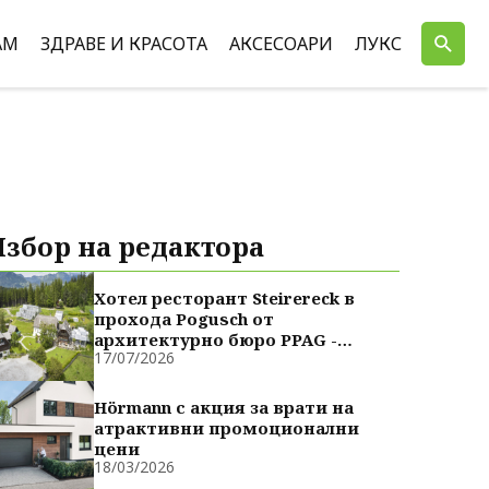
АМ
ЗДРАВЕ И КРАСОТА
АКСЕСОАРИ
ЛУКС
Избор на редактора
Хотел ресторант Steirereck в
прохода Pogusch от
архитектурно бюро PPAG -
17/07/2026
духовно сродни
Hörmann с акция за врати на
атрактивни промоционални
цени
18/03/2026