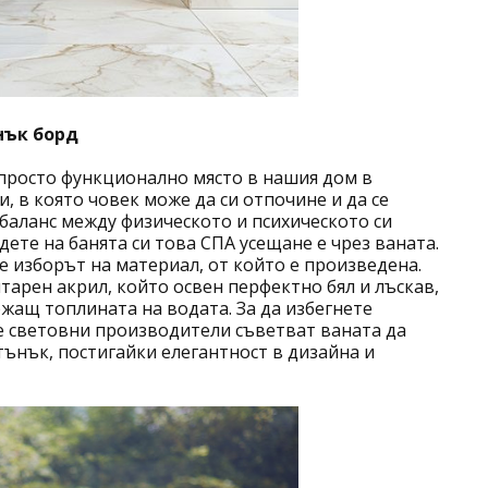
нък борд
 просто функционално място в нашия дом в
, в която човек може да си отпочине и да се
 баланс между физическото и психическото си
дете на банята си това СПА усещане е чрез ваната.
е изборът на материал, от който е произведена.
тарен акрил, който освен перфектно бял и лъскав,
ржащ топлината на водата. За да избегнете
е световни производители съветват ваната да
 тънък, постигайки елегантност в дизайна и