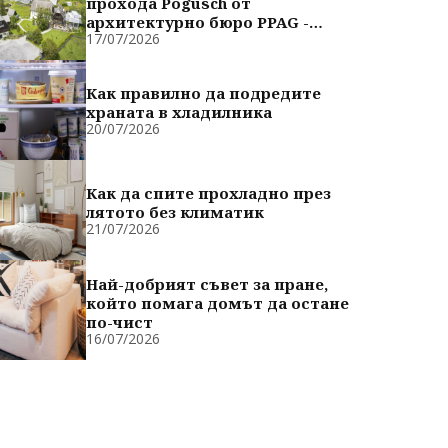
прохода Pogusch от
архитектурно бюро PPAG -
17/07/2026
духовно сродни
Как правилно да подредите
храната в хладилника
20/07/2026
Как да спите прохладно през
лятото без климатик
21/07/2026
Най-добрият съвет за пране,
който помага домът да остане
по-чист
16/07/2026