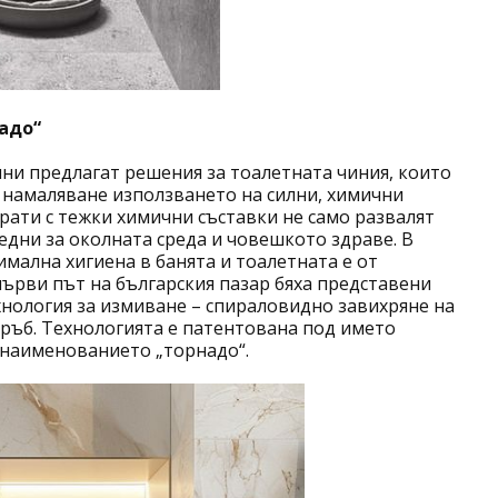
адо“
ни предлагат решения за тоалетната чиния, които
 намаляване използването на силни, химични
ати с тежки химични съставки не само развалят
редни за околната среда и човешкото здраве. В
мална хигиена в банята и тоалетната е от
 първи път на българския пазар бяха представени
нология за измиване – спираловидно завихряне на
ръб. Технологията е патентована под името
с наименованието „торнадо“.