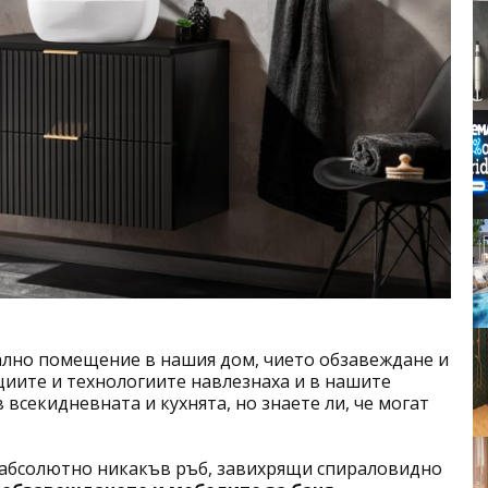
ално помещение в нашия дом, чието обзавеждане и
циите и технологиите навлезнаха и в нашите
всекидневната и кухнята, но знаете ли, че могат
з абсолютно никакъв ръб, завихрящи спираловидно