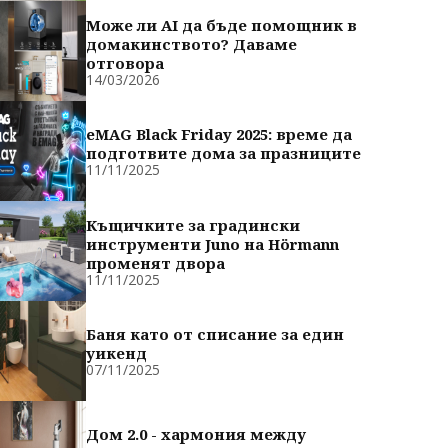
Може ли AI да бъде помощник в
домакинството? Даваме
отговора
14/03/2026
eMAG Black Friday 2025: време да
подготвите дома за празниците
11/11/2025
Къщичките за градински
инструменти Juno на Hörmann
променят двора
11/11/2025
Баня като от списание за един
уикенд
07/11/2025
Дом 2.0 - хармония между