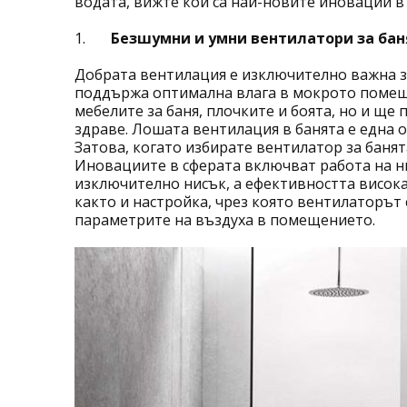
водата, вижте кои са най-новите иновации 
1.
Безшумни и умни вентилатори за бан
Добрата вентилация е изключително важна за
поддържа оптимална влага в мокрото помеще
мебелите за баня, плочките и боята, но и щ
здраве. Лошата вентилация в банята е една о
Затова, когато избирате вентилатор за банят
Иновациите в сферата включват работа на ни
изключително нисък, а ефективността висока
както и настройка, чрез която вентилаторът
параметрите на въздуха в помещението.