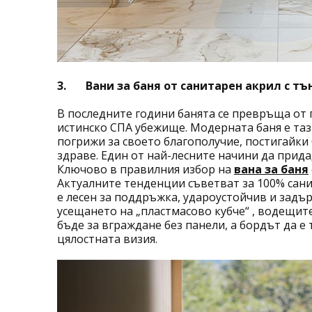
3.
Вани за баня от санитарен акрил с тъ
В последните години банята се превръща от
истинско СПА убежище. Модерната баня е тази
погрижи за своето благополучие, постигайки
здраве. Един от най-лесните начини да прида
Ключово в правилния избор на
вана за баня
Актуалните тенденции съветват за 100% сани
е лесен за поддръжка, удароустойчив и задъ
усещането на „пластмасово кубче“ , водещит
бъде за вграждане без панели, а бордът да е
цялостната визия.