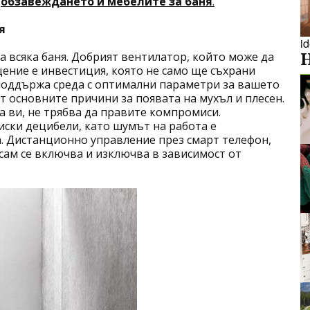
в
обзавеждането и мебелите за баня
.
я
i
 всяка баня. Добрият вентилатор, който може да
ние е инвестиция, която не само ще съхрани
е поддържа среда с оптимални параметри за вашето
т основните причини за появата на мухъл и плесен.
а ви, не трябва да правите компромиси.
ски децибели, като шумът на работа е
. Дистанционно управление през смарт телефон,
 сам се включва и изключва в зависимост от