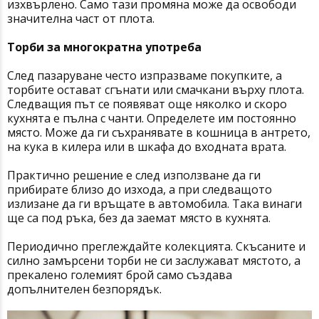
изхвърлено. Само тази промяна може да освободи
значителна част от плота.
Торби за многократна употреба
След пазаруване често изпразваме покупките, а
торбите остават сгънати или смачкани върху плота.
Следващия път се появяват още няколко и скоро
кухнята е пълна с чанти. Определете им постоянно
място. Може да ги съхранявате в кошница в антрето,
на кука в килера или в шкафа до входната врата.
Практично решение е след използване да ги
прибирате близо до изхода, а при следващото
излизане да ги връщате в автомобила. Така винаги
ще са под ръка, без да заемат място в кухнята.
Периодично преглеждайте колекцията. Скъсаните и
силно замърсени торби не си заслужават мястото, а
прекалено големият брой само създава
допълнителен безпорядък.