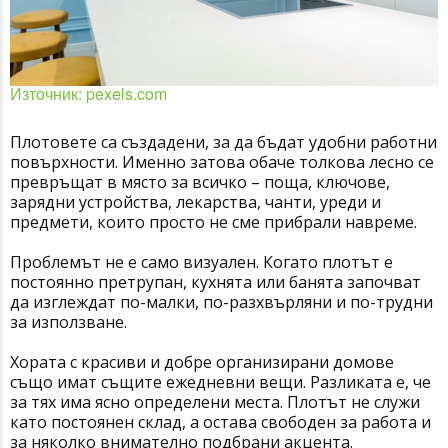
Източник: pexels.com
Плотовете са създадени, за да бъдат удобни работни
повърхности. Именно затова обаче толкова лесно се
превръщат в място за всичко – поща, ключове,
зарядни устройства, лекарства, чанти, уреди и
предмети, които просто не сме прибрали навреме.
Проблемът не е само визуален. Когато плотът е
постоянно претрупан, кухнята или банята започват
да изглеждат по-малки, по-разхвърляни и по-трудни
за използване.
Хората с красиви и добре организирани домове
също имат същите ежедневни вещи. Разликата е, че
за тях има ясно определени места. Плотът не служи
като постоянен склад, а остава свободен за работа и
за няколко внимателно подбрани акцента.