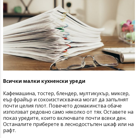
Всички малки кухненски уреди
Кафемашина, тостер, блендер, мултикукър, миксер,
еър фрайър и сокоизстисквачка могат да запълнят
почти целия плот. Повечето домакинства обаче
използват редовно само няколко от тях. Оставете на
показ уредите, които включвате почти всеки ден.
Останалите приберете в леснодостъпен шкаф или на
рафт.