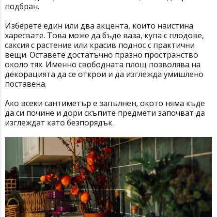
подбран.
Изберете един или два акцента, които наистина
харесвате. Това може да бъде ваза, купа с плодове,
саксия с растение или красив поднос с практични
вещи. Оставете достатъчно празно пространство
около тях. Именно свободната площ позволява на
декорацията да се открои и да изглежда умишлено
поставена.
Ако всеки сантиметър е запълнен, окото няма къде
да си почине и дори скъпите предмети започват да
изглеждат като безпорядък.