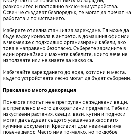
върху плота се появяват няколко зарядни,
разклонител и постоянно включени устройства.
Освен че създават безпорядък, те могат да пречат на
работата и почистването.
Изберете отделна станция за зареждане. Тя може да
бъде върху конзола в антрето, в домашния офис или
в чекмедже с подходящо организирани кабели, ако
това е направено безопасно. Съберете зарядните в
един органайзер и махнете кабелите, които вече не
използвате или не знаете за какво са.
Избягвайте зареждането до вода, котлони и места,
където устройствата лесно могат да бъдат съборени.
Прекалено много декорация
Понякога плотът не е претрупан с ежедневни вещи,
а с прекалено много декоративни предмети. Табели,
изкуствени растения, свещи, вази, кутии и подноси
могат да създадат същото усещане за хаос като
купчина документи. Красивият дом невинаги има
повече декор. Често има по-малко, но по-добре