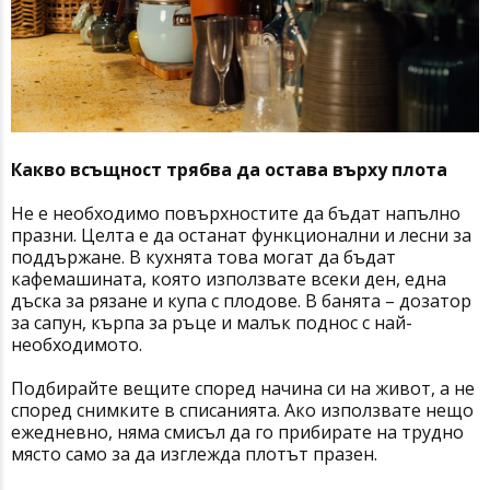
Какво всъщност трябва да остава върху плота
Не е необходимо повърхностите да бъдат напълно
празни. Целта е да останат функционални и лесни за
поддържане. В кухнята това могат да бъдат
кафемашината, която използвате всеки ден, една
дъска за рязане и купа с плодове. В банята – дозатор
за сапун, кърпа за ръце и малък поднос с най-
необходимото.
Подбирайте вещите според начина си на живот, а не
според снимките в списанията. Ако използвате нещо
ежедневно, няма смисъл да го прибирате на трудно
място само за да изглежда плотът празен.