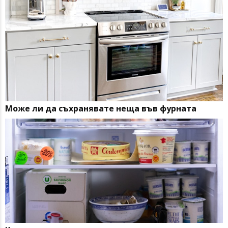
Може ли да съхранявате неща във фурната