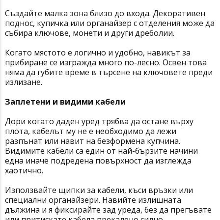
Създайте малка зона близо до входа. Декоративен
поднос, купичка или органайзер с отделения може да
събира ключове, монети и други дреболии.
Когато мястото е логично и удобно, навикът за
прибиране се изгражда много по-лесно. Освен това
няма да губите време в търсене на ключовете преди
излизане.
Заплетени и видими кабели
Дори когато даден уред трябва да остане върху
плота, кабелът му не е необходимо да лежи
разпънат или навит на безформена купчина.
Видимите кабели са един от най-бързите начини
една иначе подредена повърхност да изглежда
хаотично.
Използвайте щипки за кабели, къси връзки или
специални органайзери. Навийте излишната
дължина и я фиксирайте зад уреда, без да прегъвате
или притискате кабела прекалено силно.