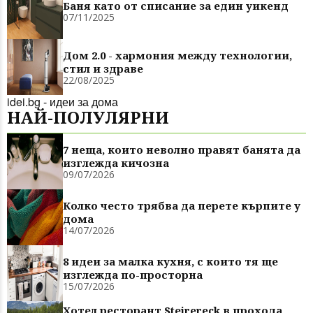
Баня като от списание за един уикенд
07/11/2025
Дом 2.0 - хармония между технологии,
стил и здраве
22/08/2025
idei.bg - идеи за дома
НАЙ-ПОЛУЛЯРНИ
7 неща, които неволно правят банята да
изглежда кичозна
09/07/2026
Колко често трябва да перете кърпите у
дома
14/07/2026
8 идеи за малка кухня, с които тя ще
изглежда по-просторна
15/07/2026
Хотел ресторант Steirereck в прохода