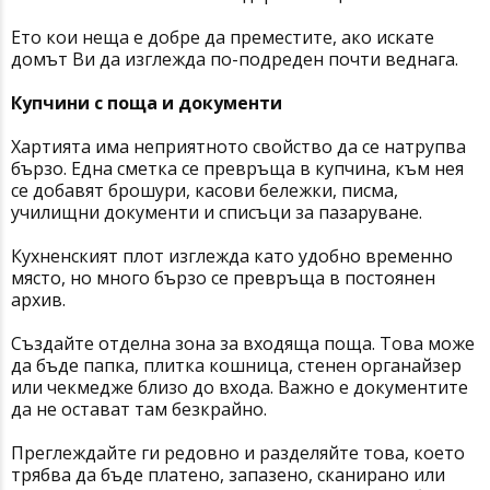
Ето кои неща е добре да преместите, ако искате
домът Ви да изглежда по-подреден почти веднага.
Купчини с поща и документи
Хартията има неприятното свойство да се натрупва
бързо. Една сметка се превръща в купчина, към нея
се добавят брошури, касови бележки, писма,
училищни документи и списъци за пазаруване.
Кухненският плот изглежда като удобно временно
място, но много бързо се превръща в постоянен
архив.
Създайте отделна зона за входяща поща. Това може
да бъде папка, плитка кошница, стенен органайзер
или чекмедже близо до входа. Важно е документите
да не остават там безкрайно.
Преглеждайте ги редовно и разделяйте това, което
трябва да бъде платено, запазено, сканирано или