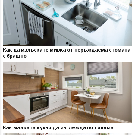
Как да излъскате мивка от неръждаема стомана
с брашно
Как малката кухня да изглежда по-голяма