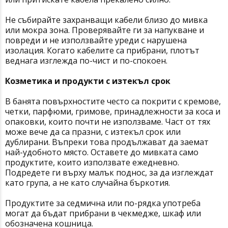
Не събирайте захранващи кабели близо до мивка
или мокра зона. Проверявайте ги за напукване и
повреди и не използвайте уреди с нарушена
изолация. Когато кабелите са прибрани, плотът
веднага изглежда по-чист и по-спокоен.
Козметика и продукти с изтекъл срок
В банята повърхностите често са покрити с кремове,
четки, парфюми, гримове, принадлежности за коса и
опаковки, които почти не използваме. Част от тях
може вече да са празни, с изтекъл срок или
дублирани. Въпреки това продължават да заемат
най-удобното място. Оставете до мивката само
продуктите, които използвате ежедневно.
Подредете ги върху малък поднос, за да изглеждат
като група, а не като случайна бъркотия.
Продуктите за седмична или по-рядка употреба
могат да бъдат прибрани в чекмедже, шкаф или
обозначена кошница.