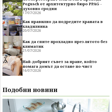
Pogusch от архитектурно бюро PPAG -
духовно сродни
17/07/2026
Как правилно да подредите храната в
хладилника
20/07/2026
Как да спите прохладно през лятото без
климатик
21/07/2026
Най-добрият съвет за пране, който
помага домът да остане по-чист
16/07/2026
Подобни новини