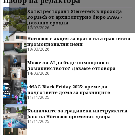
Избор на редактора
Хотел ресторант Steirereck в прохода
Pogusch от архитектурно бюро PPAG -
духовно сродни
17/07/2026
Hörmann с акция за врати на атрактивни
промоционални цени
18/03/2026
Може ли AI да бъде помощник в
домакинството? Даваме отговора
14/03/2026
eMAG Black Friday 2025: време да
подготвите дома за празниците
11/11/2025
Къщичките за градински инструменти
Juno на Hörmann променят двора
11/11/2025