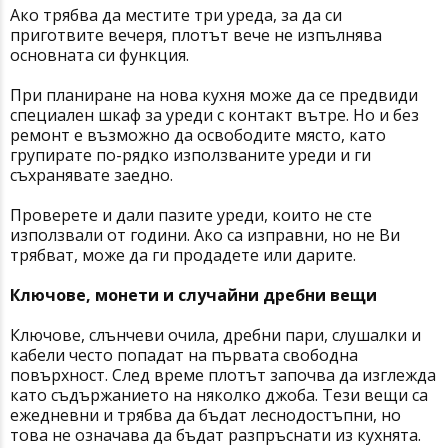
Ако трябва да местите три уреда, за да си
приготвите вечеря, плотът вече не изпълнява
основната си функция.
При планиране на нова кухня може да се предвиди
специален шкаф за уреди с контакт вътре. Но и без
ремонт е възможно да освободите място, като
групирате по-рядко използваните уреди и ги
съхранявате заедно.
Проверете и дали пазите уреди, които не сте
използвали от години. Ако са изправни, но не Ви
трябват, може да ги продадете или дарите.
Ключове, монети и случайни дребни вещи
Ключове, слънчеви очила, дребни пари, слушалки и
кабели често попадат на първата свободна
повърхност. След време плотът започва да изглежда
като съдържанието на няколко джоба. Тези вещи са
ежедневни и трябва да бъдат леснодостъпни, но
това не означава да бъдат разпръснати из кухнята.