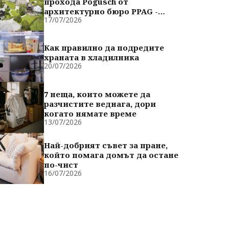
прохода Pogusch от
архитектурно бюро PPAG -
17/07/2026
духовно сродни
Как правилно да подредите
храната в хладилника
20/07/2026
7 неща, които можете да
разчистите веднага, дори
когато нямате време
13/07/2026
Най-добрият съвет за пране,
който помага домът да остане
по-чист
16/07/2026