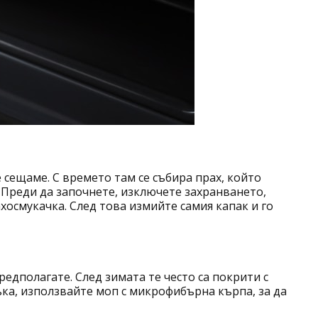
е сещаме. С времето там се събира прах, който
 Преди да започнете, изключете захранването,
хосмукачка. След това измийте самия капак и го
едполагате. След зимата те често са покрити с
ъка, използвайте моп с микрофибърна кърпа, за да