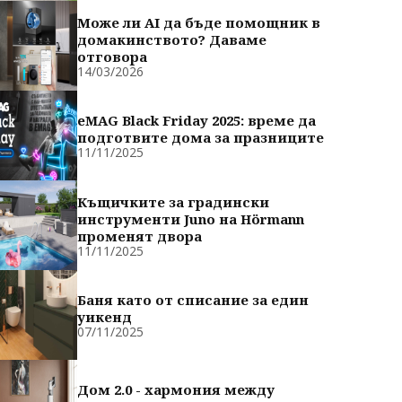
Може ли AI да бъде помощник в
домакинството? Даваме
отговора
14/03/2026
eMAG Black Friday 2025: време да
подготвите дома за празниците
11/11/2025
Къщичките за градински
инструменти Juno на Hörmann
променят двора
11/11/2025
Баня като от списание за един
уикенд
07/11/2025
Дом 2.0 - хармония между