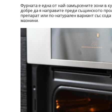
Фурната е една от най-замърсените зони в ку
добре да я направите преди същинското про
препарат или по-натурален вариант със сода
мазнини.