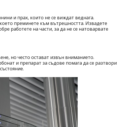
нини и прах, които не се виждат веднага.
д което преминете към вътрешността. Извадете
ре работете на части, за да не се натоварвате
вене, но често остават извън вниманието.
рбонат и препарат за съдове помага да се разтвори
състояние.