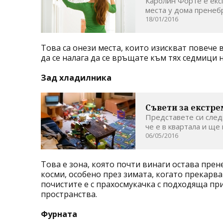
Каролин Форте е експ
места у дома пренебр
18/01/2016
Това са онези места, които изискват повече 
да се налага да се връщате към тях седмици 
Зад хладилника
Съвети за екстре
Представете си следн
че е в квартала и ще 
06/05/2016
Това е зона, която почти винаги остава прен
косми, особено през зимата, когато прекарва
почистите е с прахосмукачка с подходяща при
пространства.
Фурната