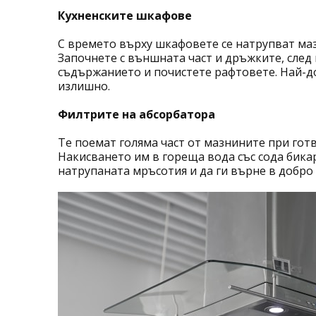
Кухненските шкафове
С времето върху шкафовете се натрупват маз
Започнете с външната част и дръжките, сле
съдържанието и почистете рафтовете. Най-доб
излишно.
Филтрите на абсорбатора
Те поемат голяма част от мазнините при гот
Накисването им в гореща вода със сода бика
натрупаната мръсотия и да ги върне в добро 