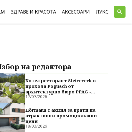
АМ
ЗДРАВЕ И КРАСОТА
АКСЕСОАРИ
ЛУКС
Избор на редактора
Хотел ресторант Steirereck в
прохода Pogusch от
архитектурно бюро PPAG -
17/07/2026
духовно сродни
Hörmann с акция за врати на
атрактивни промоционални
цени
18/03/2026