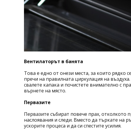
Вентилаторът в банята
Това е едно от онези места, за които рядко с
пречи на правилната циркулация на въздуха.
свалете капака и почистете внимателно с пра
върнете на място.
Первазите
Первазите събират повече прах, отколкото пр
наслоявания и следи. Вместо да търкате на р
ускорите процеса и да си спестите усилия.