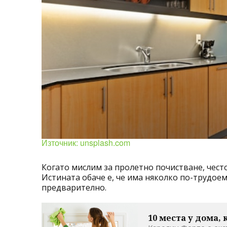
Източник: unsplash.com
Когато мислим за пролетно почистване, чест
Истината обаче е, че има няколко по-трудое
предварително.
10 места у дома,