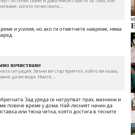
ерт по почистване и дава някои съвети за това, кои
егваме, когато почиствате,...
i
време и усилия, но ако ги отметнете навреме, няма
наред.
мно почистване
ата ситуация: Звъни ви стар приятел, който ви казва,
мине да ви види. Имате ...
ебрегната. Зад уреда се натрупват прах, мазнини и
ме повече време у дома. Най-лесният начин да
ставка или тясна четка, която достига в тесните