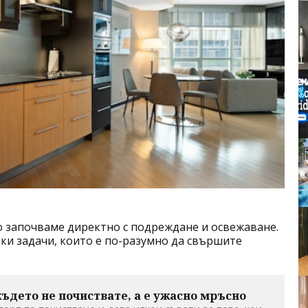
о започваме директно с подреждане и освежаване.
мки задачи, които е по-разумно да свършите
 където не почиствате, а е ужасно мръсно