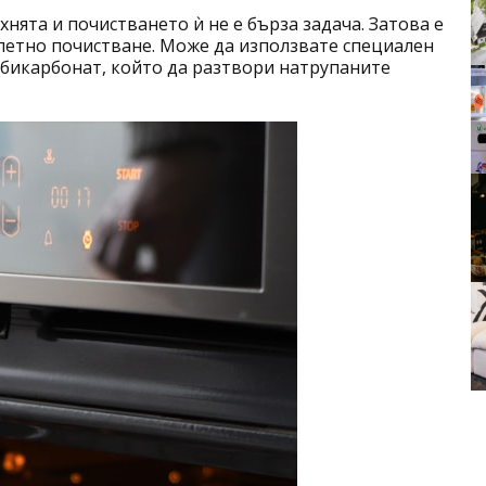
хнята и почистването ѝ не е бърза задача. Затова е
летно почистване. Може да използвате специален
 бикарбонат, който да разтвори натрупаните