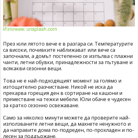
Източник: unsplash.com
През юли лятото вече е в разгара си. Температурите
са високи, почивките наближават или вече са
започнали, а домът постепенно се изпълва с плажни
чанти, летни обувки, принадлежности за пътуване и
всякакви сезонни вещи.
Това не е най-подходящият момент за голямо и
изтощително разчистване. Никой не иска да
прекарва горещия ден в сортиране на кашони и
преместване на тежки мебели. Юли обаче е чудесен
за кратко сезонно освежаване.
Само за няколко минути можете да проверите най-
използваните летни вещи, да махнете ненужното и
да направите дома по-подреден, по-прохладен и по-
лесен за поддържане.