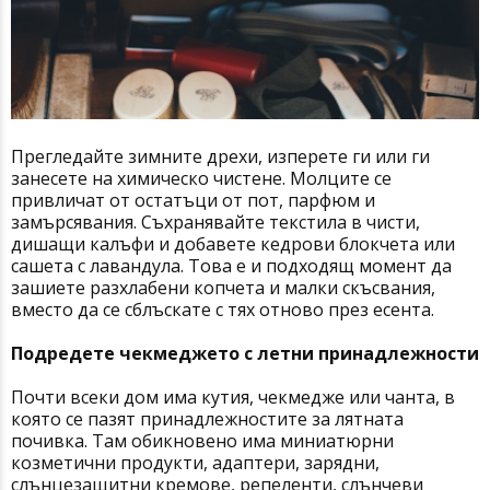
Прегледайте зимните дрехи, изперете ги или ги
занесете на химическо чистене. Молците се
привличат от остатъци от пот, парфюм и
замърсявания. Съхранявайте текстила в чисти,
дишащи калъфи и добавете кедрови блокчета или
сашета с лавандула. Това е и подходящ момент да
зашиете разхлабени копчета и малки скъсвания,
вместо да се сблъскате с тях отново през есента.
Подредете чекмеджето с летни принадлежности
Почти всеки дом има кутия, чекмедже или чанта, в
която се пазят принадлежностите за лятната
почивка. Там обикновено има миниатюрни
козметични продукти, адаптери, зарядни,
слънцезащитни кремове, репеленти, слънчеви