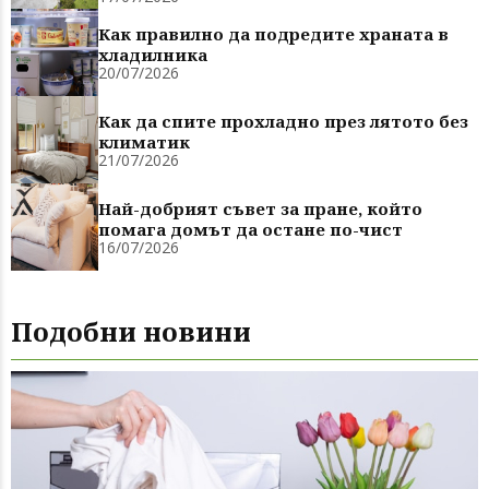
Как правилно да подредите храната в
хладилника
20/07/2026
Как да спите прохладно през лятото без
климатик
21/07/2026
Най-добрият съвет за пране, който
помага домът да остане по-чист
16/07/2026
Подобни новини