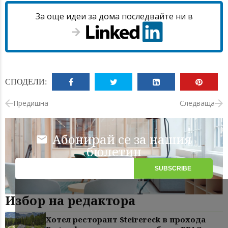
За още идеи за дома последвайте ни в
СПОДЕЛИ:
Предишна
Следваща
Абонирай се за нашия
бюлетин
Избор на редактора
Хотел ресторант Steirereck в прохода