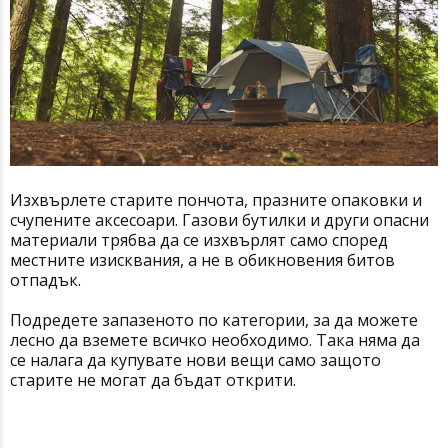
Изхвърлете старите пончота, празните опаковки и
счупените аксесоари. Газови бутилки и други опасни
материали трябва да се изхвърлят само според
местните изисквания, а не в обикновения битов
отпадък.
Подредете запазеното по категории, за да можете
лесно да вземете всичко необходимо. Така няма да
се налага да купувате нови вещи само защото
старите не могат да бъдат открити.