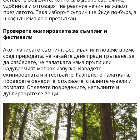
удобни са и отговарят на реалния начин на живот
през лятото. Така изборът сутрин ще бъде по-бърз, а
шкафът няма да е претъпкан.
Проверете екипировката за къмпинг и
фестивали
Ако планирате къмпинг, фестивал или повече време
сред природата, не чакайте деня преди тръгване, за
да разберете, че палатката няма пръти или
надуваемият матрак изпуска. Извадете
екипировката и я тествайте. Разпънете палатката,
проверете фенерите, столовете, спалните чували и
помпата. Отделете повредените, непълните и
дублиращите се вещи.