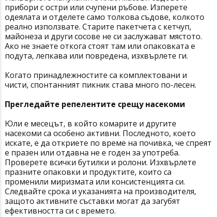
прибори с остри или счупени ръбове. Изперете
одеялата и отделете само толкова съдове, колкото
реално използвате. Старите пакетчета с кетчуп,
майонеза и други сосове не си заслужават мястото.
Ако не знаете откога стоят там или опаковката е
подута, лепкава или повредена, изхвърлете ги.
Когато принадлежностите са комплектовани и
чисти, спонтанният пикник става много по-лесен.
Прегледайте репелентите срещу насекоми
Юли е месецът, в който комарите и другите
насекоми са особено активни. Последното, което
искате, е да откриете по време на почивка, че спреят
е празен или отдавна не е годен за употреба.
Проверете всички бутилки и ролони. Изхвърлете
празните опаковки и продуктите, които са
променили миризмата или консистенцията си.
Следвайте срока и указанията на производителя,
защото активните съставки могат да загубят
ефективността си с времето.