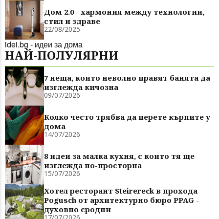
Дом 2.0 - хармония между технологии,
стил и здраве
22/08/2025
idei.bg - идеи за дома
НАЙ-ПОЛУЛЯРНИ
7 неща, които неволно правят банята да
изглежда кичозна
09/07/2026
Колко често трябва да перете кърпите у
дома
14/07/2026
8 идеи за малка кухня, с които тя ще
изглежда по-просторна
15/07/2026
Хотел ресторант Steirereck в прохода
Pogusch от архитектурно бюро PPAG -
духовно сродни
17/07/2026