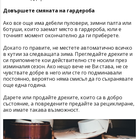
Довършете смяната на гардероба
Ако все още има дебели пуловери, зимни палта или
ботуши, които заемат място в гардероба, юли е
точният момент окончателно да ги приберете.
Докато го правите, не местете автоматично всичко
в кутии за следващата зима. Прегледайте дрехите и
си припомнете кои действително сте носили през
изминалия сезон. Ако нещо вече не Ви става, не се
чувствате добре в него или сте го подминавали
постоянно, вероятно няма смисъл да го съхранявате
още една година.
Дарете или продайте дрехите, които са в добро
състояние, а повредените предайте за рециклиране,
ако имате такава възможност.