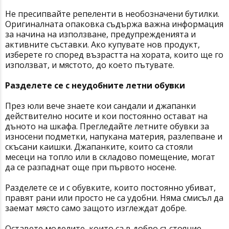
Не пресипвайте репеленти в необозначени бутилки.
Оригиналната опаковка съдържа важна информация
за начина на използване, предупрежденията и
активните съставки. Ако купувате нов продукт,
изберете го според възрастта на хората, които ще го
използват, и мястото, до което пътувате.
Разделете се с неудобните летни обувки
През юли вече знаете кои сандали и джапанки
действително носите и кои постоянно остават на
дъното на шкафа. Прегледайте летните обувки за
износени подметки, напукана материя, разлепване и
скъсани каишки. Джапанките, които са стояли
месеци на топло или в складово помещение, могат
да се разпаднат още при първото носене.
Разделете се и с обувките, които постоянно убиват,
правят рани или просто не са удобни. Няма смисъл да
заемат място само защото изглеждат добре.
Оставете моделите, които са в добро състояние,