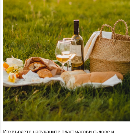
Изхвърлете напуканите пластмасови съдове и