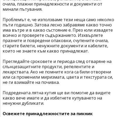
очила, плажни принадлежности и документи от
минали пътувания.
Проблемът е, че използваме тези неща само няколко
пъти годишно. Затова лесно забравяме какво точно
има вътре и в какво състояние е. През юли извадете
всичко и проверете съдържанието. Изхвърлете
празните и повредени опаковки, счупените очила,
старите билети, ненужните документи и кабелите,
които не знаете към какво принадлежат.
Прегледайте сроковете и периода след отваряне на
слънцезащитните продукти, репелентите и
лекарствата. Ако не помните кога са били отворени
или са променили миризмата, цвета и текстурата си,
не ги взимайте на почивка.
Подредената лятна кутия ще ви помогне да видите
какво вече имате и да избегнете купуването на
ненужни дубликати.
Освежете принадлежностите за пикник