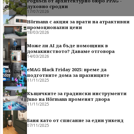
Pogusch от архитектурно бюро PPAG -
духовно сродни
17/07/2026
Hörmann с акция за врати на атрактивни
промоционални цени
18/03/2026
Може ли AI да бъде помощник в
домакинството? Даваме отговора
14/03/2026
eMAG Black Friday 2025: време да
подготвите дома за празниците
11/11/2025
Къщичките за градински инструменти
Juno на Hörmann променят двора
11/11/2025
Баня като от списание за един уикенд
07/11/2025