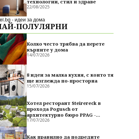
технологии, стил и здраве
22/08/2025
dei.bg - идеи за дома
НАЙ-ПОЛУЛЯРНИ
Колко често трябва да перете
кърпите у дома
14/07/2026
8 идеи за малка кухня, с които тя
ще изглежда по-просторна
15/07/2026
Хотел ресторант Steirereck в
прохода Pogusch от
архитектурно бюро PPAG -
17/07/2026
духовно сродни
Как правилно да подредите