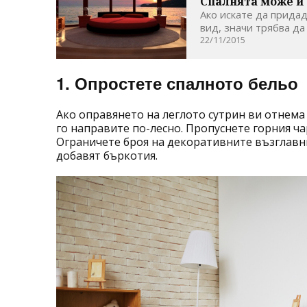
Спалнята може и 
Ако искате да прида
вид, значи трябва да
22/11/2015
1. Опростете спалното бельо
Ако оправянето на леглото сутрин ви отнема
го направите по-лесно. Пропуснете горния ча
Ограничете броя на декоративните възглавни
добавят бъркотия.