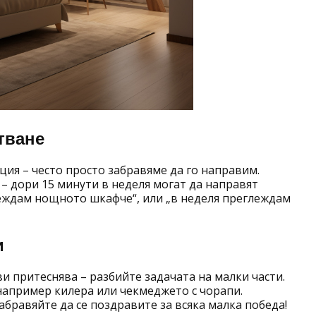
тване
ия – често просто забравяме да го направим.
 дори 15 минути в неделя могат да направят
реждам нощното шкафче“, или „в неделя преглеждам
и
ви притеснява – разбийте задачата на малки части.
например килера или чекмеджето с чорапи.
абравяйте да се поздравите за всяка малка победа!