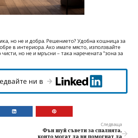
сика, но не и добра. Решението? Удобна кошница за
 добре в интериора. Ако имате място, използвайте
чисти, но не и мръсни – така наречената "зона за
едвайте ни в
Следваща
Фън шуй съвети за спалнята,
които могат да ви помогнат да