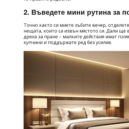
2. Въведете мини рутина за 
Точно както си миете зъбите вечер, отделете
нещата, които са извън мястото си. Дали ще 
дреха за пране – малките действия имат гол
купчини и поддържате ред без усилие.