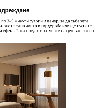
подреждане
 по 3–5 минути сутрин и вечер, за да съберете
върнете една чанта в гардероба или ще пуснете
ям ефект. Така предотвратявате натрупването на