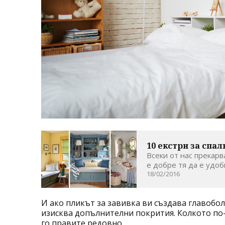
10 екстри за спа
Всеки от нас прекарв
е добре тя да е удобн
18/02/2016
И ако пликът за завивка ви създава главоболи
изисква допълнителни покрития. Колкото по-
го правите редовно.