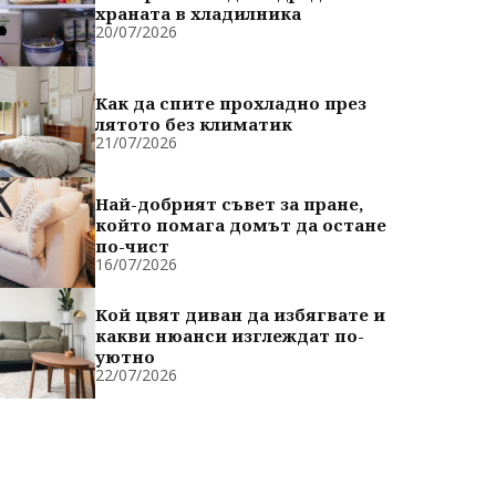
храната в хладилника
20/07/2026
Как да спите прохладно през
лятото без климатик
21/07/2026
Най-добрият съвет за пране,
който помага домът да остане
по-чист
16/07/2026
Кой цвят диван да избягвате и
какви нюанси изглеждат по-
уютно
22/07/2026