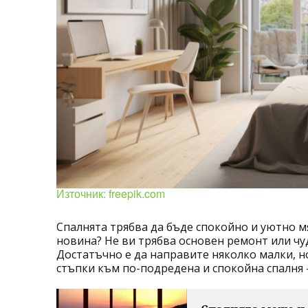
Източник: freepik.com
Спалнята трябва да бъде спокойно и уютно мяс
новина? Не ви трябва основен ремонт или чу
Достатъчно е да направите няколко малки, н
стъпки към по-подредена и спокойна спалня –