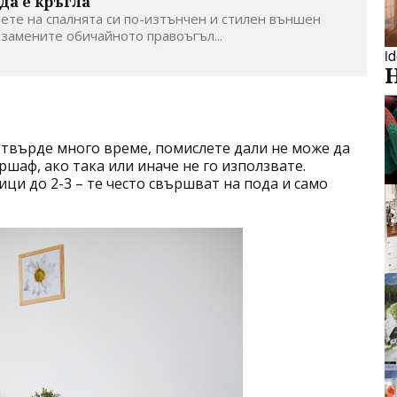
да е кръгла
дете на спалнята си по-изтънчен и стилен външен
 замените обичайното правоъгъл...
i
 твърде много време, помислете дали не може да
ршаф, ако така или иначе не го използвате.
ци до 2-3 – те често свършват на пода и само