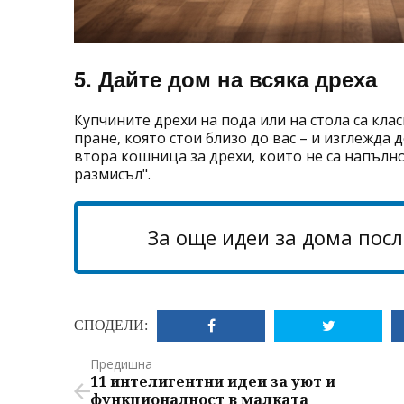
5. Дайте дом на всяка дреха
Купчините дрехи на пода или на стола са кла
пране, която стои близо до вас – и изглежда
втора кошница за дрехи, които не са напълно 
размисъл".
За още идеи за дома посл
СПОДЕЛИ:
Предишна
11 интелигентни идеи за уют и
функционалност в малката