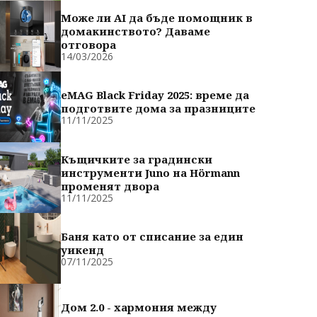
Може ли AI да бъде помощник в
домакинството? Даваме
отговора
14/03/2026
eMAG Black Friday 2025: време да
подготвите дома за празниците
11/11/2025
Къщичките за градински
инструменти Juno на Hörmann
променят двора
11/11/2025
Баня като от списание за един
уикенд
07/11/2025
Дом 2.0 - хармония между