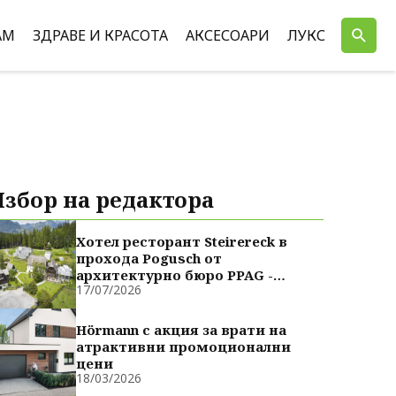
АМ
ЗДРАВЕ И КРАСОТА
АКСЕСОАРИ
ЛУКС
Избор на редактора
Хотел ресторант Steirereck в
прохода Pogusch от
архитектурно бюро PPAG -
17/07/2026
духовно сродни
Hörmann с акция за врати на
атрактивни промоционални
цени
18/03/2026