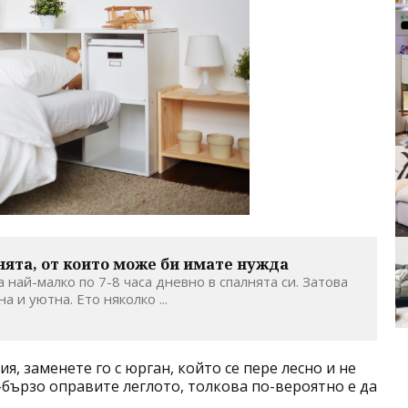
лнята, от които може би имате нужда
а най-малко по 7-8 часа дневно в спалнята си. Затова
а и уютна. Ето няколко ...
я, заменете го с юрган, който се пере лесно и не
бързо оправите леглото, толкова по-вероятно е да