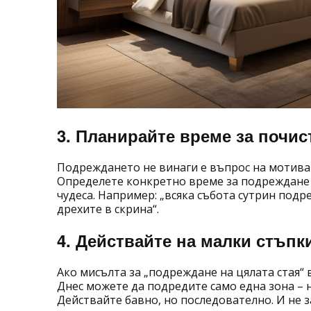
3. Планирайте време за почис
Подреждането не винаги е въпрос на мотивац
Определете конкретно време за подреждане –
чудеса. Например: „всяка събота сутрин под
дрехите в скрина“.
4. Действайте на малки стъпк
Ако мисълта за „подреждане на цялата стая“ 
Днес можете да подредите само една зона – 
Действайте бавно, но последователно. И не з