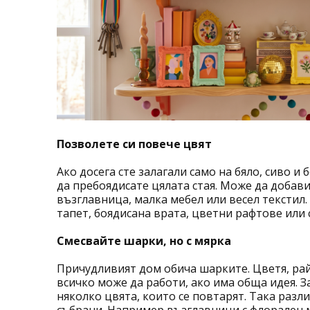
Позволете си повече цвят
Ако досега сте залагали само на бяло, сиво и
да пребоядисате цялата стая. Може да добав
възглавница, малка мебел или весел текстил.
тапет, боядисана врата, цветни рафтове или 
Смесвайте шарки, но с мярка
Причудливият дом обича шарките. Цветя, рай
всичко може да работи, ако има обща идея. З
няколко цвята, които се повтарят. Така разл