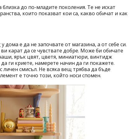
 близка до по-младите поколения. Те не искат
ранства, които показват кои са, какво обичат и как
 дома е да не започвате от магазина, а от себе си.
ви карат да се чувствате добре. Може би обичате
 чаши, ярък цвят, цветя, миниатюри, винтидж
да ги криете, намерете начин да ги покажете.
с личен смисъл. Не всяка вещ трябва да бъде
лемент е точно този, който носи спомен.