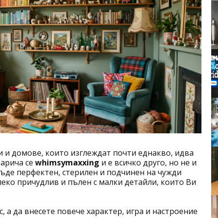
и и домове, които изглеждат почти еднакво, идва
Нарича се
whimsymaxxing
и е всичко друго, но не и
 бъде перфектен, стерилен и подчинен на чужди
леко причудлив и пълен с малки детайли, които Ви
, а да внесете повече характер, игра и настроение