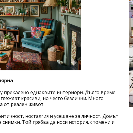
лярна
щу прекалено еднаквите интериори. Дълго време
глеждат красиви, но често безлични. Много
а от реален живот.
ентичност, носталгия и усещане за личност. Домът
а снимки. Той трябва да носи история, спомени и