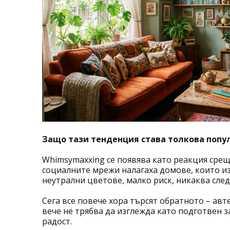
Защо тази тенденция става толкова попу
Whimsymaxxing се появява като реакция сре
социалните мрежи налагаха домове, които из
неутрални цветове, малко риск, никаква след
Сега все повече хора търсят обратното – авт
вече не трябва да изглежда като подготвен з
радост.