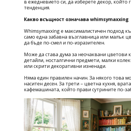
в ежедневието си, да изберете декор, който г
тенденция.
Какво всъщност означава whimsymaxxing
Whimsymaxxing е максималистичен подход къ
само една забавна възглавница или малък цве
да бъде по-смел и по-изразителен.
Може да става дума за неочаквани цветови 
детайли, носталгични предмети, малки колек
или скрити декоративни изненади.
Няма един правилен начин. За някого това мо
наситен десен. За трети – цветна кухня, вра
кафемашината, който прави сутрините по-за