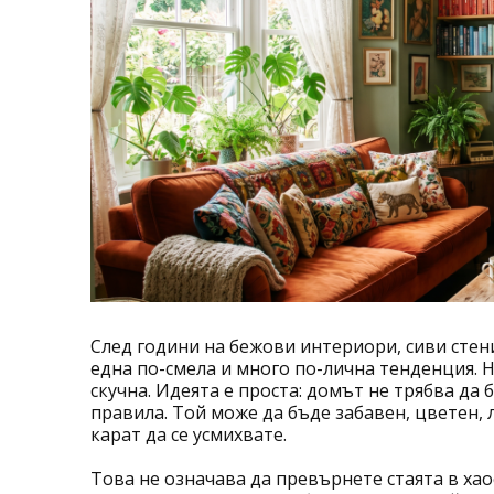
След години на бежови интериори, сиви стен
една по-смела и много по-лична тенденция. 
скучна. Идеята е проста: домът не трябва да
правила. Той може да бъде забавен, цветен, 
карат да се усмихвате.
Това не означава да превърнете стаята в хаос