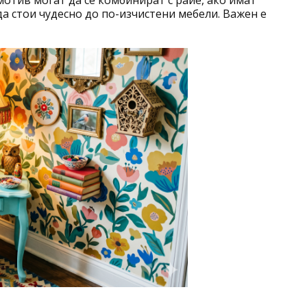
отив могат да се комбинират с райе, ако имат
да стои чудесно до по-изчистени мебели. Важен е