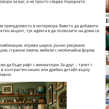
овори за вас, а не просто следва поредната
i
м причудливото в интериора. Вместо да добавите
тен акцент, тук идеята е да позволите на дома си
комбинации, игриви шарки, ръчно рисувани
ции, странни лампи, мебели с необичайна форма
же да бъде рафт с миниатюри. За друг – тапет с
та в контрастен нюанс или дребен детайл върху
бавни.