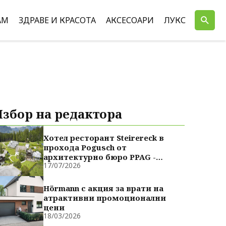
АМ
ЗДРАВЕ И КРАСОТА
АКСЕСОАРИ
ЛУКС
Избор на редактора
Хотел ресторант Steirereck в
прохода Pogusch от
архитектурно бюро PPAG -
17/07/2026
духовно сродни
Hörmann с акция за врати на
атрактивни промоционални
цени
18/03/2026