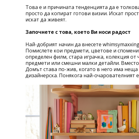
Това е и причината тенденцията да е толкова
просто да копират готови визии. Искат прост
искат да живеят.
Започнете с това, което Ви носи радост
Най-добрият начин да внесете whimsymaxxing у
Помислете кои предмети, цветове и спомени 
определен филм, стара играчка, колекция от
предмети или смешни малки детайли. Вместо 
Домът става по-жив, когато в него има неща 
дизайнерска. Понякога най-очарователният е