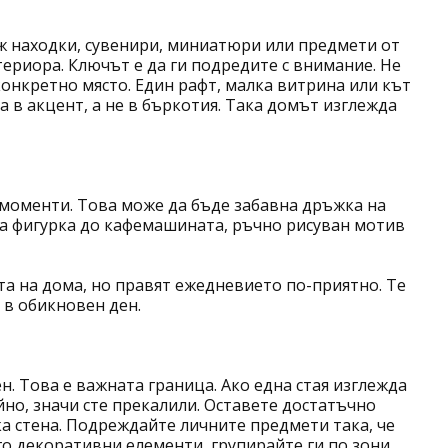
ж находки, сувенири, миниатюри или предмети от
териора. Ключът е да ги подредите с внимание. Не
 конкретно място. Един рафт, малка витрина или кът
 в акцент, а не в бъркотия. Така домът изглежда
моменти. Това може да бъде забавна дръжка на
а фигурка до кафемашината, ръчно рисуван мотив
та на дома, но правят ежедневието по-приятно. Те
 в обикновен ден.
. Това е важната граница. Ако една стая изглежда
йно, значи сте прекалили. Оставете достатъчно
а стена. Подреждайте личните предмети така, че
го декоративни елементи, групирайте ги по зони.