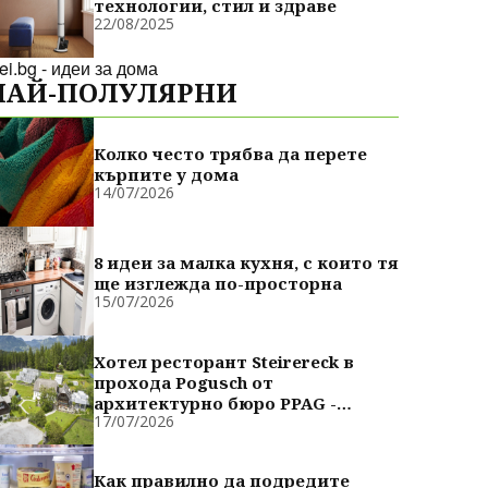
технологии, стил и здраве
22/08/2025
dei.bg - идеи за дома
НАЙ-ПОЛУЛЯРНИ
Колко често трябва да перете
кърпите у дома
14/07/2026
8 идеи за малка кухня, с които тя
ще изглежда по-просторна
15/07/2026
Хотел ресторант Steirereck в
прохода Pogusch от
архитектурно бюро PPAG -
17/07/2026
духовно сродни
Как правилно да подредите