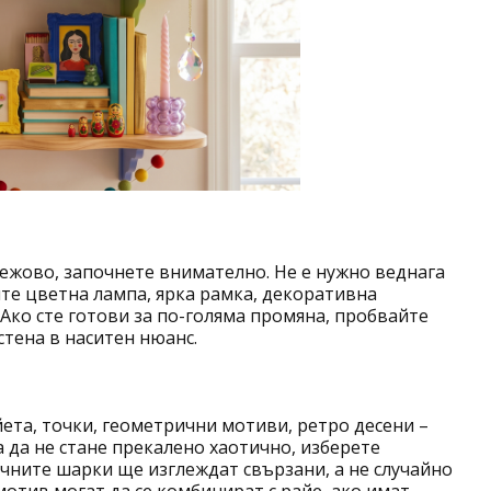
 бежово, започнете внимателно. Не е нужно веднага
ите цветна лампа, ярка рамка, декоративна
 Ако сте готови за по-голяма промяна, пробвайте
стена в наситен нюанс.
ета, точки, геометрични мотиви, ретро десени –
а да не стане прекалено хаотично, изберете
ичните шарки ще изглеждат свързани, а не случайно