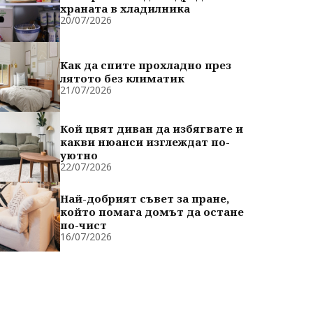
храната в хладилника
20/07/2026
Как да спите прохладно през
лятото без климатик
21/07/2026
Кой цвят диван да избягвате и
какви нюанси изглеждат по-
уютно
22/07/2026
Най-добрият съвет за пране,
който помага домът да остане
по-чист
16/07/2026