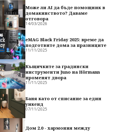
Може ли AI да бъде помощник в
домакинството? Даваме
отговора
14/03/2026
eMAG Black Friday 2025: време да
подготвите дома за празниците
11/11/2025
Къщичките за градински
инструменти Juno на Hörmann
променят двора
11/11/2025
Баня като от списание за един
уикенд
07/11/2025
Дом 2.0 - хармония между