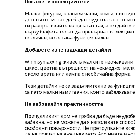
Покажете колекциите си
Малки фигурки, красиви чаши, книги, винтид
детството могат да бъдат чудесна част от ин
ги разпръсквайте из цялата стая, а им дайте
върху бюфета могат да превърнат колекцията
по-личен, но остава функционален.
Добавете изненадващи детайли
Whimsymaxxing живее в малките неочаквани 
шкаф, цветна вътрешност на чекмедже, малк
около врата или лампа с необичайна форма.
Тези детайли не са задължителни за функция
са като малки намигвания, които забелязвате
Не забравяйте практичността
Причудливият дом не трябва да бъде неудобен
забавна, но не можете да я използвате споко
свободни повърхности. Не претрупвайте всяк
да не пречат на ежедневието. Ако имате мно