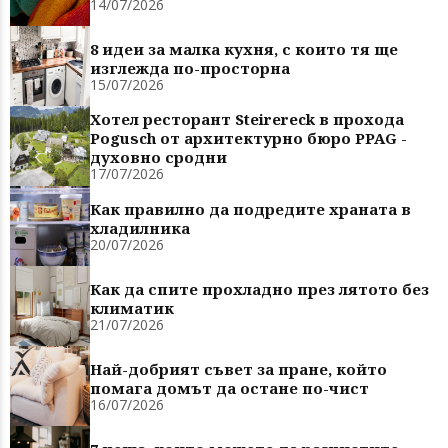
14/07/2026
8 идеи за малка кухня, с които тя ще
изглежда по-просторна
15/07/2026
Хотел ресторант Steirereck в прохода
Pogusch от архитектурно бюро PPAG -
духовно сродни
17/07/2026
Как правилно да подредите храната в
хладилника
20/07/2026
Как да спите прохладно през лятото без
климатик
21/07/2026
Най-добрият съвет за пране, който
помага домът да остане по-чист
16/07/2026