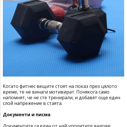
Когато фитнес вещите стоят на показ през цялото
време, те не винаги мотивират. Понякога само
напомнят, че не сте тренирали, и добавят още един
слой напрежение в стаята.
Документи и писма
Документите са един от най-упоритите видове