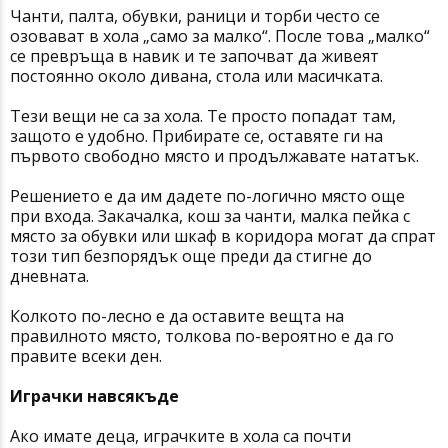
Чанти, палта, обувки, раници и торби често се
озовават в хола „само за малко“. После това „малко“
се превръща в навик и те започват да живеят
постоянно около дивана, стола или масичката.
Тези вещи не са за хола. Те просто попадат там,
защото е удобно. Прибирате се, оставяте ги на
първото свободно място и продължавате нататък.
Решението е да им дадете по-логично място още
при входа. Закачалка, кош за чанти, малка пейка с
място за обувки или шкаф в коридора могат да спрат
този тип безпорядък още преди да стигне до
дневната.
Колкото по-лесно е да оставите вещта на
правилното място, толкова по-вероятно е да го
правите всеки ден.
Играчки навсякъде
Ако имате деца, играчките в хола са почти