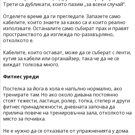
Трети са дубликати, които пазим „за всеки случай“.
Отделете време да ги прегледате. Запазете само
кабелите, които знаете за какво са и които реално
използвате. Останалите само събират прах и правят
пространството да изглежда по-разхвърляно,
отколкото е.
Кабелите, които остават, може да се съберат с ленти,
кутия за кабели или органайзер, така че да не се
виждат толкова много.
Фитнес уреди
Постелка за йога в хола е напълно нормално, ако
тренирате там. Но ако около дивана постоянно
стоят тежести, ластици, ролер, топка, степер и други
фитнес принадлежности, дневната започва да
прилича повече на тренировъчна зала, отколкото на
място за почивка.
Не е нужно да се отказвате от упражненията у дома.