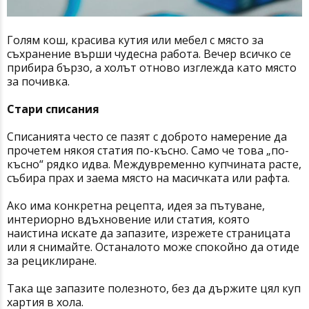
Голям кош, красива кутия или мебел с място за
съхранение върши чудесна работа. Вечер всичко се
прибира бързо, а холът отново изглежда като място
за почивка.
Стари списания
Списанията често се пазят с доброто намерение да
прочетем някоя статия по-късно. Само че това „по-
късно“ рядко идва. Междувременно купчината расте,
събира прах и заема място на масичката или рафта.
Ако има конкретна рецепта, идея за пътуване,
интериорно вдъхновение или статия, която
наистина искате да запазите, изрежете страницата
или я снимайте. Останалото може спокойно да отиде
за рециклиране.
Така ще запазите полезното, без да държите цял куп
хартия в хола.