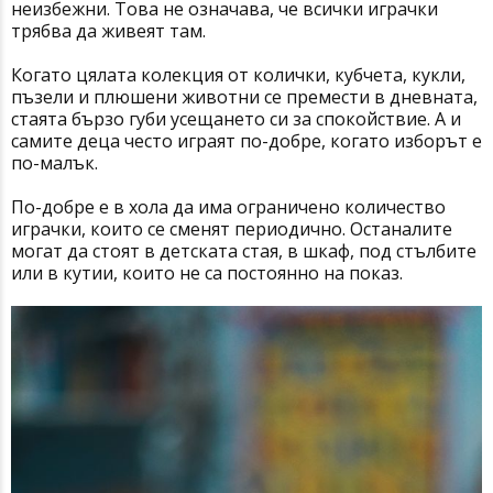
неизбежни. Това не означава, че всички играчки
трябва да живеят там.
Когато цялата колекция от колички, кубчета, кукли,
пъзели и плюшени животни се премести в дневната,
стаята бързо губи усещането си за спокойствие. А и
самите деца често играят по-добре, когато изборът е
по-малък.
По-добре е в хола да има ограничено количество
играчки, които се сменят периодично. Останалите
могат да стоят в детската стая, в шкаф, под стълбите
или в кутии, които не са постоянно на показ.