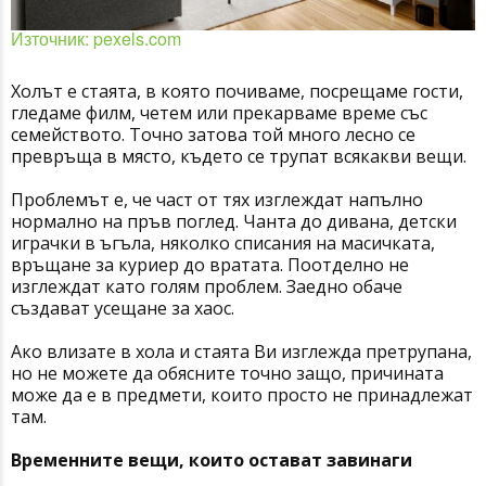
Източник: pexels.com
Холът е стаята, в която почиваме, посрещаме гости,
гледаме филм, четем или прекарваме време със
семейството. Точно затова той много лесно се
превръща в място, където се трупат всякакви вещи.
Проблемът е, че част от тях изглеждат напълно
нормално на пръв поглед. Чанта до дивана, детски
играчки в ъгъла, няколко списания на масичката,
връщане за куриер до вратата. Поотделно не
изглеждат като голям проблем. Заедно обаче
създават усещане за хаос.
Ако влизате в хола и стаята Ви изглежда претрупана,
но не можете да обясните точно защо, причината
може да е в предмети, които просто не принадлежат
там.
Временните вещи, които остават завинаги