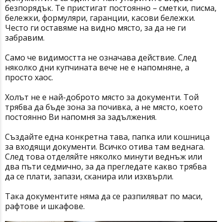
безпорядък. Те пристигат постоянно – сметки, писма,
бележки, формуляри, гаранции, касови бележки.
Често ги оставяме на видно място, за да не ги
забравим.
Само че видимостта не означава действие. След
няколко дни купчината вече не е напомняне, а
просто хаос.
Холът не е най-доброто място за документи. Той
трябва да бъде зона за почивка, а не място, което
постоянно Ви напомня за задължения.
Създайте една конкретна тава, папка или кошница
за входящи документи. Всичко отива там веднага.
След това отделяйте няколко минути веднъж или
два пъти седмично, за да прегледате какво трябва
да се плати, запази, сканира или изхвърли.
Така документите няма да се разпиляват по маси,
рафтове и шкафове.