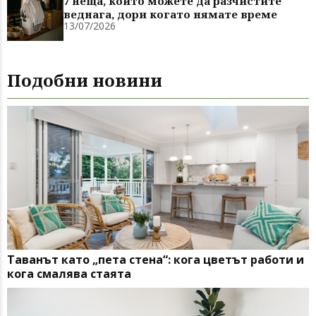
7 неща, които можете да разчистите
веднага, дори когато нямате време
13/07/2026
Подобни новини
Таванът като „пета стена“: кога цветът работи и
кога смалява стаята