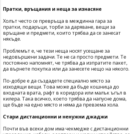
Пратки, връщания и неща за изнасяне
Холът често се превръща в междинна гара за
пратки, подаръци, торби за даряване, вещи за
връщане и предмети, които трябва да се занесат
някъде.
Проблемът е, че тези неща носят усещане за
недовършени задачи. Те не са просто предмети. Те
постоянно напомнят, че трябва да изпратите пакет,
да върнете покупка или да занесете нещо на някого.
По-добре е да създадете специално място за
изходящи вещи. Това може да бъде кошница до
входната врата, рафт в коридора или малък ъгъл в
килера. Така всичко, което трябва да напусне дома,
ще бъде на едно място и няма да превзема хола.
Стари дистанционни и ненужни джаджи
Почти във всеки дом има чекмедже с дистанционни