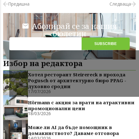
Предишна
Следваща
Абонирай се за нашия
бюлетин
Избор на редактора
Хотел ресторант Steirereck в прохода
Pogusch от архитектурно бюро PPAG -
духовно сродни
17/07/2026
Hörmann с акция за врати на атрактивни
промоционални цени
18/03/2026
Може ли AI да бъде помощник в
домакинството? Даваме отговора
14/03/2026