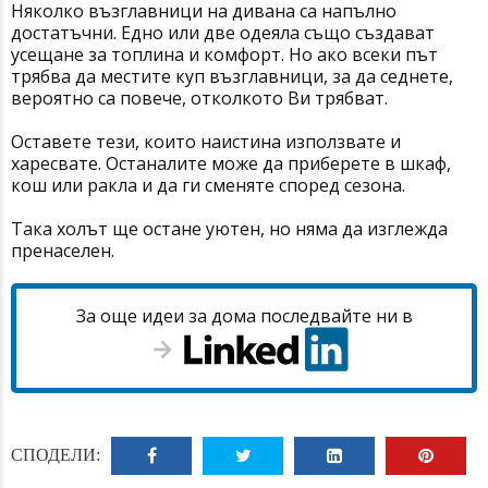
Няколко възглавници на дивана са напълно
достатъчни. Едно или две одеяла също създават
усещане за топлина и комфорт. Но ако всеки път
трябва да местите куп възглавници, за да седнете,
вероятно са повече, отколкото Ви трябват.
Оставете тези, които наистина използвате и
харесвате. Останалите може да приберете в шкаф,
кош или ракла и да ги сменяте според сезона.
Така холът ще остане уютен, но няма да изглежда
пренаселен.
За още идеи за дома последвайте ни в
СПОДЕЛИ: