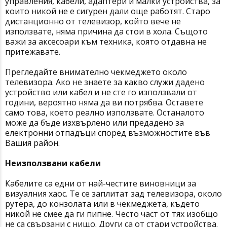
управления, кабели, адаптери и малки устройства, за
които никой не е сигурен дали още работят. Старо
дистанционно от телевизор, който вече не
използвате, няма причина да стои в хола. Същото
важи за аксесоари към техника, която отдавна не
притежавате.
Прегледайте внимателно чекмеджето около
телевизора. Ако не знаете за какво служи дадено
устройство или кабел и не сте го използвали от
години, вероятно няма да ви потрябва. Оставете
само това, което реално използвате. Останалото
може да бъде изхвърлено или предадено за
електронни отпадъци според възможностите във
Вашия район.
Неизползвани кабели
Кабелите са едни от най-честите виновници за
визуалния хаос. Те се заплитат зад телевизора, около
рутера, до конзолата или в чекмеджета, където
никой не смее да ги пипне. Често част от тях изобщо
не са свързани с нищо. Други са от стари устройства.